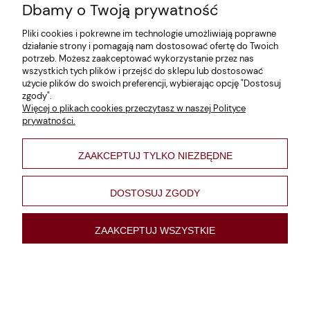
Dbamy o Twoją prywatność
Cudnów 1660 Romuald Romański
Pliki cookies i pokrewne im technologie umożliwiają poprawne
[Historyczne Bitwy / 2008]
działanie strony i pomagają nam dostosować ofertę do Twoich
potrzeb. Możesz zaakceptować wykorzystanie przez nas
wszystkich tych plików i przejść do sklepu lub dostosować
29,00 zł
użycie plików do swoich preferencji, wybierając opcję "Dostosuj
zgody".
Więcej o plikach cookies przeczytasz w naszej Polityce
prywatności.
ZAAKCEPTUJ TYLKO NIEZBĘDNE
DOSTOSUJ ZGODY
ZAAKCEPTUJ WSZYSTKIE