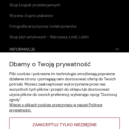
Skup książek przedwojennych
Wycena i kupno plakatów
Fotografia artystyczna i kolekcjonerska
Skup płyt winylowych - Warszawa, Łódź, Lublin
INFORMACJE:
Dbamy o Twoją prywatność
Zwroty i reklamacje
Pliki cookies i pokrewne im technologie umożliwiają poprawne
Dane firmy
działanie strony i pomagają nam dostosować ofertę do Twoich
potrzeb. Możesz zaakceptować wykorzystanie przez nas
Jak szukać?
wszystkich tych plików i przejść do sklepu lub dostosować
użycie plików do swoich preferencji, wybierając opcję "Dostosuj
Polityka prywatności
zgody".
Więcej o plikach cookies przeczytasz w naszej Polityce
Regulamin
prywatności.
Poltyka cookies
ZAAKCEPTUJ TYLKO NIEZBĘDNE
varsaviana