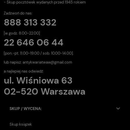
- Skup pocztówek wydanych przed 1945 rokiem
Zadzwoń do nas:
888 313 332
[w godz. 8.00-22.00]
22 646 06 44
[pon.-pt. 11.00-19.00 / sob. 10.00-14.00].
lub napisz:
antykwariatwaw@gmail.com
a najlepiej nas odwiedź:
ul. Wiśniowa 63
02-520 Warszawa
SKUP / WYCENA:
Skup książek