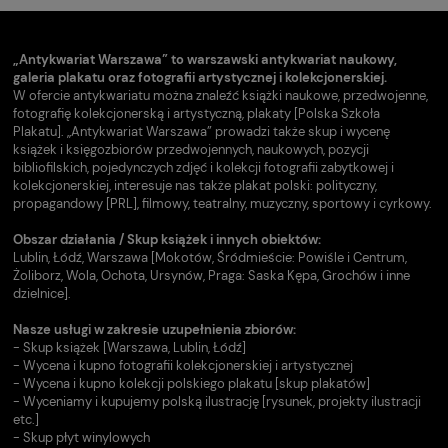
„Antykwariat Warszawa” to warszawski antykwariat naukowy,
galeria plakatu oraz fotografii artystycznej i kolekcjonerskiej.
W ofercie antykwariatu można znaleźć książki naukowe, przedwojenne,
fotografię kolekcjonerską i artystyczną, plakaty [Polska Szkoła
Plakatu]. „Antykwariat Warszawa” prowadzi także skup i wycenę
książek i księgozbiorów przedwojennych, naukowych, pozycji
bibliofilskich, pojedynczych zdjęć i kolekcji fotografii zabytkowej i
kolekcjonerskiej, interesuje nas także plakat polski: polityczny,
propagandowy [PRL], filmowy, teatralny, muzyczny, sportowy i cyrkowy.
Obszar działania / Skup książek i innych obiektów:
Lublin, Łódź, Warszawa [Mokotów, Śródmieście: Powiśle i Centrum,
Żoliborz, Wola, Ochota, Ursynów, Praga: Saska Kępa, Grochów i inne
dzielnice].
Nasze usługi w zakresie uzupełnienia zbiorów:
- Skup książek [Warszawa, Lublin, Łódź]
- Wycena i kupno fotografii kolekcjonerskiej i artystycznej
- Wycena i kupno kolekcji polskiego plakatu [skup plakatów]
- Wyceniamy i kupujemy polską ilustrację [rysunek, projekty ilustracji
etc.]
- Skup płyt winylowych