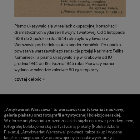
Pismo ukazywało się w realiach okupacyjnej konspiracji i
dramatycznych wydarzeń II wojny światowej. Od 5 listopada
1939 do 3 października 1944 roku było wydawane w
Warszawie pod redakcją
Aleksander Kamiński
. Po upadku
powstania warszawskiego redakcję przejął
Kazimierz Feliks
Kumaniecki
, a pismo ukazywało się w Krakowie od 10
grudnia 1944 do 19 stycznia 1945 roku. Pierwszy numer
wydano w nakładzie zaledwie 90 egzemplarzy.
czytaj całość »
„Antykwariat Warszawa” to warszawski antykwariat naukowy,
galeria plakatu oraz fotografii artystycznej i kolekcjonerskiej.
W ofercie antykwariatu można znaleźć książki naukowe, przedwojenne,
fotografię kolekcjonerską i artystyczną, plakaty [Polska Szkoła
Plakatu]. „Antykwariat Warszawa” prowadzi także skup i wycenę
książek i księgozbiorów przedwojennych, naukowych, pozycji