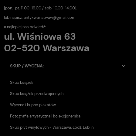
[pon.-pt. 11.00-19.00 / sob. 10.00-14.00].
lub napisz:
antykwariatwaw@gmail.com
a najlepiej nas odwiedź:
ul. Wiśniowa 63
02-520 Warszawa
SKUP / WYCENA:
Skup książek
Skup książek przedwojennych
Wycena i kupno plakatów
Fotografia artystyczna i kolekcjonerska
Skup płyt winylowych - Warszawa, Łódź, Lublin