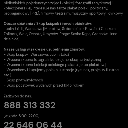
bibliofilskich, pojedynczych zdjęć i kolekcji fotografii zabytkowej i
kolekcjonerskiej, interesuje nas także plakat polski: polityczny,
propagandowy [PRL], filmowy, teatralny, muzyczny, sportowy i cyrkowy.
Obszar działania / Skup książek i innych obiektów:
Lublin, Łódź, Warszawa [Mokotów, Śródmieście: Powiśle i Centrum,
Żoliborz, Wola, Ochota, Ursynów, Praga: Saska Kępa, Grochów i inne
dzielnice].
Nasze usługi w zakresie uzupełnienia zbiorów:
- Skup książek [Warszawa, Lublin, Łódź]
- Wycena i kupno fotografii kolekcjonerskiej i artystycznej
- Wycena i kupno kolekcji polskiego plakatu [skup plakatów]
- Wyceniamy i kupujemy polską ilustrację [rysunek, projekty ilustracji
etc.]
- Skup płyt winylowych
- Skup pocztówek wydanych przed 1945 rokiem
Zadzwoń do nas:
888 313 332
[w godz. 8.00-22.00]
22 646 06 44