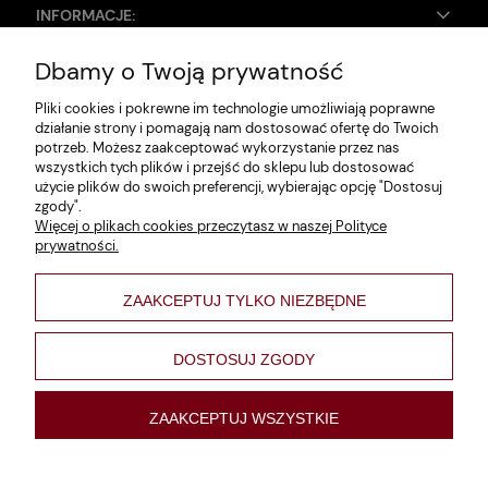
INFORMACJE:
Dbamy o Twoją prywatność
Zwroty i reklamacje
Pliki cookies i pokrewne im technologie umożliwiają poprawne
Dane firmy
działanie strony i pomagają nam dostosować ofertę do Twoich
potrzeb. Możesz zaakceptować wykorzystanie przez nas
Jak szukać?
wszystkich tych plików i przejść do sklepu lub dostosować
użycie plików do swoich preferencji, wybierając opcję "Dostosuj
Polityka prywatności
zgody".
Więcej o plikach cookies przeczytasz w naszej Polityce
Regulamin
prywatności.
Poltyka cookies
ZAAKCEPTUJ TYLKO NIEZBĘDNE
varsaviana
Formy płatności
DOSTOSUJ ZGODY
Nowości
ZAAKCEPTUJ WSZYSTKIE
pokaż pełną wersję strony