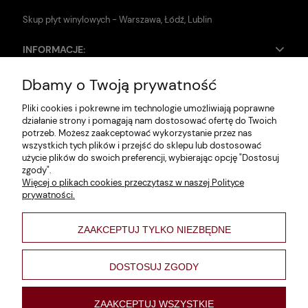
Skup płyt winylowych - Warszawa, Łódź, Lublin
INFORMACJE:
Dbamy o Twoją prywatność
Zwroty i reklamacje
Pliki cookies i pokrewne im technologie umożliwiają poprawne
Dane firmy
działanie strony i pomagają nam dostosować ofertę do Twoich
potrzeb. Możesz zaakceptować wykorzystanie przez nas
Jak szukać?
wszystkich tych plików i przejść do sklepu lub dostosować
użycie plików do swoich preferencji, wybierając opcję "Dostosuj
Polityka prywatności
zgody".
Więcej o plikach cookies przeczytasz w naszej Polityce
Regulamin
prywatności.
Poltyka cookies
ZAAKCEPTUJ TYLKO NIEZBĘDNE
varsaviana
Formy płatności
DOSTOSUJ ZGODY
Nowości
ZAAKCEPTUJ WSZYSTKIE