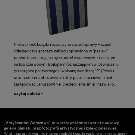
Niezwykłość książki rozpoczyna się od oprawy - część
dziesięciotysięcznego nakładu oprawiono w "pasiaki"
pochodzące z oryginalnych ubrań więziennych, z naszytym
na licu czerwonym trójkątem (oznaczającym w Oświęcimiu
przestępcę politycznego) i wpisaną weń literą "P" (Polak)
oraz numerem obozowym, który przez lata niewoli miał
zastępować Januszowi Nel Siedleckiemu imię i nazwisko...
czytaj całość »
„Antykwariat Warszawa” to warszawski antykwariat naukowy,
galeria plakatu oraz fotografii artystycznej i kolekcjonerskiej.
W ofercie antykwariatu można znaleźć książki naukowe, przedwojenne,