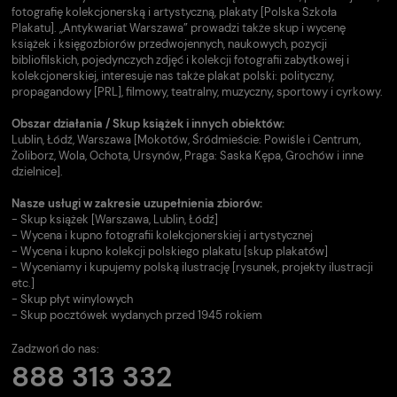
fotografię kolekcjonerską i artystyczną, plakaty [Polska Szkoła
Plakatu]. „Antykwariat Warszawa” prowadzi także skup i wycenę
książek i księgozbiorów przedwojennych, naukowych, pozycji
bibliofilskich, pojedynczych zdjęć i kolekcji fotografii zabytkowej i
kolekcjonerskiej, interesuje nas także plakat polski: polityczny,
propagandowy [PRL], filmowy, teatralny, muzyczny, sportowy i cyrkowy.
Obszar działania / Skup książek i innych obiektów:
Lublin, Łódź, Warszawa [Mokotów, Śródmieście: Powiśle i Centrum,
Żoliborz, Wola, Ochota, Ursynów, Praga: Saska Kępa, Grochów i inne
dzielnice].
Nasze usługi w zakresie uzupełnienia zbiorów:
- Skup książek [Warszawa, Lublin, Łódź]
- Wycena i kupno fotografii kolekcjonerskiej i artystycznej
- Wycena i kupno kolekcji polskiego plakatu [skup plakatów]
- Wyceniamy i kupujemy polską ilustrację [rysunek, projekty ilustracji
etc.]
- Skup płyt winylowych
- Skup pocztówek wydanych przed 1945 rokiem
Zadzwoń do nas:
888 313 332