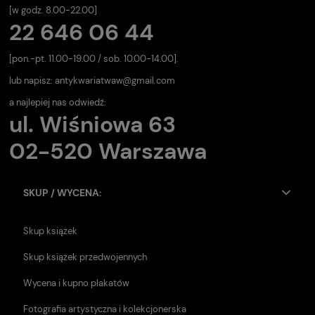
[w godz. 8.00-22.00]
22 646 06 44
[pon.-pt. 11.00-19.00 / sob. 10.00-14.00].
lub napisz:
antykwariatwaw@gmail.com
a najlepiej nas odwiedź:
ul. Wiśniowa 63
02-520 Warszawa
SKUP / WYCENA:
Skup książek
Skup książek przedwojennych
Wycena i kupno plakatów
Fotografia artystyczna i kolekcjonerska