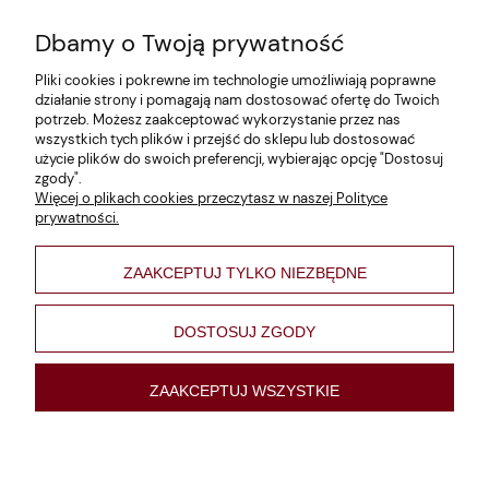
Dbamy o Twoją prywatność
Zwroty i reklamacje
Pliki cookies i pokrewne im technologie umożliwiają poprawne
Dane firmy
działanie strony i pomagają nam dostosować ofertę do Twoich
potrzeb. Możesz zaakceptować wykorzystanie przez nas
Jak szukać?
wszystkich tych plików i przejść do sklepu lub dostosować
użycie plików do swoich preferencji, wybierając opcję "Dostosuj
Polityka prywatności
zgody".
Więcej o plikach cookies przeczytasz w naszej Polityce
Regulamin
prywatności.
Poltyka cookies
ZAAKCEPTUJ TYLKO NIEZBĘDNE
varsaviana
Formy płatności
DOSTOSUJ ZGODY
Nowości
ZAAKCEPTUJ WSZYSTKIE
pokaż pełną wersję strony