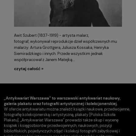
Awit Szubert (1837-1919) - artysta malarz,
fotograf, wykonywał reprodukcje dzieł współczesnych mu
malarzy: Artura Grottgera, Juliusza Kossaka, Henryka
Siemiradzkiego i innych. Przede wszystkim jednak
współpracował z Janem Matejką...
czytaj całość »
„Antykwariat Warszawa” to warszawski antykwariat naukowy,
galeria plakatu oraz fotografii artystycznej i kolekcjonerskiej.
W ofercie antykwariatu można znaleźć książki naukowe, przedwojenne,
fotografię kolekcjonerską i artystyczną, plakaty [Polska Szkoła
Plakatu]. „Antykwariat Warszawa” prowadzi także skup i wycenę
książek i księgozbiorów przedwojennych, naukowych, pozycji
bibliofilskich, pojedynczych zdjęć i kolekcji fotografii zabytkowej i