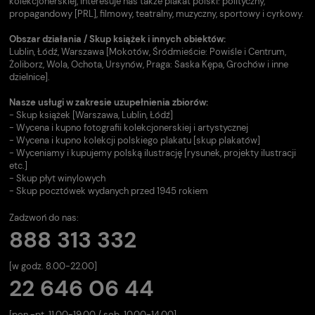
kolekcjonerskiej, interesuje nas także plakat polski: polityczny,
propagandowy [PRL], filmowy, teatralny, muzyczny, sportowy i cyrkowy.
Obszar działania / Skup książek i innych obiektów:
Lublin, Łódź, Warszawa [Mokotów, Śródmieście: Powiśle i Centrum,
Żoliborz, Wola, Ochota, Ursynów, Praga: Saska Kępa, Grochów i inne
dzielnice].
Nasze usługi w zakresie uzupełnienia zbiorów:
- Skup książek [Warszawa, Lublin, Łódź]
- Wycena i kupno fotografii kolekcjonerskiej i artystycznej
- Wycena i kupno kolekcji polskiego plakatu [skup plakatów]
- Wyceniamy i kupujemy polską ilustrację [rysunek, projekty ilustracji
etc.]
- Skup płyt winylowych
- Skup pocztówek wydanych przed 1945 rokiem
Zadzwoń do nas:
888 313 332
[w godz. 8.00-22.00]
22 646 06 44
[pon.-pt. 11.00-19.00 / sob. 10.00-14.00].