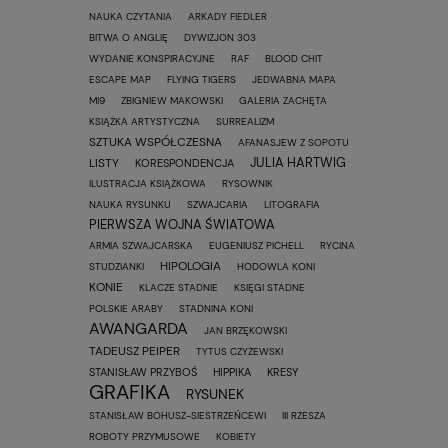
NAUKA CZYTANIA
ARKADY FIEDLER
BITWA O ANGLIĘ
DYWIZJON 303
WYDANIE KONSPIRACYJNE
RAF
BLOOD CHIT
ESCAPE MAP
FLYING TIGERS
JEDWABNA MAPA
MI9
ZBIGNIEW MAKOWSKI
GALERIA ZACHĘTA
KSIĄŻKA ARTYSTYCZNA
SURREALIZM
SZTUKA WSPÓŁCZESNA
AFANASJEW Z SOPOTU
JULIA HARTWIG
LISTY
KORESPONDENCJA
ILUSTRACJA KSIĄŻKOWA
RYSOWNIK
NAUKA RYSUNKU
SZWAJCARIA
LITOGRAFIA
PIERWSZA WOJNA ŚWIATOWA
ARMIA SZWAJCARSKA
EUGENIUSZ PICHELL
RYCINA
HIPOLOGIA
STUDZIANKI
HODOWLA KONI
KONIE
KLACZE STADNIE
KSIĘGI STADNE
POLSKIE ARABY
STADNINA KONI
AWANGARDA
JAN BRZĘKOWSKI
TADEUSZ PEIPER
TYTUS CZYŻEWSKI
STANISŁAW PRZYBOŚ
HIPPIKA
KRESY
GRAFIKA
RYSUNEK
STANISŁAW BOHUSZ-SIESTRZEŃCEWI
III RZESZA
ROBOTY PRZYMUSOWE
KOBIETY