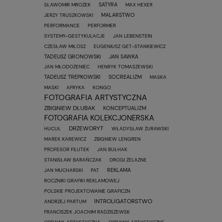
SATYRA
SŁAWOMIR MROŻEK
MAX HEXER
MALARSTWO
JERZY TRUSZKOWSKI
PERFORMANCE
PERFORMER
SYSTEMY-GESTYKULACJE
JAN LEBENSTEIN
CZESŁAW MIŁOSZ
EUGENIUSZ GET-STANKIEWICZ
TADEUSZ GRONOWSKI
JAN SAWKA
JAN MŁODOŻENIEC
HENRYK TOMASZEWSKI
TADEUSZ TREPKOWSKI
SOCREALIZM
MASKA
MASKI
AFRYKA
KONGO
FOTOGRAFIA ARTYSTYCZNA
ZBIGNIEW DŁUBAK
KONCEPTUALIZM
FOTOGRAFIA KOLEKCJONERSKA
DRZEWORYT
HUCUŁ
WŁADYSŁAW ŻURAWSKI
MAREK KAREWICZ
ZBIGNIEW LENGREN
PROFESOR FILUTEK
JAN BUŁHAK
STANISŁAW BARAŃCZAK
DROGI ŻELAZNE
REKLAMA
JAN MUCHARSKI
PAT
ROCZNIKI GRAFIKI REKLAMOWEJ
POLSKIE PROJEKTOWANIE GRAFICZN
INTROLIGATORSTWO
ANDRZEJ PARTUM
FRANCISZEK JOACHIM RADZISZEWSK