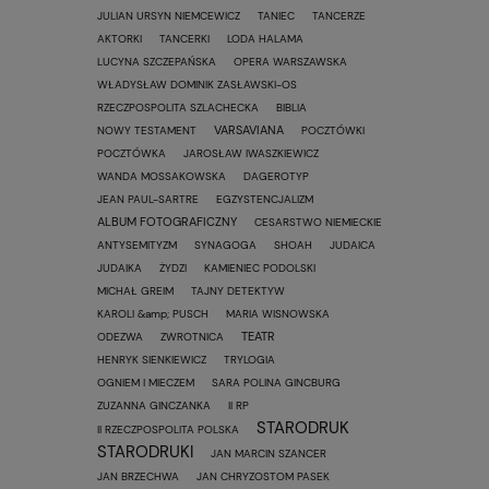
JULIAN URSYN NIEMCEWICZ
TANIEC
TANCERZE
AKTORKI
TANCERKI
LODA HALAMA
LUCYNA SZCZEPAŃSKA
OPERA WARSZAWSKA
WŁADYSŁAW DOMINIK ZASŁAWSKI-OS
RZECZPOSPOLITA SZLACHECKA
BIBLIA
VARSAVIANA
NOWY TESTAMENT
POCZTÓWKI
POCZTÓWKA
JAROSŁAW IWASZKIEWICZ
WANDA MOSSAKOWSKA
DAGEROTYP
JEAN PAUL-SARTRE
EGZYSTENCJALIZM
ALBUM FOTOGRAFICZNY
CESARSTWO NIEMIECKIE
ANTYSEMITYZM
SYNAGOGA
SHOAH
JUDAICA
JUDAIKA
ŻYDZI
KAMIENIEC PODOLSKI
MICHAŁ GREIM
TAJNY DETEKTYW
KAROLI &amp; PUSCH
MARIA WISNOWSKA
TEATR
ODEZWA
ZWROTNICA
HENRYK SIENKIEWICZ
TRYLOGIA
OGNIEM I MIECZEM
SARA POLINA GINCBURG
ZUZANNA GINCZANKA
II RP
STARODRUK
II RZECZPOSPOLITA POLSKA
STARODRUKI
JAN MARCIN SZANCER
JAN BRZECHWA
JAN CHRYZOSTOM PASEK