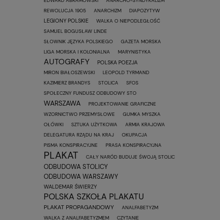
EDWARD ABRAMOWSKI
ANARCHO-SYNDYKALIZM
REWOLUCJA 1905
ANARCHIZM
DIAPOZYTYW
LEGIONY POLSKIE
WALKA O NIEPODLEGŁOŚĆ
SAMUEL BOGUSŁAW LINDE
SŁOWNIK JĘZYKA POLSKIEGO
GAZETA MORSKA
LIGA MORSKA I KOLONIALNA
MARYNISTYKA
AUTOGRAFY
POLSKA POEZJA
MIRON BIAŁOSZEWSKI
LEOPOLD TYRMAND
KAZIMIERZ BRANDYS
STOLICA
SFOS
SPOŁECZNY FUNDUSZ ODBUDOWY STO
WARSZAWA
PROJEKTOWANIE GRAFICZNE
WZORNICTWO PRZEMYSŁOWE
GUMKA MYSZKA
OŁÓWKI
SZTUKA UŻYTKOWA
ARMIA KRAJOWA
DELEGATURA RZĄDU NA KRAJ
OKUPACJA
PISMA KONSPIRACYJNE
PRASA KONSPIRACYJNA
PLAKAT
CAŁY NARÓD BUDUJE ŚWOJĄ STOLIC
ODBUDOWA STOLICY
ODBUDOWA WARSZAWY
WALDEMAR ŚWIERZY
POLSKA SZKOŁA PLAKATU
PLAKAT PROPAGANDOWY
ANALFABETYZM
WALKA Z ANALFABETYZMEM
CZYTANIE