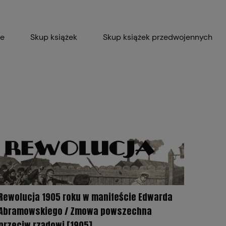
ie
Skup książek
Skup książek przedwojennych
Blog
Skup płyt winylowych 
Certyfikat dla M
Rewolucja 1905 roku w manifeście Edwarda
Abramowskiego / Zmowa powszechna
przeciw rządowi [1905]