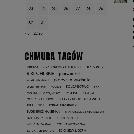
23
24
25
26
27
28
29
30
31
« LIP 2026
CHMURA TAGÓW
CZASOPISMO LITERACKIE
METEOR
BIAŁY KRUK
BIBLIOFILSKIE
pierwodruk
pierwsze wydanie
książki dla dzieci
KOLEJNICTWO
stefan norblin
KOLEJE
PKP
KOLEJ
MAGISTRALA WĘGLOWA
POCIĄGI
MOSTY KOLEJOWE
KOH - I - NOOR HARDTMUTH
ZSRR
1831
STEFAN MROŻEWSKI
EUGENIUSZ HANEMAN
FRANCISZEK STAROWIEYSKI
GALERIA RASTER
BUNKIER SZTUKI
WILHELM SASNAL
SZTUKA KRYTYCZNA
ZBIGNIEW LIBERA
SZTUKA ŻENUJĄCA