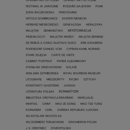
OPRAWA ARTYSTYCZNA
OPRAWY ARTYSTYCZNE
FESTIWAL W JAROCINIE
RYSZARD GAJEWSKI
PUNK
ZOFIA RACZKOWSKA
FERDYDURKE
WITOLD GOMBROWICZ
KASPER NIESIECKI
HERBARZ NIESIECKIEGO
GENEALOGIA
HERALDYKA
ARYSTOKRACJA
MAJĄTEK
ZIEMIAŃSTWO
PRZEWŁOCCY
MAJĄTEK MORDY
MAJĄTKI ZIEMSKIE
DE REBUS A CARLO GUSTAVO SUECI
ERIK DAHLBERG
PUFENDORF SAMUEL VON
CYPRIAN KAMIL NORWID
STARE ZDJĘCIA
CARTE DE VISITE
CABINET PORTRAIT
PAPIER ALBUMINOWY
STANIŁAW ORZECHOWSKI
KOLAŻE
WISŁAWA SZYMBORSKA
ROYAL BOURBON MUSEUM
LITOGRAFIE
MIEDZIORYTY
RYCINY
SZTYCHY
KONSTANTY GASZYŃSKI
JAXIADA
ROMANTYZM
LITERATURA POLSKA
BIBLIOTEKA ORDYNACJI KRASIŃSKI
MARCJALIS
MARTIAL
CHINY
MAO ZE DONG
MAO TSE TUNG
KOMUNIZM
CHRL
CHIŃSKA REPUBLIKA LUDOWA
WŁADYSŁAW SKOCZYLAS
WŁODZIMIERZ TERLIKOWSKI
DEKAMERON POLSKI
J. K. ORDYNIEC
STAROPOLSKA