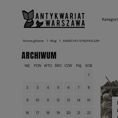
Kategor
Strona główna
Blog
ANARCHO-SYNDYKALIZM
ARCHIWUM
NIE
PON
WTO
ŚRO
CZW
PIĄ
SOB
1
2
3
4
5
6
7
8
9
10
11
12
13
14
15
16
17
18
19
20
21
22