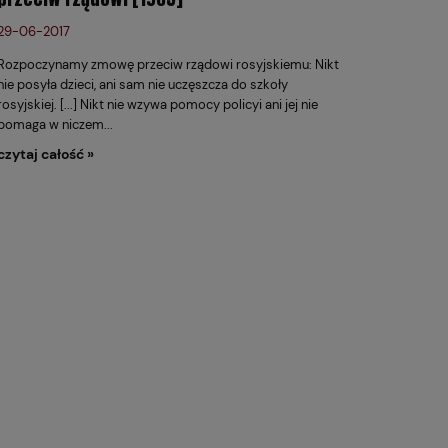
29-06-2017
Rozpoczynamy zmowę przeciw rządowi rosyjskiemu: Nikt
nie posyła dzieci, ani sam nie uczęszcza do szkoły
rosyjskiej. [...] Nikt nie wzywa pomocy policyi ani jej nie
pomaga w niczem...
czytaj całość »