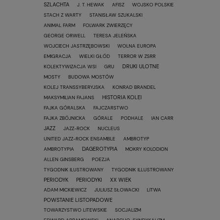
SZLACHTA
J. T. HEWAK
AFISZ
WOJSKO POLSKIE
STACH Z WARTY
STANISŁAW SZUKALSKI
ANIMAL FARM
FOLWARK ZWIERZĘCY
GEORGE ORWELL
TERESA JELEŃSKA
WOJCIECH JASTRZĘBOWSKI
WOLNA EUROPA
EMIGRACJA
WIELKI GŁÓD
TERROR W ZSRR
DRUKI ULOTNE
KOLEKTYWIZACJA WSI
GRU
MOSTY
BUDOWA MOSTÓW
KOLEJ TRANSSYBERYJSKA
KONRAD BRANDEL
HISTORIA KOLEI
MAKSYMILIAN FAJANS
FAJKA GÓRALSKA
FAJCZARSTWO
FAJKA ZBÓJNICKA
GÓRALE
PODHALE
IAN CARR
JAZZ
JAZZ-ROCK
NUCLEUS
UNITED JAZZ-ROCK ENSAMBLE
AMBROTYP
DAGEROTYPIA
AMBROTYPIA
MOKRY KOLODION
ALLEN GINSBERG
POEZJA
TYGODNIK ILUSTROWANY
TYGODNIK ILLUSTROWANY
PERIODYK
PERIODYKI
XX WIEK
ADAM MICKIEWICZ
JULIUSZ SŁOWACKI
LITWA
POWSTANIE LISTOPADOWE
TOWARZYSTWO LITEWSKIE
SOCJALIZM