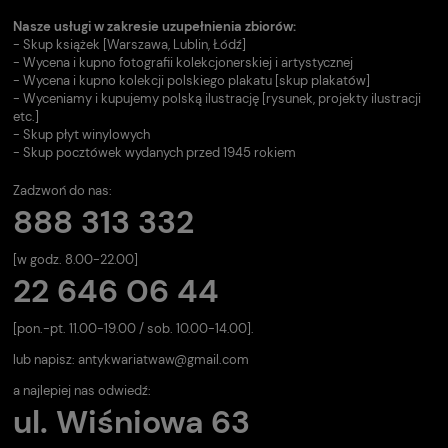
Nasze usługi w zakresie uzupełnienia zbiorów:
- Skup książek [Warszawa, Lublin, Łódź]
- Wycena i kupno fotografii kolekcjonerskiej i artystycznej
- Wycena i kupno kolekcji polskiego plakatu [skup plakatów]
- Wyceniamy i kupujemy polską ilustrację [rysunek, projekty ilustracji
etc.]
- Skup płyt winylowych
- Skup pocztówek wydanych przed 1945 rokiem
Zadzwoń do nas:
888 313 332
[w godz. 8.00-22.00]
22 646 06 44
[pon.-pt. 11.00-19.00 / sob. 10.00-14.00].
lub napisz:
antykwariatwaw@gmail.com
a najlepiej nas odwiedź:
ul. Wiśniowa 63