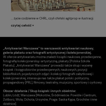
... życie codzienne w CHRL, czyli chiński agitprop w ilustracji.
czytaj całość »
„Antykwariat Warszawa” to warszawski antykwariat naukowy,
galeria plakatu oraz fotografii artystycznej i kolekcjonerskiej.
W ofercie antykwariatu można znaleźć książki naukowe, przedwojenne,
fotografię kolekcjonerską i artystyczną, plakaty [Polska Szkoła
Plakatu]. „Antykwariat Warszawa” prowadzi także skup i wycenę
książek i księgozbiorów przedwojennych, naukowych, pozycji
bibliofilskich, pojedynczych zdjęć i kolekcji fotografii zabytkowej i
kolekcjonerskiej, interesuje nas także plakat polski: polityczny,
propagandowy [PRL], filmowy, teatralny, muzyczny, sportowy i cyrkowy.
Obszar działania / Skup książek i innych obiektów:
Lublin, Łódź, Warszawa [Mokotów, Śródmieście: Powiśle i Centrum,
Żoliborz, Wola, Ochota, Ursynów, Praga: Saska Kępa, Grochów i inne
dzielnice].