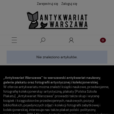
Zarejestruj się
Zaloguj się
Nie znaleziono artykułów.
„Antykwariat Warszawa” to warszawski antykwariat naukowy,
galeria plakatu oraz fotografii artystycznej i kolekcjonerskiej.
W ofercie antykwariatu można znaleźć książki naukowe, przedwojenne,
fotografię kolekcjonerską i artystyczną, plakaty [Polska Szkoła
Plakatu]. „Antykwariat Warszawa” prowadzi także skup i wycenę
książek i księgozbiorów przedwojennych, naukowych, pozycji
bibliofilskich, pojedynczych zdjęć i kolekcji fotografii zabytkowej i
kolekcjonerskiej, interesuje nas także plakat polski: polityczny,