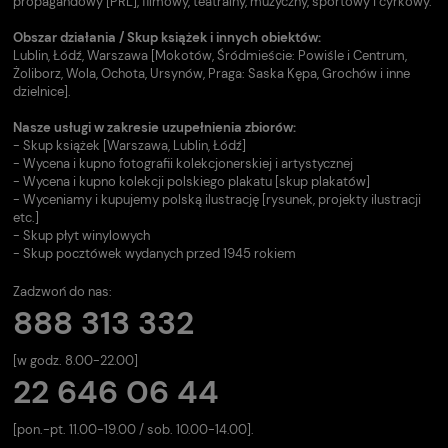
propagandowy [PRL], filmowy, teatralny, muzyczny, sportowy i cyrkowy.
Obszar działania / Skup książek i innych obiektów:
Lublin, Łódź, Warszawa [Mokotów, Śródmieście: Powiśle i Centrum,
Żoliborz, Wola, Ochota, Ursynów, Praga: Saska Kępa, Grochów i inne
dzielnice].
Nasze usługi w zakresie uzupełnienia zbiorów:
- Skup książek [Warszawa, Lublin, Łódź]
- Wycena i kupno fotografii kolekcjonerskiej i artystycznej
- Wycena i kupno kolekcji polskiego plakatu [skup plakatów]
- Wyceniamy i kupujemy polską ilustrację [rysunek, projekty ilustracji
etc.]
- Skup płyt winylowych
- Skup pocztówek wydanych przed 1945 rokiem
Zadzwoń do nas:
888 313 332
[w godz. 8.00-22.00]
22 646 06 44
[pon.-pt. 11.00-19.00 / sob. 10.00-14.00].