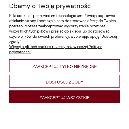
Dbamy o Twoją prywatność
Zwroty i reklamacje
Pliki cookies i pokrewne im technologie umożliwiają poprawne
Dane firmy
działanie strony i pomagają nam dostosować ofertę do Twoich
potrzeb. Możesz zaakceptować wykorzystanie przez nas
Jak szukać?
wszystkich tych plików i przejść do sklepu lub dostosować
użycie plików do swoich preferencji, wybierając opcję "Dostosuj
Polityka prywatności
zgody".
Więcej o plikach cookies przeczytasz w naszej Polityce
Regulamin
prywatności.
Poltyka cookies
ZAAKCEPTUJ TYLKO NIEZBĘDNE
varsaviana
Formy płatności
DOSTOSUJ ZGODY
Nowości
ZAAKCEPTUJ WSZYSTKIE
pokaż pełną wersję strony
Sklep internetowy Shoper Premium