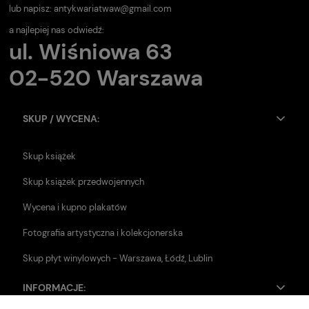
lub napisz:
antykwariatwaw@gmail.com
a najlepiej nas odwiedź:
ul. Wiśniowa 63
02-520 Warszawa
SKUP / WYCENA:
Skup książek
Skup książek przedwojennych
Wycena i kupno plakatów
Fotografia artystyczna i kolekcjonerska
Skup płyt winylowych - Warszawa, Łódź, Lublin
INFORMACJE: