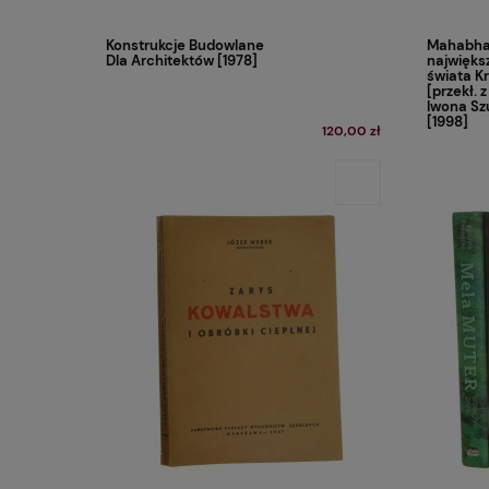
Konstrukcje Budowlane
Mahabha
Dla Architektów [1978]
najwięks
świata K
[przekł. z
Iwona Sz
[1998]
120,00 zł