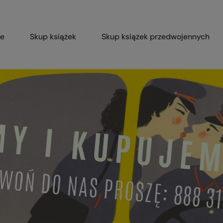
ie
Skup książek
Skup książek przedwojennych
Blog
Skup płyt winylowych 
Certyfikat dla M