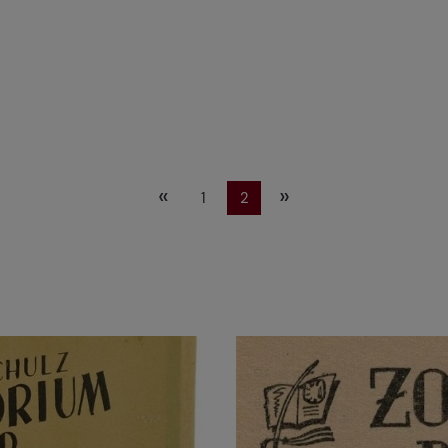
«
»
1
2