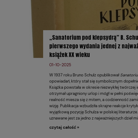
„Sanatorium pod klepsydrą” B. Schul
pierwszego wydania jednej z najważ
książek XX wieku
01-10-2025
W 1937 roku Bruno Schulz opublikował
Sanatori
opowiadań, który stał się symbolicznym dopełni
Książka powstała w okresie niezwykłej twórczej 
otrzymał upragniony urlop i mógł w pełni poświę
realność miesza się z mitem, a codzienność zam
wizję. Publikacja wzbudziła skrajne reakcje kryty
wyjątkową pozycję Schulza w polskiej literaturze
uznawane jest za jedno z najważniejszych dzieł m
czytaj całość »