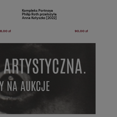
Kompleks Portnoya
Philip Roth przełożyła
Anna Kołyszko [2022]
8,00 zł
90,00 zł