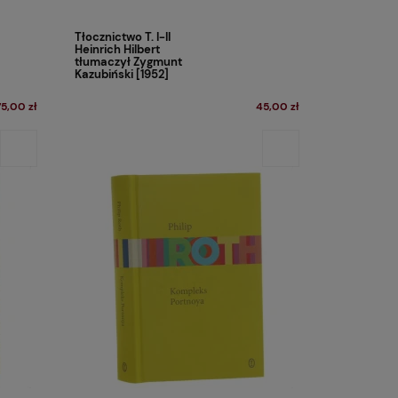
Tłocznictwo T. I-II
Heinrich Hilbert
tłumaczył Zygmunt
Kazubiński [1952]
75,00 zł
45,00 zł