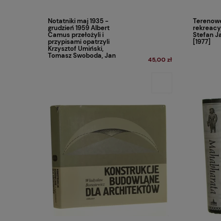
Notatniki maj 1935 -
Terenowe
grudzień 1959 Albert
rekreacyj
Camus przełożyli i
Stefan J
przypisami opatrzyli
[1977]
Krzysztof Umiński,
Tomasz Swoboda, Jan
45,00 zł
Maria Kłoczowski
[2025]