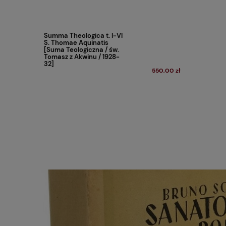
Summa Theologica t. I-VI
S. Thomae Aquinatis
[Suma Teologiczna / św.
Tomasz z Akwinu / 1928-
32]
550,00 zł