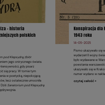
za – historia
Konspiracja dla 
niejszych polskich
1943 roku
14-05-2025
Pismo ukazywało się w 
wydarzeń II wojny świa
um pod Klepsydrą
, zbiór
było wydawane w Wars
eniem jego onirycznego świata.
powstania warszawskie
intensywności, gdy pisarz
ukazywało się w Krakow
cić się pracy. W tomie tym
numer wydano w nakład
ienia w poetycką, niepokojącą
ków, lecz ostatecznie umocniła
czytaj całość »
. Dziś
Sanatorium pod Klepsydrą
iędzywojnia.