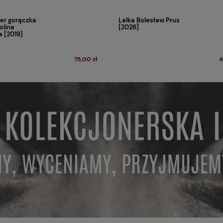
er gorączka
Lalka Bolesław Prus
olina
[2026]
 [2019]
75,00 zł
4