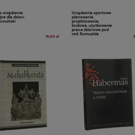
 urządzenia
Urządzenia sportowe
ne dla dzieci
planowanie,
arosiński
projektowanie,
budowa, użytkowanie
praca zbiorowa pod
red. Romualda
15,00 zł
Wirszyłło [1982]