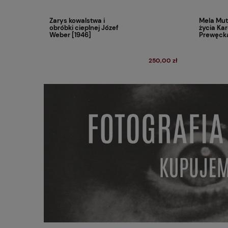
Zarys kowalstwa i
Mela Mut
obróbki cieplnej Józef
życia Kar
Weber [1946]
Prewęcka
250,00 zł