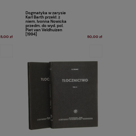
Dogmatyka w zarysie
Karl Barth przekł. z
niem. Ivonna Nowicka
przedm. do wyd. pol.
Piet van Veldhuizen
[1994]
25,00 zł
50,00 zł