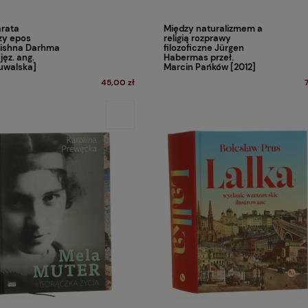
rata
Między naturalizmem a
zy epos
religią rozprawy
rishna Darhma
filozoficzne Jürgen
 jęz. ang.
Habermas przeł.
uwalska]
Marcin Pańków [2012]
45,00 zł