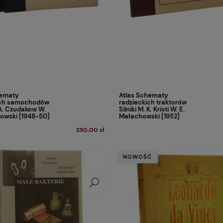
hematy
Atlas Schematy
ich samochodów
radzieckich traktorów
E. A. Czudakow W.
Silniki M. K. Kristi W. E.
owski [1948-50]
Małachowski [1952]
250,00 zł
NOWOŚĆ