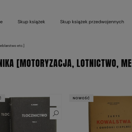
ie
Skup książek
Skup książek przedwojennych
Blog
Skup płyt winylowych 
eblarstwo etc.]
Certyfikat dla M
NIKA [MOTORYZACJA, LOTNICTWO, ME
Ć
NOWOŚĆ