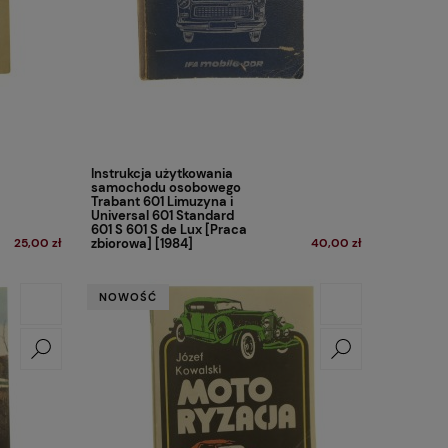
Instrukcja użytkowania
samochodu osobowego
Trabant 601 Limuzyna i
Universal 601 Standard
601 S 601 S de Lux [Praca
25,00 zł
zbiorowa] [1984]
40,00 zł
NOWOŚĆ