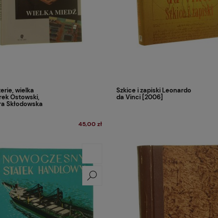
erie, wielka
Szkice i zapiski Leonardo
ek Ostowski,
da Vinci [2006]
ra Skłodowska
45,00 zł