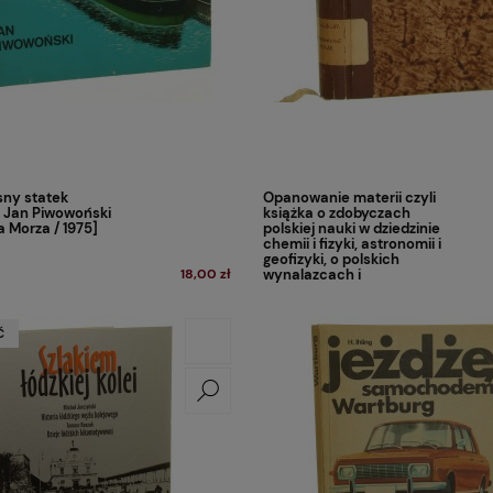
ny statek
Opanowanie materii czyli
 Jan Piwowoński
książka o zdobyczach
a Morza / 1975]
polskiej nauki w dziedzinie
chemii i fizyki, astronomii i
geofizyki, o polskich
18,00 zł
wynalazcach i
inżynierach oraz o
polskich pionierach
lotnictwa Feliks Burdecki
Ć
[1937]