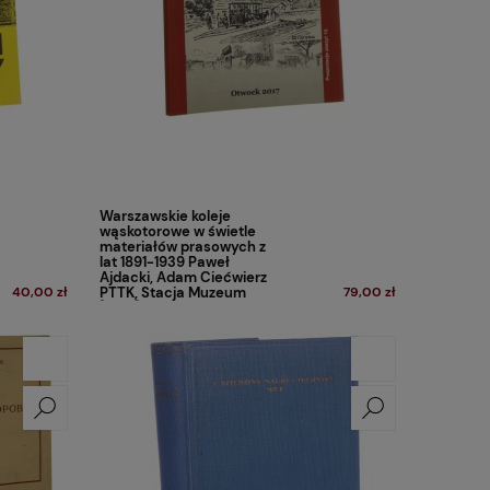
Warszawskie koleje
wąskotorowe w świetle
materiałów prasowych z
lat 1891-1939 Paweł
Ajdacki, Adam Ciećwierz
40,00 zł
PTTK, Stacja Muzeum
79,00 zł
[2017]