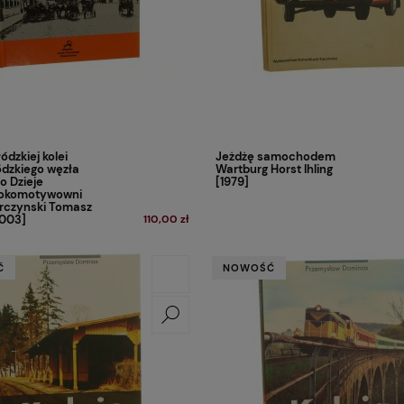
ódzkiej kolei
Jeżdżę samochodem
łódzkiego węzła
Wartburg Horst Ihling
o Dzieje
[1979]
 lokomotywowni
erczynski Tomasz
2003]
110,00 zł
Ć
NOWOŚĆ