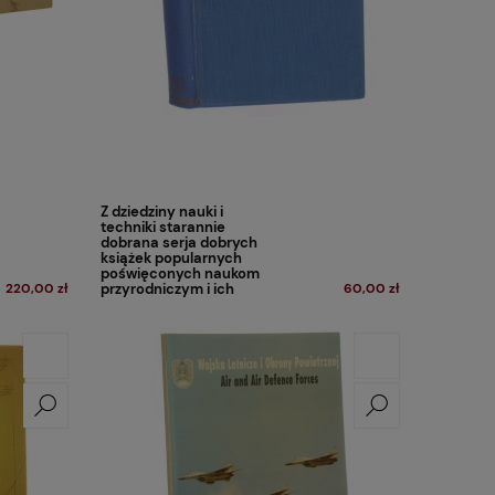
Z dziedziny nauki i
techniki starannie
dobrana serja dobrych
książek popularnych
poświęconych naukom
220,00 zł
przyrodniczym i ich
60,00 zł
zastosowaniom T. X
[1936]