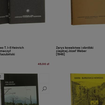
o T. I-II Heinrich
Zarys kowalstwa i obróbki
łumaczył
cieplnej Józef Weber
Kazubiński
[1946]
45,00 zł
Ć