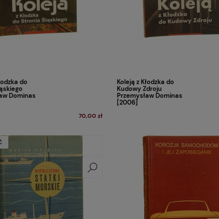
Kłodzka do
Koleją z Kłodzka do
ląskiego
Kudowy Zdroju
aw Dominas
Przemysław Dominas
[2006]
70,00 zł
Ć