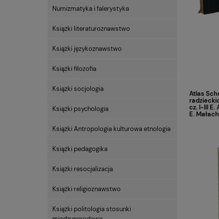
Numizmatyka i falerystyka
Książki literaturoznawstwo
Książki językoznawstwo
Książki filozofia
Książki socjologia
Atlas Sc
radzieck
cz. I-III 
Książki psychologia
E. Małach
Książki Antropologia kulturowa etnologia
Książki pedagogika
Książki resocjalizacja
Książki religioznawstwo
Książki politologia stosunki
międzynarodowe