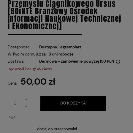
Przemysłu Ciągnikowego Ursus
[BOiNTE Branżowy Ośrodek
Informacji Naukowej Technicznej
i Ekonomicznej]
Dostępność:
Dostępny 1 egzemplarz
W Twoim domu już za:
3 dni robocze
Dostawa:
Darmowa - zamówienie powyżej 150 PLN
Cena nie zawiera ewentualnych kosztów płatności
sprawdź formy dostawy
50,00 zł
Cena:
DO KOSZYKA
egz.
dodaj do przechowalni