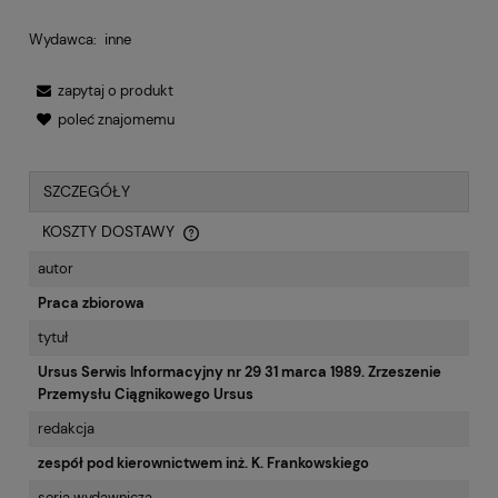
Wydawca:
inne
zapytaj o produkt
poleć znajomemu
SZCZEGÓŁY
KOSZTY DOSTAWY
CENA NIE ZAWIERA EWENTUALNYCH KOSZTÓW PŁATNOŚCI
autor
Praca zbiorowa
tytuł
Ursus Serwis Informacyjny nr 29 31 marca 1989. Zrzeszenie
Przemysłu Ciągnikowego Ursus
redakcja
zespół pod kierownictwem inż. K. Frankowskiego
seria wydawnicza