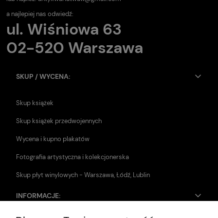
a najlepiej nas odwiedź:
ul. Wiśniowa 63
02-520 Warszawa
SKUP / WYCENA:
Skup książek
Skup książek przedwojennych
Wycena i kupno plakatów
Fotografia artystyczna i kolekcjonerska
Skup płyt winylowych - Warszawa, Łódź, Lublin
INFORMACJE: