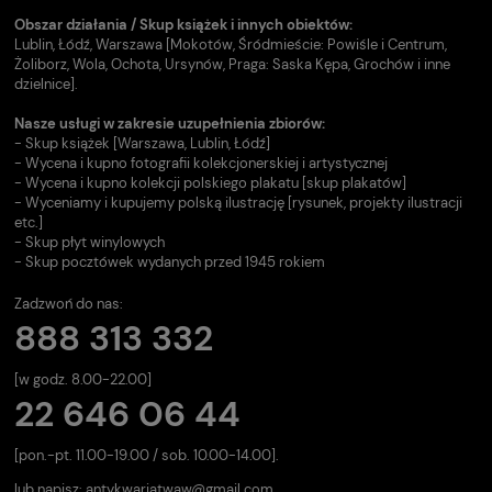
Obszar działania / Skup książek i innych obiektów:
Lublin, Łódź, Warszawa [Mokotów, Śródmieście: Powiśle i Centrum,
Żoliborz, Wola, Ochota, Ursynów, Praga: Saska Kępa, Grochów i inne
dzielnice].
Nasze usługi w zakresie uzupełnienia zbiorów:
- Skup książek [Warszawa, Lublin, Łódź]
- Wycena i kupno fotografii kolekcjonerskiej i artystycznej
- Wycena i kupno kolekcji polskiego plakatu [skup plakatów]
- Wyceniamy i kupujemy polską ilustrację [rysunek, projekty ilustracji
etc.]
- Skup płyt winylowych
- Skup pocztówek wydanych przed 1945 rokiem
Zadzwoń do nas:
888 313 332
[w godz. 8.00-22.00]
22 646 06 44
[pon.-pt. 11.00-19.00 / sob. 10.00-14.00].
lub napisz:
antykwariatwaw@gmail.com