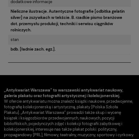
dodatkowe informacje
Nieliczne ilustracje. Autentyczne fotografie [odbitka gelatin
silver] na zszywkach w tekście. B. rzadkie pismo branżowe
dot. przemysłu produkcji, techniki i serwisu ciągników
rolniczych.
stan
bdb. [ładnie zach. egz.].
„Antykwariat Warszawa” to warszawski antykwariat naukowy,
galeria plakatu oraz fotografii artystycznej i kolekcjonerskiej.
W ofercie antykwariatu można znaleźć książki naukowe, przedwojenne,
fotografię kolekcjonerską i artystyczną, plakaty [Polska Szkoła
Plakatu]. „Antykwariat Warszawa” prowadzi także skup i wycenę
książek i księgozbiorów przedwojennych, naukowych, pozycji
bibliofilskich, pojedynczych zdjęć i kolekcji fotografii zabytkowej i
kolekcjonerskiej, interesuje nas także plakat polski: polityczny,
propagandowy [PRL], filmowy, teatralny, muzyczny, sportowy i cyrkowy.