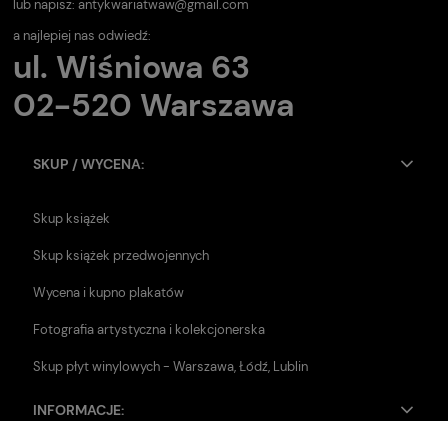
lub napisz:
antykwariatwaw@gmail.com
a najlepiej nas odwiedź:
ul. Wiśniowa 63
02-520 Warszawa
SKUP / WYCENA:
Skup książek
Skup książek przedwojennych
Wycena i kupno plakatów
Fotografia artystyczna i kolekcjonerska
Skup płyt winylowych - Warszawa, Łódź, Lublin
INFORMACJE: