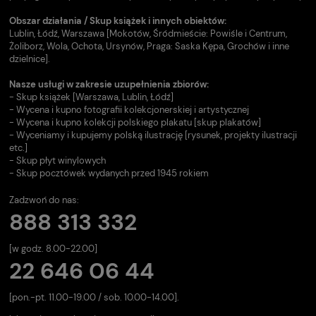
Obszar działania / Skup książek i innych obiektów:
Lublin, Łódź, Warszawa [Mokotów, Śródmieście: Powiśle i Centrum,
Żoliborz, Wola, Ochota, Ursynów, Praga: Saska Kępa, Grochów i inne
dzielnice].
Nasze usługi w zakresie uzupełnienia zbiorów:
- Skup książek [Warszawa, Lublin, Łódź]
- Wycena i kupno fotografii kolekcjonerskiej i artystycznej
- Wycena i kupno kolekcji polskiego plakatu [skup plakatów]
- Wyceniamy i kupujemy polską ilustrację [rysunek, projekty ilustracji
etc.]
- Skup płyt winylowych
- Skup pocztówek wydanych przed 1945 rokiem
Zadzwoń do nas:
888 313 332
[w godz. 8.00-22.00]
22 646 06 44
[pon.-pt. 11.00-19.00 / sob. 10.00-14.00].