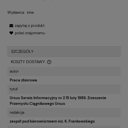
Wydawca:
inne
zapytaj o produkt
poleć znajomemu
SZCZEGÓŁY
KOSZTY DOSTAWY
CENA NIE ZAWIERA EWENTUALNYCH KOSZTÓW PŁATNOŚCI
autor
Praca zbiorowa
tytuł
Ursus Serwis Informacyjny nr 2 15 luty 1989. Zrzeszenie
Przemysłu Ciągnikowego Ursus
redakcja
zespół pod kierownictwem inż. K. Frankowskiego