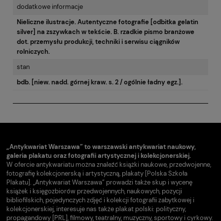
dodatkowe informacje
Nieliczne ilustracje. Autentyczne fotografie [odbitka gelatin
silver] na zszywkach w tekście. B. rzadkie pismo branżowe
dot. przemysłu produkcji, techniki i serwisu ciągników
rolniczych.
stan
bdb. [niew. nadd. górnej kraw. s. 2 / ogólnie ładny egz.].
„Antykwariat Warszawa” to warszawski antykwariat naukowy,
galeria plakatu oraz fotografii artystycznej i kolekcjonerskiej.
W ofercie antykwariatu można znaleźć książki naukowe, przedwojenne,
fotografię kolekcjonerską i artystyczną, plakaty [Polska Szkoła
Plakatu]. „Antykwariat Warszawa” prowadzi także skup i wycenę
książek i księgozbiorów przedwojennych, naukowych, pozycji
bibliofilskich, pojedynczych zdjęć i kolekcji fotografii zabytkowej i
kolekcjonerskiej, interesuje nas także plakat polski: polityczny,
propagandowy [PRL], filmowy, teatralny, muzyczny, sportowy i cyrkowy.