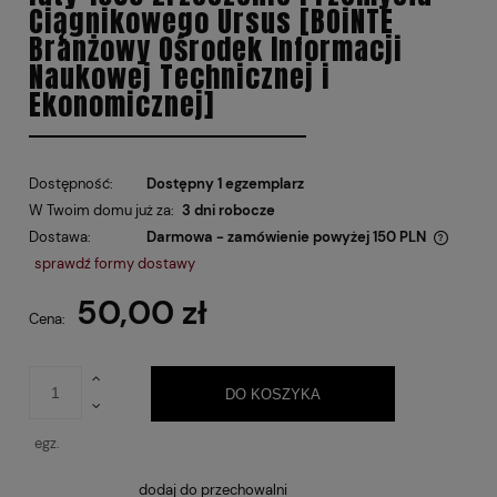
Ciągnikowego Ursus [BOiNTE
Branżowy Ośrodek Informacji
Naukowej Technicznej i
Ekonomicznej]
Dostępność:
Dostępny 1 egzemplarz
W Twoim domu już za:
3 dni robocze
Dostawa:
Darmowa - zamówienie powyżej 150 PLN
Cena nie zawiera ewentualnych kosztów płatności
sprawdź formy dostawy
50,00 zł
Cena:
DO KOSZYKA
egz.
dodaj do przechowalni