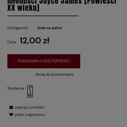
młodości Joyce James [Powieści
XX wieku]
Dostępność:
brak na półce
12,00 zł
Cena:
POWIADOM O DOSTĘPNOŚCI
dodaj do przechowalni
Wydawca:
zapytaj o produkt
poleć znajomemu