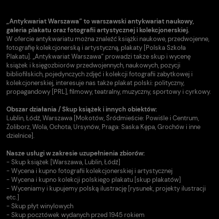
„Antykwariat Warszawa” to warszawski antykwariat naukowy,
galeria plakatu oraz fotografii artystycznej i kolekcjonerskiej.
W ofercie antykwariatu można znaleźć książki naukowe, przedwojenne,
fotografię kolekcjonerską i artystyczną, plakaty [Polska Szkoła
Plakatu]. „Antykwariat Warszawa” prowadzi także skup i wycenę
książek i księgozbiorów przedwojennych, naukowych, pozycji
bibliofilskich, pojedynczych zdjęć i kolekcji fotografii zabytkowej i
kolekcjonerskiej, interesuje nas także plakat polski: polityczny,
propagandowy [PRL], filmowy, teatralny, muzyczny, sportowy i cyrkowy.
Obszar działania / Skup książek i innych obiektów:
Lublin, Łódź, Warszawa [Mokotów, Śródmieście: Powiśle i Centrum,
Żoliborz, Wola, Ochota, Ursynów, Praga: Saska Kępa, Grochów i inne
dzielnice].
Nasze usługi w zakresie uzupełnienia zbiorów:
- Skup książek [Warszawa, Lublin, Łódź]
- Wycena i kupno fotografii kolekcjonerskiej i artystycznej
- Wycena i kupno kolekcji polskiego plakatu [skup plakatów]
- Wyceniamy i kupujemy polską ilustrację [rysunek, projekty ilustracji
etc.]
- Skup płyt winylowych
- Skup pocztówek wydanych przed 1945 rokiem