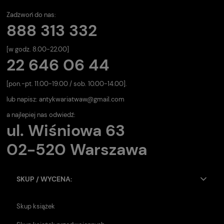
Zadzwoń do nas:
888 313 332
[w godz. 8.00-22.00]
22 646 06 44
[pon.-pt. 11.00-19.00 / sob. 10.00-14.00].
lub napisz:
antykwariatwaw@gmail.com
a najlepiej nas odwiedź:
ul. Wiśniowa 63
02-520 Warszawa
SKUP / WYCENA:
Skup książek