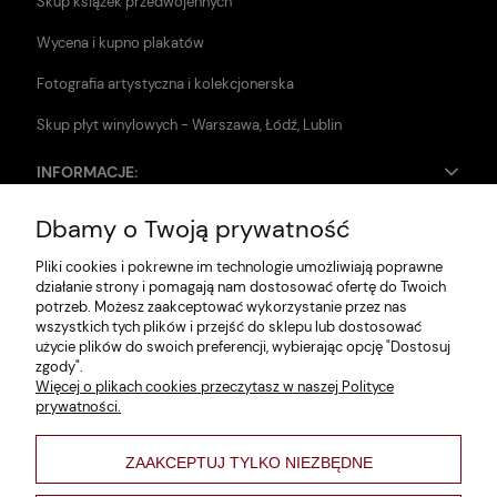
Skup książek przedwojennych
Wycena i kupno plakatów
Fotografia artystyczna i kolekcjonerska
Skup płyt winylowych - Warszawa, Łódź, Lublin
INFORMACJE:
Dbamy o Twoją prywatność
Zwroty i reklamacje
Pliki cookies i pokrewne im technologie umożliwiają poprawne
Dane firmy
działanie strony i pomagają nam dostosować ofertę do Twoich
potrzeb. Możesz zaakceptować wykorzystanie przez nas
Jak szukać?
wszystkich tych plików i przejść do sklepu lub dostosować
użycie plików do swoich preferencji, wybierając opcję "Dostosuj
Polityka prywatności
zgody".
Więcej o plikach cookies przeczytasz w naszej Polityce
Regulamin
prywatności.
Poltyka cookies
ZAAKCEPTUJ TYLKO NIEZBĘDNE
varsaviana