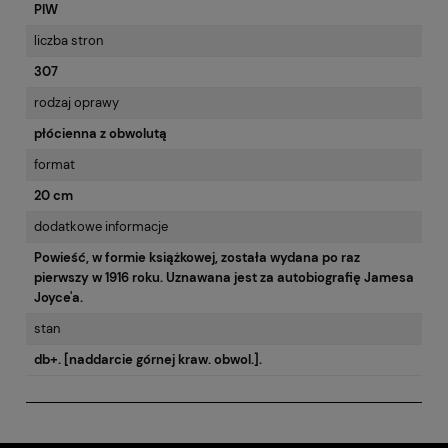
PIW
liczba stron
307
rodzaj oprawy
płócienna z obwolutą
format
20 cm
dodatkowe informacje
Powieść, w formie książkowej, została wydana po raz
pierwszy w 1916 roku. Uznawana jest za autobiografię Jamesa
Joyce'a.
stan
db+. [naddarcie górnej kraw. obwol.].