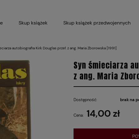
ie
Skup książek
Skup książek przedwojennych
Blog
Skup płyt winylowych 
ciarza autobiografia Kirk Douglas przeł. z ang. Maria Zborowska [1991]
Certyfikat dla M
Syn śmieciarza au
z ang. Maria Zbor
Dostępność:
brak na p
14,00 zł
Cena:
PO