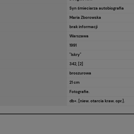
Syn śmieciarza autobiografia
Maria Zborowska
brak informacji
Warszawa
1991
"Iskry"
342, [2]
broszurowa
21 cm
Fotografie.
db+. [niew. otarcia kraw. opr.].