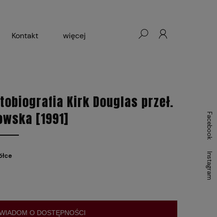
Kontakt
więcej
- Warszawa, Łódź, Lublin
ałej Księgarni 2024-2025
tobiografia Kirk Douglas przeł.
owska [1991]
Facebook
Instagram
ółce
WIADOM O DOSTĘPNOŚCI