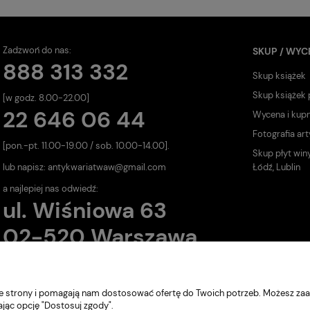
Zadzwoń do nas:
SKUP / WYC
888 313 332
Skup książek
Skup książek
[w godz. 8.00-22.00]
22 646 06 44
Wycena i kup
Fotografia art
[pon.-pt. 11.00-19.00 / sob. 10.00-14.00].
Skup płyt win
lub napisz:
antykwariatwaw@gmail.com
Łódź, Lublin
a najlepiej nas odwiedź:
ul. Wiśniowa 63
02-520 Warszawa
nie strony i pomagają nam dostosować ofertę do Twoich potrzeb. Możesz zaa
ając opcję "Dostosuj zgody".