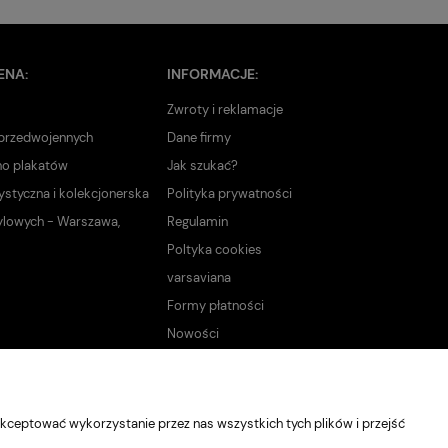
ENA:
INFORMACJE:
Zwroty i reklamacje
 przedwojennych
Dane firmy
no plakatów
Jak szukać?
ystyczna i kolekcjonerska
Polityka prywatności
ylowych - Warszawa,
Regulamin
Poltyka cookies
varsaviana
Formy płatności
Nowości
kceptować wykorzystanie przez nas wszystkich tych plików i przejść