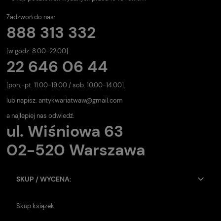
Zadzwoń do nas:
888 313 332
[w godz. 8.00-22.00]
22 646 06 44
[pon.-pt. 11.00-19.00 / sob. 10.00-14.00].
lub napisz:
antykwariatwaw@gmail.com
a najlepiej nas odwiedź:
ul. Wiśniowa 63
02-520 Warszawa
SKUP / WYCENA:
Skup książek