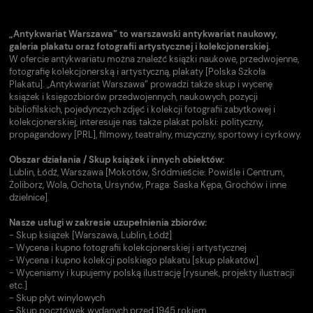
„Antykwariat Warszawa” to warszawski antykwariat naukowy,
galeria plakatu oraz fotografii artystycznej i kolekcjonerskiej.
W ofercie antykwariatu można znaleźć książki naukowe, przedwojenne,
fotografię kolekcjonerską i artystyczną, plakaty [Polska Szkoła
Plakatu]. „Antykwariat Warszawa” prowadzi także skup i wycenę
książek i księgozbiorów przedwojennych, naukowych, pozycji
bibliofilskich, pojedynczych zdjęć i kolekcji fotografii zabytkowej i
kolekcjonerskiej, interesuje nas także plakat polski: polityczny,
propagandowy [PRL], filmowy, teatralny, muzyczny, sportowy i cyrkowy.
Obszar działania / Skup książek i innych obiektów:
Lublin, Łódź, Warszawa [Mokotów, Śródmieście: Powiśle i Centrum,
Żoliborz, Wola, Ochota, Ursynów, Praga: Saska Kępa, Grochów i inne
dzielnice].
Nasze usługi w zakresie uzupełnienia zbiorów:
- Skup książek [Warszawa, Lublin, Łódź]
- Wycena i kupno fotografii kolekcjonerskiej i artystycznej
- Wycena i kupno kolekcji polskiego plakatu [skup plakatów]
- Wyceniamy i kupujemy polską ilustrację [rysunek, projekty ilustracji
etc.]
- Skup płyt winylowych
- Skup pocztówek wydanych przed 1945 rokiem