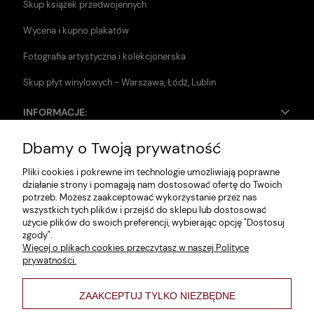
Skup książek przedwojennych
Wycena i kupno plakatów
Fotografia artystyczna i kolekcjonerska
Skup płyt winylowych - Warszawa, Łódź, Lublin
INFORMACJE:
Dbamy o Twoją prywatność
Zwroty i reklamacje
Pliki cookies i pokrewne im technologie umożliwiają poprawne
Dane firmy
działanie strony i pomagają nam dostosować ofertę do Twoich
potrzeb. Możesz zaakceptować wykorzystanie przez nas
Jak szukać?
wszystkich tych plików i przejść do sklepu lub dostosować
użycie plików do swoich preferencji, wybierając opcję "Dostosuj
Polityka prywatności
zgody".
Więcej o plikach cookies przeczytasz w naszej Polityce
Regulamin
prywatności.
Poltyka cookies
ZAAKCEPTUJ TYLKO NIEZBĘDNE
varsaviana