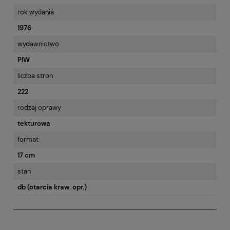
rok wydania
1976
wydawnictwo
PIW
liczba stron
222
rodzaj oprawy
tekturowa
format
17 cm
stan
db (otarcia kraw. opr.)