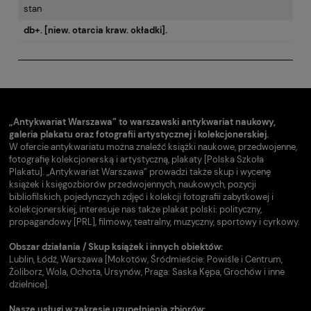
stan
db+. [niew. otarcia kraw. okładki].
„Antykwariat Warszawa” to warszawski antykwariat naukowy,
galeria plakatu oraz fotografii artystycznej i kolekcjonerskiej.
W ofercie antykwariatu można znaleźć książki naukowe, przedwojenne,
fotografię kolekcjonerską i artystyczną, plakaty [Polska Szkoła
Plakatu]. „Antykwariat Warszawa” prowadzi także skup i wycenę
książek i księgozbiorów przedwojennych, naukowych, pozycji
bibliofilskich, pojedynczych zdjęć i kolekcji fotografii zabytkowej i
kolekcjonerskiej, interesuje nas także plakat polski: polityczny,
propagandowy [PRL], filmowy, teatralny, muzyczny, sportowy i cyrkowy.
Obszar działania / Skup książek i innych obiektów:
Lublin, Łódź, Warszawa [Mokotów, Śródmieście: Powiśle i Centrum,
Żoliborz, Wola, Ochota, Ursynów, Praga: Saska Kępa, Grochów i inne
dzielnice].
Nasze usługi w zakresie uzupełnienia zbiorów: