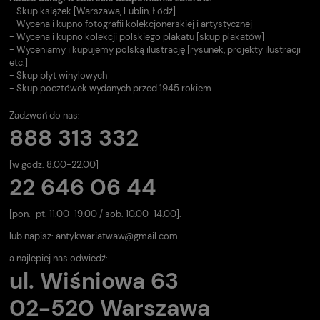
- Skup książek [Warszawa, Lublin, Łódź]
- Wycena i kupno fotografii kolekcjonerskiej i artystycznej
- Wycena i kupno kolekcji polskiego plakatu [skup plakatów]
- Wyceniamy i kupujemy polską ilustrację [rysunek, projekty ilustracji
etc.]
- Skup płyt winylowych
- Skup pocztówek wydanych przed 1945 rokiem
Zadzwoń do nas:
888 313 332
[w godz. 8.00-22.00]
22 646 06 44
[pon.-pt. 11.00-19.00 / sob. 10.00-14.00].
lub napisz:
antykwariatwaw@gmail.com
a najlepiej nas odwiedź:
ul. Wiśniowa 63
02-520 Warszawa