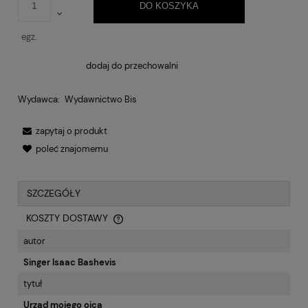
DO KOSZYKA
egz.
dodaj do przechowalni
Wydawca:
Wydawnictwo Bis
zapytaj o produkt
poleć znajomemu
SZCZEGÓŁY
KOSZTY DOSTAWY
CENA NIE ZAWIERA EWENTUALNYCH KOSZTÓW PŁATNOŚCI
autor
Singer Isaac Bashevis
tytuł
Urząd mojego ojca