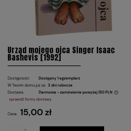
Urząd mojego ojca Singer Isaac
Bashevis [1992]
Dostępność:
Dostępny 1 egzemplarz
W Twoim domu już za:
3 dni robocze
Dostawa:
Darmowa - zamówienie powyżej 150 PLN
Cena nie zawiera ewentualnych kosztów płatności
sprawdź formy dostawy
15,00 zł
Cena: