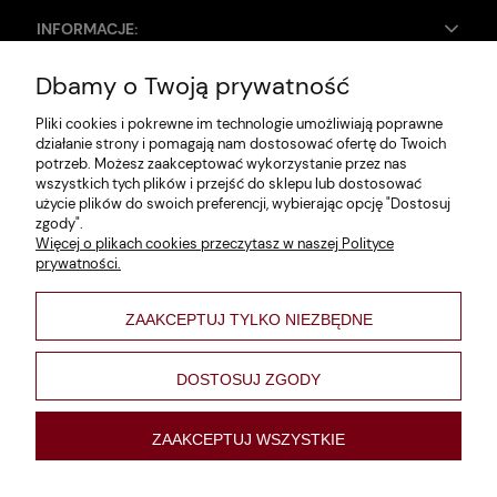
INFORMACJE:
Dbamy o Twoją prywatność
Zwroty i reklamacje
Pliki cookies i pokrewne im technologie umożliwiają poprawne
Dane firmy
działanie strony i pomagają nam dostosować ofertę do Twoich
potrzeb. Możesz zaakceptować wykorzystanie przez nas
Jak szukać?
wszystkich tych plików i przejść do sklepu lub dostosować
użycie plików do swoich preferencji, wybierając opcję "Dostosuj
Polityka prywatności
zgody".
Więcej o plikach cookies przeczytasz w naszej Polityce
Regulamin
prywatności.
Poltyka cookies
ZAAKCEPTUJ TYLKO NIEZBĘDNE
varsaviana
Formy płatności
DOSTOSUJ ZGODY
Nowości
ZAAKCEPTUJ WSZYSTKIE