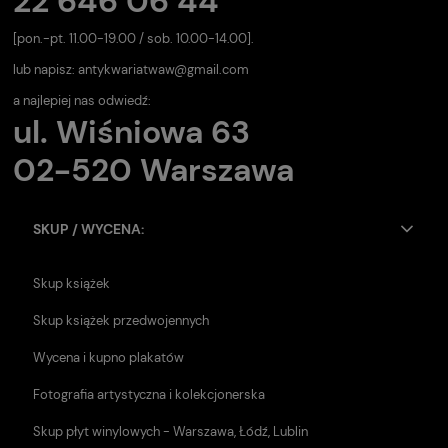
22 646 06 44
[pon.-pt. 11.00-19.00 / sob. 10.00-14.00].
lub napisz:
antykwariatwaw@gmail.com
a najlepiej nas odwiedź:
ul. Wiśniowa 63
02-520 Warszawa
SKUP / WYCENA:
Skup książek
Skup książek przedwojennych
Wycena i kupno plakatów
Fotografia artystyczna i kolekcjonerska
Skup płyt winylowych - Warszawa, Łódź, Lublin