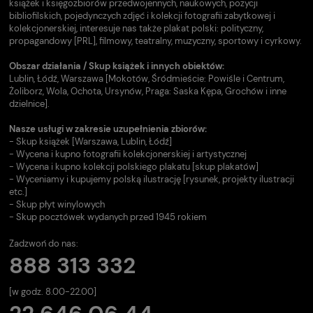
książek i księgozbiorów przedwojennych, naukowych, pozycji
bibliofilskich, pojedynczych zdjęć i kolekcji fotografii zabytkowej i
kolekcjonerskiej, interesuje nas także plakat polski: polityczny,
propagandowy [PRL], filmowy, teatralny, muzyczny, sportowy i cyrkowy.
Obszar działania / Skup książek i innych obiektów:
Lublin, Łódź, Warszawa [Mokotów, Śródmieście: Powiśle i Centrum,
Żoliborz, Wola, Ochota, Ursynów, Praga: Saska Kępa, Grochów i inne
dzielnice].
Nasze usługi w zakresie uzupełnienia zbiorów:
- Skup książek [Warszawa, Lublin, Łódź]
- Wycena i kupno fotografii kolekcjonerskiej i artystycznej
- Wycena i kupno kolekcji polskiego plakatu [skup plakatów]
- Wyceniamy i kupujemy polską ilustrację [rysunek, projekty ilustracji
etc.]
- Skup płyt winylowych
- Skup pocztówek wydanych przed 1945 rokiem
Zadzwoń do nas:
888 313 332
[w godz. 8.00-22.00]