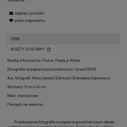
Wydawca:
-
zapytaj o produkt
poleć znajomemu
OPIS
KOSZTY DOSTAWY
CENA NIE ZAWIERA EWENTUALNYCH KOSZTÓW PŁATNOŚCI
Rzeźba II Kościół św. Piotra i Pawła w Wilnie
[fotografia na papierze pocztówkowym / przed 1939]
Aut. fotografii: Wilno [atelier] Edmund i Bolesława Zdanowscy
Wymiary: 9 cm x 14 cm
Niew. otarcia kraw.
Pieczątki na rewersie.
Przedwojenna fotografia na papierze pocztówkowym detalu