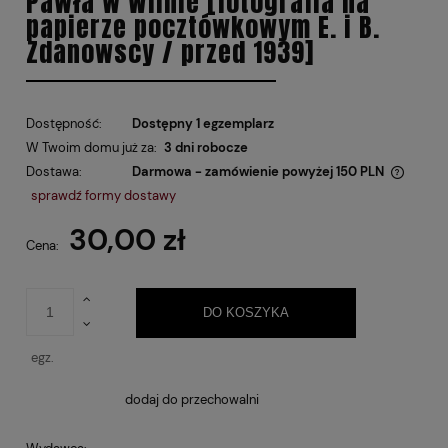
Pawła w Wilnie [fotografia na
papierze pocztówkowym E. i B.
Zdanowscy / przed 1939]
Dostępność:
Dostępny 1 egzemplarz
W Twoim domu już za:
3 dni robocze
Dostawa:
Darmowa - zamówienie powyżej 150 PLN
Cena nie zawiera ewentualnych kosztów płatności
sprawdź formy dostawy
30,00 zł
Cena:
DO KOSZYKA
egz.
dodaj do przechowalni