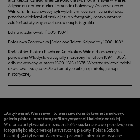
architektonicznego wnętrza Kościoła św. Piotra i Pawła w Wilnie.
Zdjęcia autorstwa atelier Edmunda i Bolesławy Zdanowskich w
Wilnie. E. i B. Zdanowscy byli wybitnymi uczniami Jana Bułhaka,
przedstawicielami wileńskiej szkoły fotografii, kontynuatorami
założeń estetycznych bułhakowskiej fotografiki.
Edmund Zdanowski [1905-1984]
Bolesława Zdanowska [Boleslova Talatt-Kelpšaitė / 1908-1982]
Kościół św. Piotra i Pawła na Antokolu w Wilnie zbudowany za
panowania Władysława Jagiełły, niszczony [w latach 1594 i 1655],
odbudowywany w latach 1609-1616 / 1675. Wnętrze świątyni zdobi
około dwa tysiące rzeźb o tematyce biblijnej, mitologicznej i
historycznej.
„Antykwariat Warszawa” to warszawski antykwariat naukowy,
galeria plakatu oraz fotografii artystycznej i kolekcjonerskiej.
W ofercie antykwariatu można znaleźć książki naukowe, przedwojenne,
fotografię kolekcjonerską i artystyczną, plakaty [Polska Szkoła
Plakatu]. „Antykwariat Warszawa” prowadzi także skup i wycenę