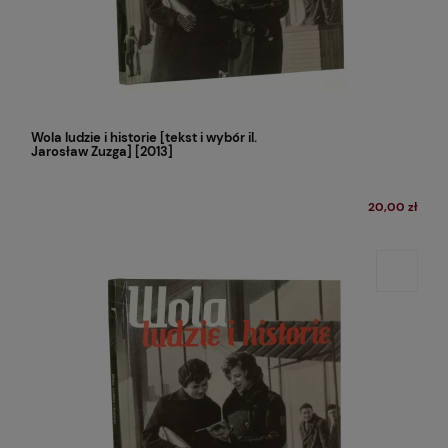
Wola ludzie i historie [tekst i wybór il.
Jarosław Zuzga] [2013]
20,00 zł