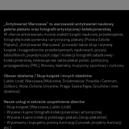
„Antykwariat Warszawa” to warszawski antykwariat naukowy,
galeria plakatu oraz fotografii artystycznej i kolekcjonerskiej.
W ofercie antykwariatu można znaleźć książki naukowe, przedwojenne,
fotografię kolekcjonerską i artystyczną, plakaty [Polska Szkoła
Plakatu]. „Antykwariat Warszawa” prowadzi także skup i wycenę
książek i księgozbiorów przedwojennych, naukowych, pozycji
bibliofilskich, pojedynczych zdjęć i kolekcji fotografii zabytkowej i
kolekcjonerskiej, interesuje nas także plakat polski: polityczny,
propagandowy [PRL], filmowy, teatralny, muzyczny, sportowy i cyrkowy.
Obszar działania / Skup książek i innych obiektów:
Lublin, Łódź, Warszawa [Mokotów, Śródmieście: Powiśle i Centrum,
Żoliborz, Wola, Ochota, Ursynów, Praga: Saska Kępa, Grochów i inne
dzielnice].
Nasze usługi w zakresie uzupełnienia zbiorów:
- Skup książek [Warszawa, Lublin, Łódź]
- Wycena i kupno fotografii kolekcjonerskiej i artystycznej
- Wycena i kupno kolekcji polskiego plakatu [skup plakatów]
- Wyceniamy i kupujemy polską ilustrację [rysunek, projekty ilustracji
etc.]