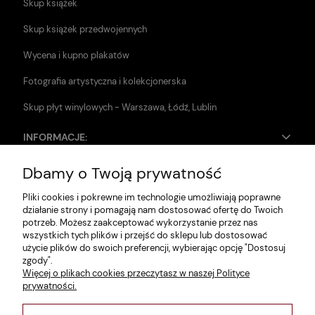
Skup książek
Skup książek przedwojennych
Wycena i kupno plakatów
Fotografia artystyczna i kolekcjonerska
Skup płyt winylowych - Warszawa, Łódź, Lublin
INFORMACJE:
Dbamy o Twoją prywatność
Zwroty i reklamacje
Pliki cookies i pokrewne im technologie umożliwiają poprawne
Dane firmy
działanie strony i pomagają nam dostosować ofertę do Twoich
potrzeb. Możesz zaakceptować wykorzystanie przez nas
Jak szukać?
wszystkich tych plików i przejść do sklepu lub dostosować
użycie plików do swoich preferencji, wybierając opcję "Dostosuj
Polityka prywatności
zgody".
Więcej o plikach cookies przeczytasz w naszej Polityce
Regulamin
prywatności.
Poltyka cookies