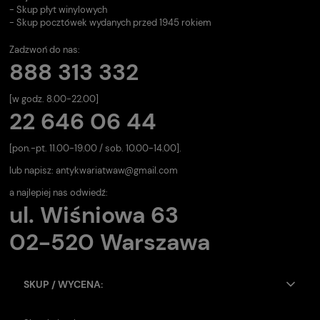
- Skup płyt winylowych
- Skup pocztówek wydanych przed 1945 rokiem
Zadzwoń do nas:
888 313 332
[w godz. 8.00-22.00]
22 646 06 44
[pon.-pt. 11.00-19.00 / sob. 10.00-14.00].
lub napisz:
antykwariatwaw@gmail.com
a najlepiej nas odwiedź:
ul. Wiśniowa 63
02-520 Warszawa
SKUP / WYCENA: