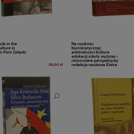
nds in the
Na rozdrożu
culture in
biurokratycznej
n Piotr Załęski
arbitralności Kultura
edukacji szkoły wyższej -
różnorodne perspektywy
35,00 zł
redakcja naukowa Elwira
J. Kryńska, Małgorzata
Głoskowska-Sołdatow,
Anna Kienig [2015]