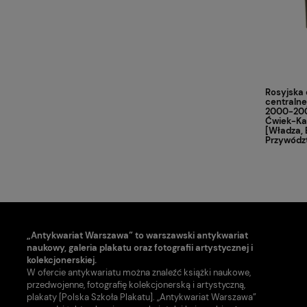
Rosyjska 
centralne
2000-200
Ćwiek-Ka
[Władza, E
Przywództ
„Antykwariat Warszawa” to warszawski antykwariat
naukowy, galeria plakatu oraz fotografii artystycznej i
kolekcjonerskiej.
W ofercie antykwariatu można znaleźć książki naukowe,
przedwojenne, fotografię kolekcjonerską i artystyczną,
plakaty [Polska Szkoła Plakatu]. „Antykwariat Warszawa”