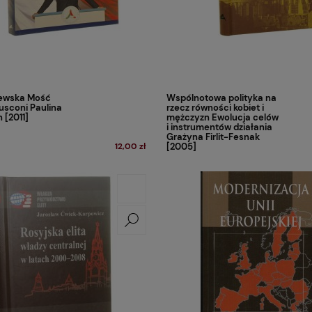
lewska Mość
Wspólnotowa polityka na
lusconi Paulina
rzecz równości kobiet i
 [2011]
mężczyzn Ewolucja celów
i instrumentów działania
Grażyna Firlit-Fesnak
12,00 zł
[2005]