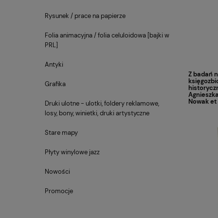
Rysunek / prace na papierze
Folia animacyjna / folia celuloidowa [bajki w
PRL]
Antyki
Z badań n
księgozbi
Grafika
historycz
Agnieszk
Nowak et a
Druki ulotne - ulotki, foldery reklamowe,
losy, bony, winietki, druki artystyczne
Stare mapy
Płyty winylowe jazz
Nowości
Promocje