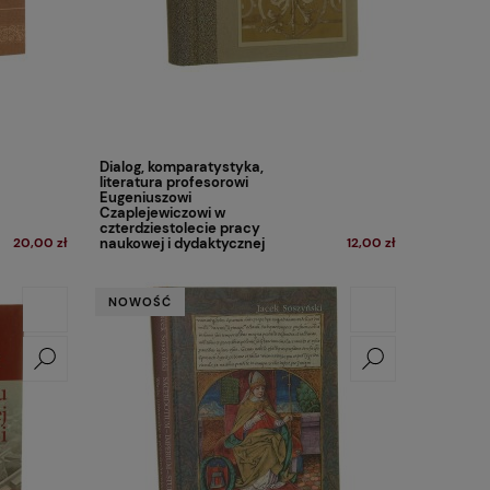
Dialog, komparatystyka,
literatura profesorowi
Eugeniuszowi
Czaplejewiczowi w
czterdziestolecie pracy
20,00 zł
naukowej i dydaktycznej
12,00 zł
pod red. nauk. Edwarda
Kasperskiego i Danuty
Ulickiej [2002]
NOWOŚĆ