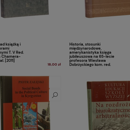
ad książką i
Historia, stosunki
orami
międzynarodowe,
nymi T. V Red.
amerykanistyka księga
a Chamera-
jubileuszowa na 65-lecie
l. [2011]
profesora Wiesława
18,00 zł
Dobrzyckiego kom. red.
Edward Haliżak
(przewodn.) red. nauk.
Stanisław Bieleń [2001]