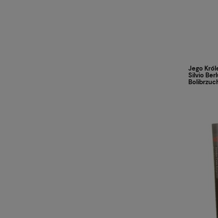
Jego Kró
Silvio Ber
Bolibrzuch