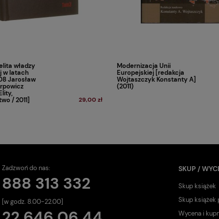
elita władzy
Modernizacja Unii
j w latach
Europejskiej [redakcja
8 Jarosław
Wojtaszczyk Konstanty A]
rpowicz
(2011)
lity,
wo / 2011]
29,00 zł
Zadzwoń do nas:
SKUP / WYC
888 313 332
Skup książek
Skup książek
[w godz. 8.00-22.00]
22 646 06 44
Wycena i kup