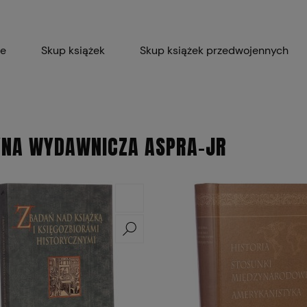
ie
Skup książek
Skup książek przedwojennych
Blog
Skup płyt winylowych 
Certyfikat dla M
YNA WYDAWNICZA ASPRA-JR