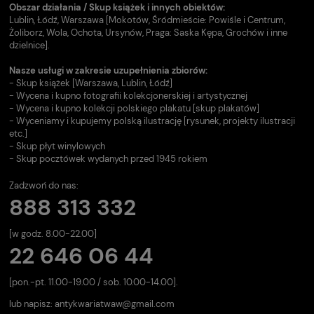
Obszar działania / Skup książek i innych obiektów:
Lublin, Łódź, Warszawa [Mokotów, Śródmieście: Powiśle i Centrum,
Żoliborz, Wola, Ochota, Ursynów, Praga: Saska Kępa, Grochów i inne
dzielnice].
Nasze usługi w zakresie uzupełnienia zbiorów:
- Skup książek [Warszawa, Lublin, Łódź]
- Wycena i kupno fotografii kolekcjonerskiej i artystycznej
- Wycena i kupno kolekcji polskiego plakatu [skup plakatów]
- Wyceniamy i kupujemy polską ilustrację [rysunek, projekty ilustracji
etc.]
- Skup płyt winylowych
- Skup pocztówek wydanych przed 1945 rokiem
Zadzwoń do nas:
888 313 332
[w godz. 8.00-22.00]
22 646 06 44
[pon.-pt. 11.00-19.00 / sob. 10.00-14.00].
lub napisz:
antykwariatwaw@gmail.com