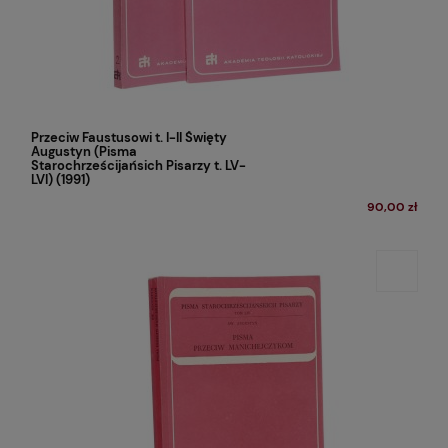
Przeciw Faustusowi t. I-II Święty
Augustyn (Pisma
Starochrześcijańsich Pisarzy t. LV-
LVI) (1991)
90,00 zł