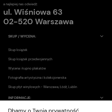
a najlepiej nas odwiedź:
ul. Wiśniowa 63
02-520 Warszawa
SKUP / WYCENA:
Skup książek
Skup książek przedwojennych
Wycena i kupno plakatów
Fotografia artystyczna i kolekcjonerska
Skup płyt winylowych - Warszawa, Łódź, Lublin
INFORMACJE:
Dbamy o Twoją prywatność
Zwroty i reklamacje