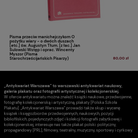
Pisma przeciw manichejczykom O
pożytku wiary - o dwóch duszach
[etc.] św. Augustyn Tłum. [z łac.] Jan
Sulowski Wstęp i oprac. Wincenty
Myszor (Pisma
Starochrześcijańskich Pisarzy)
80,00 zł
(1990)
„Antykwariat Warszawa” to warszawski antykwariat naukowy,
galeria plakatu oraz fotografii artystycznej i kolekcjonerskiej.
W ofercie antykwariatu można znaleźć książki naukowe, przedwojenne,
fotografię kolekcjonerską i artystyczną, plakaty [Polska Szkoła
Plakatu]. „Antykwariat Warszawa” prowadzi także skup i wycenę
książek i księgozbiorów przedwojennych, naukowych, pozycji
bibliofilskich, pojedynczych zdjęć i kolekcji fotografii zabytkowej i
kolekcjonerskiej, interesuje nas także plakat polski: polityczny,
propagandowy [PRL], filmowy, teatralny, muzyczny, sportowy i cyrkowy.