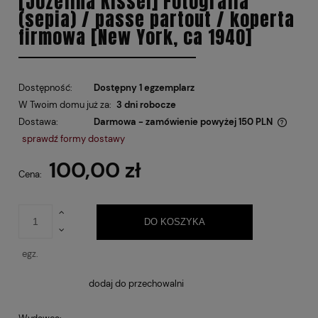
[Józefina Kissel] Fotografia
(sepia) / passe partout / koperta
firmowa [New York, ca 1940]
Dostępność:
Dostępny 1 egzemplarz
W Twoim domu już za:
3 dni robocze
Dostawa:
Darmowa - zamówienie powyżej 150 PLN
Cena nie zawiera ewentualnych kosztów płatności
sprawdź formy dostawy
100,00 zł
Cena:
DO KOSZYKA
egz.
dodaj do przechowalni