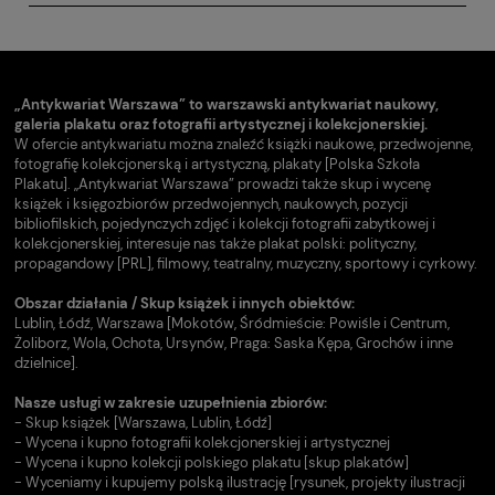
„Antykwariat Warszawa” to warszawski antykwariat naukowy,
galeria plakatu oraz fotografii artystycznej i kolekcjonerskiej.
W ofercie antykwariatu można znaleźć książki naukowe, przedwojenne,
fotografię kolekcjonerską i artystyczną, plakaty [Polska Szkoła
Plakatu]. „Antykwariat Warszawa” prowadzi także skup i wycenę
książek i księgozbiorów przedwojennych, naukowych, pozycji
bibliofilskich, pojedynczych zdjęć i kolekcji fotografii zabytkowej i
kolekcjonerskiej, interesuje nas także plakat polski: polityczny,
propagandowy [PRL], filmowy, teatralny, muzyczny, sportowy i cyrkowy.
Obszar działania / Skup książek i innych obiektów:
Lublin, Łódź, Warszawa [Mokotów, Śródmieście: Powiśle i Centrum,
Żoliborz, Wola, Ochota, Ursynów, Praga: Saska Kępa, Grochów i inne
dzielnice].
Nasze usługi w zakresie uzupełnienia zbiorów:
- Skup książek [Warszawa, Lublin, Łódź]
- Wycena i kupno fotografii kolekcjonerskiej i artystycznej
- Wycena i kupno kolekcji polskiego plakatu [skup plakatów]
- Wyceniamy i kupujemy polską ilustrację [rysunek, projekty ilustracji