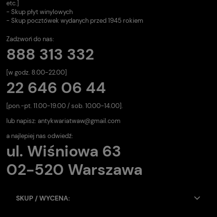
etc.]
- Skup płyt winylowych
- Skup pocztówek wydanych przed 1945 rokiem
Zadzwoń do nas:
888 313 332
[w godz. 8.00-22.00]
22 646 06 44
[pon.-pt. 11.00-19.00 / sob. 10.00-14.00].
lub napisz:
antykwariatwaw@gmail.com
a najlepiej nas odwiedź:
ul. Wiśniowa 63
02-520 Warszawa
SKUP / WYCENA: