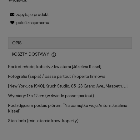
Wydawca:
-
zapytaj o produkt
poleć znajomemu
OPIS
KOSZTY DOSTAWY
CENA NIE ZAWIERA EWENTUALNYCH KOSZTÓW PŁATNOŚCI
Portret młodej kobiety z kwiatami [Józefina Kissel]
Fotografia (sepia) / passe partout / koperta firmowa
[New York, ca 1940], Kruch Studio, 65-23 Grand Ave., Maspeth, L.I.
Wymiary: 17 x 12 cm (w świetle passe-partout)
Pod zdjęciem podpis piórem: "Na pamiątka wuju Antoni Juzafinia
Kissel"
Stan: bdb (min. otarcia kraw. koperty)