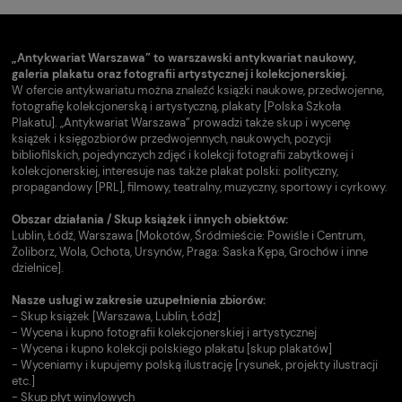
„Antykwariat Warszawa” to warszawski antykwariat naukowy,
galeria plakatu oraz fotografii artystycznej i kolekcjonerskiej.
W ofercie antykwariatu można znaleźć książki naukowe, przedwojenne,
fotografię kolekcjonerską i artystyczną, plakaty [Polska Szkoła
Plakatu]. „Antykwariat Warszawa” prowadzi także skup i wycenę
książek i księgozbiorów przedwojennych, naukowych, pozycji
bibliofilskich, pojedynczych zdjęć i kolekcji fotografii zabytkowej i
kolekcjonerskiej, interesuje nas także plakat polski: polityczny,
propagandowy [PRL], filmowy, teatralny, muzyczny, sportowy i cyrkowy.
Obszar działania / Skup książek i innych obiektów:
Lublin, Łódź, Warszawa [Mokotów, Śródmieście: Powiśle i Centrum,
Żoliborz, Wola, Ochota, Ursynów, Praga: Saska Kępa, Grochów i inne
dzielnice].
Nasze usługi w zakresie uzupełnienia zbiorów:
- Skup książek [Warszawa, Lublin, Łódź]
- Wycena i kupno fotografii kolekcjonerskiej i artystycznej
- Wycena i kupno kolekcji polskiego plakatu [skup plakatów]
- Wyceniamy i kupujemy polską ilustrację [rysunek, projekty ilustracji
etc.]
- Skup płyt winylowych