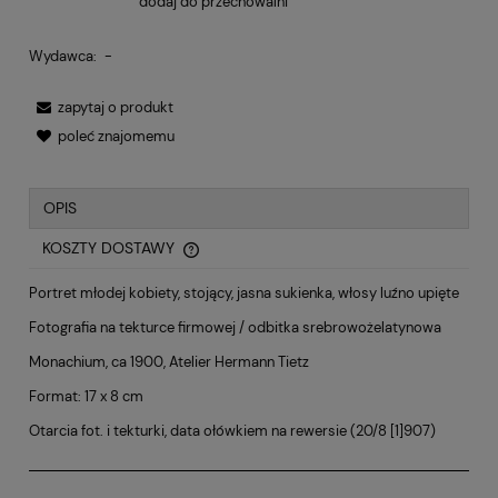
dodaj do przechowalni
Wydawca:
-
zapytaj o produkt
poleć znajomemu
OPIS
KOSZTY DOSTAWY
CENA NIE ZAWIERA EWENTUALNYCH KOSZTÓW PŁATNOŚCI
Portret młodej kobiety, stojący, jasna sukienka, włosy luźno upięte
Fotografia na tekturce firmowej / odbitka srebrowożelatynowa
Monachium
, ca 1900, Atelier
Hermann Tietz
Format: 17 x 8 cm
Otarcia fot. i tekturki, data ołówkiem na rewersie (20/8 [1]907)