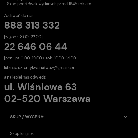
- Skup pocztówek wydanych przed 1945 rokiem
Zadzwoń do nas:
888 313 332
[w godz. 8.00-22.00]
22 646 06 44
[pon.-pt. 11.00-19.00 / sob. 10.00-14.00].
lub napisz:
antykwariatwaw@gmail.com
a najlepiej nas odwiedź:
ul. Wiśniowa 63
02-520 Warszawa
SKUP / WYCENA:
Skup książek