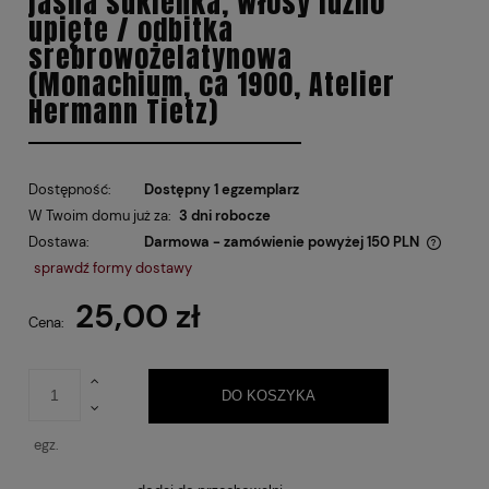
jasna sukienka, włosy luźno
upięte / odbitka
srebrowożelatynowa
(Monachium, ca 1900, Atelier
Hermann Tietz)
Dostępność:
Dostępny 1 egzemplarz
W Twoim domu już za:
3 dni robocze
Dostawa:
Darmowa - zamówienie powyżej 150 PLN
Cena nie zawiera ewentualnych kosztów płatności
sprawdź formy dostawy
25,00 zł
Cena:
DO KOSZYKA
egz.