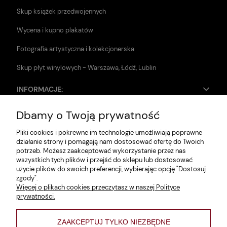
Skup książek przedwojennych
Wycena i kupno plakatów
Fotografia artystyczna i kolekcjonerska
Skup płyt winylowych - Warszawa, Łódź, Lublin
INFORMACJE:
Dbamy o Twoją prywatność
Zwroty i reklamacje
Pliki cookies i pokrewne im technologie umożliwiają poprawne
Dane firmy
działanie strony i pomagają nam dostosować ofertę do Twoich
potrzeb. Możesz zaakceptować wykorzystanie przez nas
Jak szukać?
wszystkich tych plików i przejść do sklepu lub dostosować
użycie plików do swoich preferencji, wybierając opcję "Dostosuj
Polityka prywatności
zgody".
Więcej o plikach cookies przeczytasz w naszej Polityce
Regulamin
prywatności.
Poltyka cookies
ZAAKCEPTUJ TYLKO NIEZBĘDNE