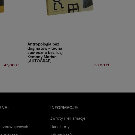
Antropologia bez
dogmatów - teoria
społeczna bez iluzji
Kempny Marian
[AUTOGRAF]
45,00 zł
38,00 zł
ENA:
INFORMACJE:
Zwroty i reklamacje
 przedwojennych
Dane firmy