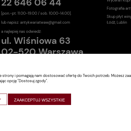
22 646 06 44
Wycena i kup
Fotografia art
[pon.-pt. 11.00-19.00 / sob. 10.00-14.00].
Skup płyt win
lub napisz:
antykwariatwaw@gmail.com
Łódź, Lublin
a najlepiej nas odwiedź:
ul. Wiśniowa 63
02-520 Warszawa
nie strony i pomagają nam dostosować ofertę do Twoich potrzeb. Możesz zaa
ając opcję "Dostosuj zgody".
Y
ZAAKCEPTUJ WSZYSTKIE