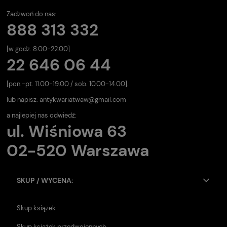
Zadzwoń do nas:
888 313 332
[w godz. 8.00-22.00]
22 646 06 44
[pon.-pt. 11.00-19.00 / sob. 10.00-14.00].
lub napisz:
antykwariatwaw@gmail.com
a najlepiej nas odwiedź:
ul. Wiśniowa 63
02-520 Warszawa
SKUP / WYCENA:
Skup książek
Skup książek przedwojennych