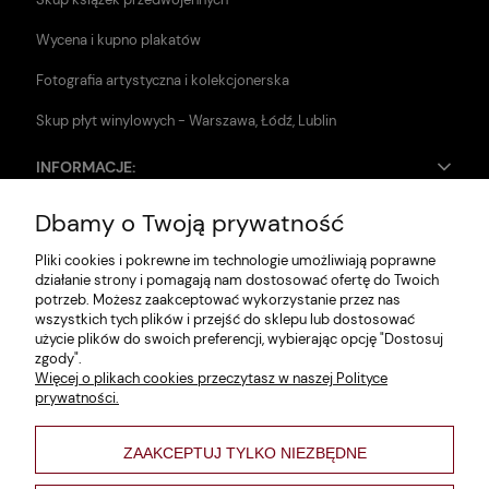
Wycena i kupno plakatów
Fotografia artystyczna i kolekcjonerska
Skup płyt winylowych - Warszawa, Łódź, Lublin
INFORMACJE:
Dbamy o Twoją prywatność
Zwroty i reklamacje
Pliki cookies i pokrewne im technologie umożliwiają poprawne
Dane firmy
działanie strony i pomagają nam dostosować ofertę do Twoich
potrzeb. Możesz zaakceptować wykorzystanie przez nas
Jak szukać?
wszystkich tych plików i przejść do sklepu lub dostosować
użycie plików do swoich preferencji, wybierając opcję "Dostosuj
Polityka prywatności
zgody".
Więcej o plikach cookies przeczytasz w naszej Polityce
Regulamin
prywatności.
Poltyka cookies
ZAAKCEPTUJ TYLKO NIEZBĘDNE
varsaviana