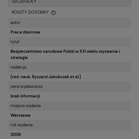
SZCZEGÓŁY
KOSZTY DOSTAWY
CENA NIE ZAWIERA EWENTUALNYCH KOSZTÓW PŁATNOŚCI
autor
Praca zbiorowa
tytuł
Bezpieczeństwo narodowe Polski w XXI wieku wyzwania i
strategie
redakcja
[red. nauk. Ryszard Jakubczak et al.]
seria wydawnicza
brak informacji
miejsce wydania
Warszawa
rok wydania
2006