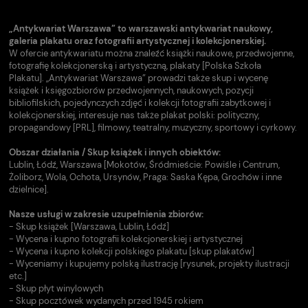
„Antykwariat Warszawa” to warszawski antykwariat naukowy,
galeria plakatu oraz fotografii artystycznej i kolekcjonerskiej.
W ofercie antykwariatu można znaleźć książki naukowe, przedwojenne,
fotografię kolekcjonerską i artystyczną, plakaty [Polska Szkoła
Plakatu]. „Antykwariat Warszawa” prowadzi także skup i wycenę
książek i księgozbiorów przedwojennych, naukowych, pozycji
bibliofilskich, pojedynczych zdjęć i kolekcji fotografii zabytkowej i
kolekcjonerskiej, interesuje nas także plakat polski: polityczny,
propagandowy [PRL], filmowy, teatralny, muzyczny, sportowy i cyrkowy.
Obszar działania / Skup książek i innych obiektów:
Lublin, Łódź, Warszawa [Mokotów, Śródmieście: Powiśle i Centrum,
Żoliborz, Wola, Ochota, Ursynów, Praga: Saska Kępa, Grochów i inne
dzielnice].
Nasze usługi w zakresie uzupełnienia zbiorów:
- Skup książek [Warszawa, Lublin, Łódź]
- Wycena i kupno fotografii kolekcjonerskiej i artystycznej
- Wycena i kupno kolekcji polskiego plakatu [skup plakatów]
- Wyceniamy i kupujemy polską ilustrację [rysunek, projekty ilustracji
etc.]
- Skup płyt winylowych
- Skup pocztówek wydanych przed 1945 rokiem