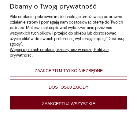
Dbamy o Twoją prywatność
Zwroty i reklamacje
Pliki cookies i pokrewne im technologie umożliwiają poprawne
Dane firmy
działanie strony i pomagają nam dostosować ofertę do Twoich
potrzeb. Możesz zaakceptować wykorzystanie przez nas
Jak szukać?
wszystkich tych plików i przejść do sklepu lub dostosować
użycie plików do swoich preferencji, wybierając opcję "Dostosuj
Polityka prywatności
zgody".
Więcej o plikach cookies przeczytasz w naszej Polityce
Regulamin
prywatności.
Poltyka cookies
ZAAKCEPTUJ TYLKO NIEZBĘDNE
varsaviana
Formy płatności
DOSTOSUJ ZGODY
Nowości
ZAAKCEPTUJ WSZYSTKIE
pokaż pełną wersję strony
Sklep internetowy Shoper Premium