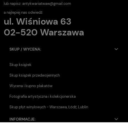
lub napisz:
antykwariatwaw@gmail.com
a najlepiej nas odwiedź:
ul. Wiśniowa 63
02-520 Warszawa
SKUP / WYCENA:
Skup książek
Skup książek przedwojennych
Wycena i kupno plakatów
Fotografia artystyczna i kolekcjonerska
Skup płyt winylowych - Warszawa, Łódź, Lublin
INFORMACJE: