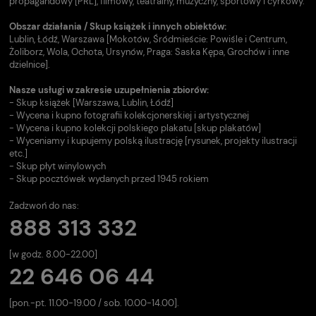
propagandowy [PRL], filmowy, teatralny, muzyczny, sportowy i cyrkowy.
Obszar działania / Skup książek i innych obiektów:
Lublin, Łódź, Warszawa [Mokotów, Śródmieście: Powiśle i Centrum,
Żoliborz, Wola, Ochota, Ursynów, Praga: Saska Kępa, Grochów i inne
dzielnice].
Nasze usługi w zakresie uzupełnienia zbiorów:
- Skup książek [Warszawa, Lublin, Łódź]
- Wycena i kupno fotografii kolekcjonerskiej i artystycznej
- Wycena i kupno kolekcji polskiego plakatu [skup plakatów]
- Wyceniamy i kupujemy polską ilustrację [rysunek, projekty ilustracji
etc.]
- Skup płyt winylowych
- Skup pocztówek wydanych przed 1945 rokiem
Zadzwoń do nas:
888 313 332
[w godz. 8.00-22.00]
22 646 06 44
[pon.-pt. 11.00-19.00 / sob. 10.00-14.00].