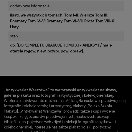
dodatkowe informacje
ilustr. we wszystkich tomach. Tom I-II: Wiersze Tom III:
Poematy Tom IV-V: Dramaty Tom VI-VII: Proza Tom VIII-X:
Listy
stan
db. [DO KOMPLETU BRAKUJE TOMU XI - ANEKSY ! / małe
otarcia rogów, niew. przybr. pow. opraw].
„Antykwariat Warszawa” to warszawski antykwariat naukowy,
galeria plakatu oraz fotografii artystycznej i kolekcjonerskiej.
W ofercie antykwariatu można znaleźć książki naukowe, przedwojenne,
fotografię kolekcjonerską i artystyczną, plakaty [Polska Szkoła
Plakatu]. „Antykwariat Warszawa” prowadzi także skup i wycenę
książek i księgozbiorów przedwojennych, naukowych, pozycji
bibliofilskich, pojedynczych zdjęć i kolekcji fotografii zabytkowej i
kolekcjonerskiej, interesuje nas także plakat polski: polityczny,