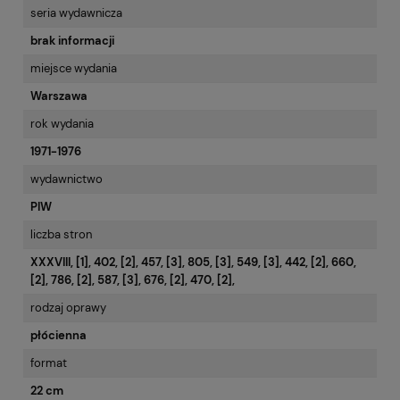
seria wydawnicza
brak informacji
miejsce wydania
Warszawa
rok wydania
1971-1976
wydawnictwo
PIW
liczba stron
XXXVIII, [1], 402, [2], 457, [3], 805, [3], 549, [3], 442, [2], 660,
[2], 786, [2], 587, [3], 676, [2], 470, [2],
rodzaj oprawy
płócienna
format
22 cm