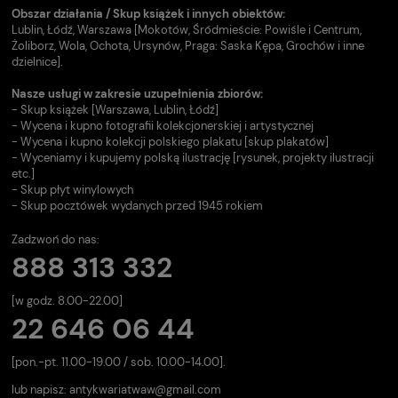
Obszar działania / Skup książek i innych obiektów:
Lublin, Łódź, Warszawa [Mokotów, Śródmieście: Powiśle i Centrum,
Żoliborz, Wola, Ochota, Ursynów, Praga: Saska Kępa, Grochów i inne
dzielnice].
Nasze usługi w zakresie uzupełnienia zbiorów:
- Skup książek [Warszawa, Lublin, Łódź]
- Wycena i kupno fotografii kolekcjonerskiej i artystycznej
- Wycena i kupno kolekcji polskiego plakatu [skup plakatów]
- Wyceniamy i kupujemy polską ilustrację [rysunek, projekty ilustracji
etc.]
- Skup płyt winylowych
- Skup pocztówek wydanych przed 1945 rokiem
Zadzwoń do nas:
888 313 332
[w godz. 8.00-22.00]
22 646 06 44
[pon.-pt. 11.00-19.00 / sob. 10.00-14.00].
lub napisz:
antykwariatwaw@gmail.com