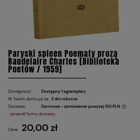
Paryski spleen Poematy prozą
Baudelaire Charles [Biblioteka
Poetów / 1959]
Dostępność:
Dostępny 1 egzemplarz
W Twoim domu już za:
3 dni robocze
Dostawa:
Darmowa - zamówienie powyżej 150 PLN
Cena nie zawiera ewentualnych kosztów płatności
sprawdź formy dostawy
20,00 zł
Cena: