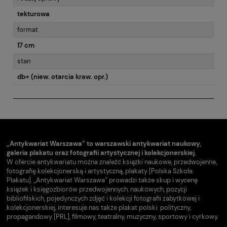
tekturowa
format
17 cm
stan
db+ (niew. otarcia kraw. opr.)
„Antykwariat Warszawa” to warszawski antykwariat naukowy,
galeria plakatu oraz fotografii artystycznej i kolekcjonerskiej.
W ofercie antykwariatu można znaleźć książki naukowe, przedwojenne,
fotografię kolekcjonerską i artystyczną, plakaty [Polska Szkoła
Plakatu]. „Antykwariat Warszawa” prowadzi także skup i wycenę
książek i księgozbiorów przedwojennych, naukowych, pozycji
bibliofilskich, pojedynczych zdjęć i kolekcji fotografii zabytkowej i
kolekcjonerskiej, interesuje nas także plakat polski: polityczny,
propagandowy [PRL], filmowy, teatralny, muzyczny, sportowy i cyrkowy.