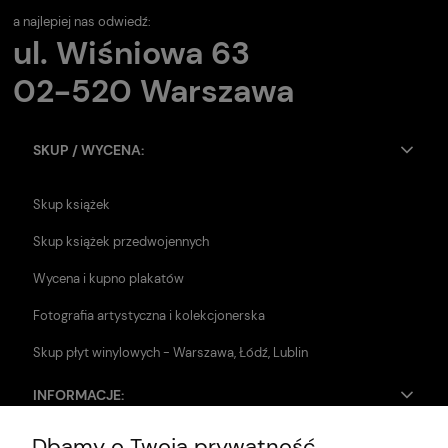
a najlepiej nas odwiedź:
ul. Wiśniowa 63
02-520 Warszawa
SKUP / WYCENA:
Skup książek
Skup książek przedwojennych
Wycena i kupno plakatów
Fotografia artystyczna i kolekcjonerska
Skup płyt winylowych - Warszawa, Łódź, Lublin
INFORMACJE:
Dbamy o Twoją prywatność