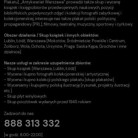
Plakatu]. „Antykwariat Warszawa” prowadzi także skup i wycenę
książek i księgozbiorów przedwojennych, naukowych, pozycji
bibliofilskich, pojedynczych zdjęć i kolekcji fotografii zabytkowej i
kolekcjonerskiej, interesuje nas także plakat polski: polityczny,
propagandowy [PRL], filmowy, teatralny, muzyczny, sportowy i cyrkowy.
Obszar działania / Skup książek i innych obiektów:
Lublin, Łódź, Warszawa [Mokotów, Śródmieście: Powiśle i Centrum,
Żoliborz, Wola, Ochota, Ursynów, Praga: Saska Kępa, Grochów i inne
dzielnice].
Nasze usługi w zakresie uzupełnienia zbiorów:
- Skup książek [Warszawa, Lublin, Łódź]
- Wycena i kupno fotografii kolekcjonerskiej i artystycznej
- Wycena i kupno kolekcji polskiego plakatu [skup plakatów]
- Wyceniamy i kupujemy polską ilustrację [rysunek, projekty ilustracji
etc.]
- Skup płyt winylowych
- Skup pocztówek wydanych przed 1945 rokiem
Zadzwoń do nas:
888 313 332
[w godz. 8.00-22.00]