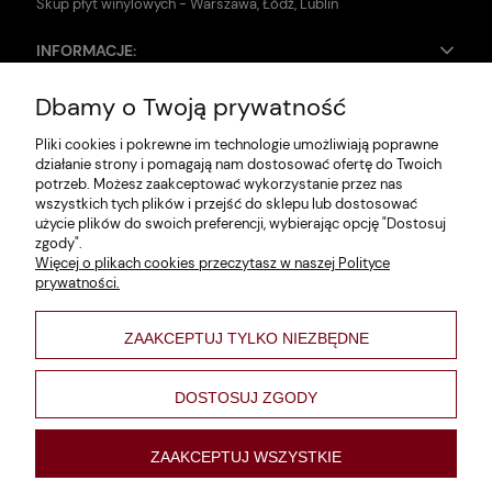
Skup płyt winylowych - Warszawa, Łódź, Lublin
INFORMACJE:
Dbamy o Twoją prywatność
Zwroty i reklamacje
Pliki cookies i pokrewne im technologie umożliwiają poprawne
Dane firmy
działanie strony i pomagają nam dostosować ofertę do Twoich
potrzeb. Możesz zaakceptować wykorzystanie przez nas
Jak szukać?
wszystkich tych plików i przejść do sklepu lub dostosować
użycie plików do swoich preferencji, wybierając opcję "Dostosuj
Polityka prywatności
zgody".
Więcej o plikach cookies przeczytasz w naszej Polityce
Regulamin
prywatności.
Poltyka cookies
ZAAKCEPTUJ TYLKO NIEZBĘDNE
varsaviana
Formy płatności
DOSTOSUJ ZGODY
Nowości
ZAAKCEPTUJ WSZYSTKIE