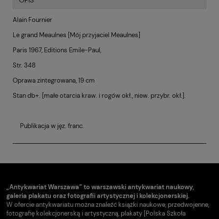
OPIS
Alain Fournier
Le grand Meaulnes [Mój przyjaciel Meaulnes]
Paris 1967, Editions Emile-Paul,
Str. 348
Oprawa zintegrowana, 19 cm
Stan db+. [małe otarcia kraw. i rogów okł., niew. przybr. okł.].
Publikacja w jęz. franc.
„Antykwariat Warszawa” to warszawski antykwariat naukowy,
galeria plakatu oraz fotografii artystycznej i kolekcjonerskiej.
W ofercie antykwariatu można znaleźć książki naukowe, przedwojenne,
fotografię kolekcjonerską i artystyczną, plakaty [Polska Szkoła