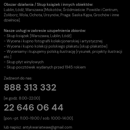
Obszar działania / Skup książek i innych obiektów:
Lublin, Łódź, Warszawa [Mokotów, Śródmieście: Powiśle i Centrum,
Żoliborz, Wola, Ochota, Ursynów, Praga: Saska Kępa, Grochów i inne
dzielnice].
Nasze usługi w zakresie uzupełnienia zbiorów:
- Skup książek [Warszawa, Lublin, Łódź]
- Wycena i kupno fotografii kolekcjonerskiej i artystycznej
- Wycena i kupno kolekcji polskiego plakatu [skup plakatów]
- Wyceniamy i kupujemy polską ilustrację [rysunek, projekty ilustracji
etc.]
- Skup płyt winylowych
- Skup pocztówek wydanych przed 1945 rokiem
Zadzwoń do nas:
888 313 332
[w godz. 8.00-22.00]
22 646 06 44
[pon.-pt. 11.00-19.00 / sob. 10.00-14.00].
lub napisz:
antykwariatwaw@gmail.com