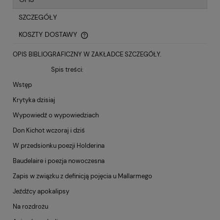
SZCZEGÓŁY
KOSZTY DOSTAWY
CENA NIE ZAWIERA EWENTUALNYCH KOSZTÓW PŁATNOŚCI
OPIS BIBLIOGRAFICZNY W ZAKŁADCE SZCZEGÓŁY.
Spis treści:
Wstęp
Krytyka dzisiaj
Wypowiedź o wypowiedziach
Don Kichot wczoraj i dziś
W przedsionku poezji Holderina
Baudelaire i poezja nowoczesna
Zapis w związku z definicją pojęcia u Mallarmego
Jeźdźcy apokalipsy
Na rozdrożu