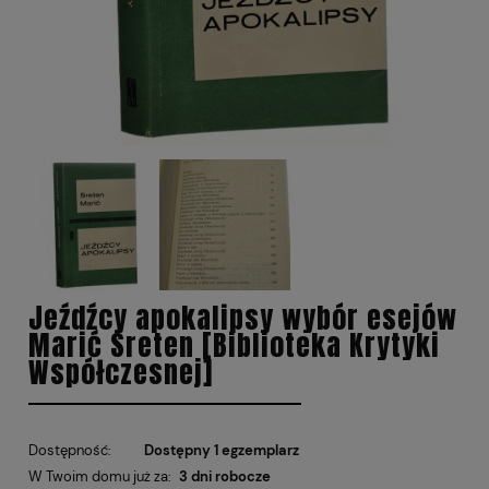
Jeźdźcy apokalipsy wybór esejów
Marić Sreten [Biblioteka Krytyki
Współczesnej]
Dostępność:
Dostępny 1 egzemplarz
W Twoim domu już za:
3 dni robocze