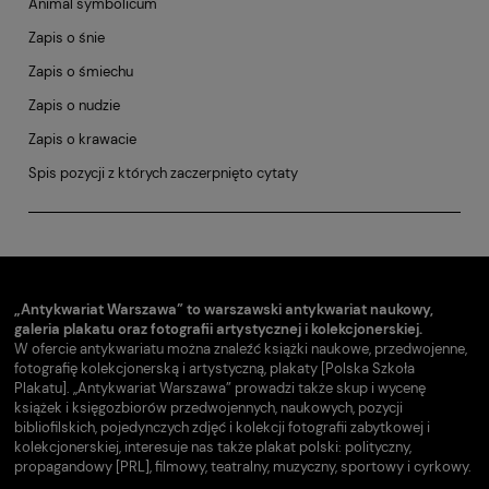
Animal symbolicum
Zapis o śnie
Zapis o śmiechu
Zapis o nudzie
Zapis o krawacie
Spis pozycji z których zaczerpnięto cytaty
„Antykwariat Warszawa” to warszawski antykwariat naukowy,
galeria plakatu oraz fotografii artystycznej i kolekcjonerskiej.
W ofercie antykwariatu można znaleźć książki naukowe, przedwojenne,
fotografię kolekcjonerską i artystyczną, plakaty [Polska Szkoła
Plakatu]. „Antykwariat Warszawa” prowadzi także skup i wycenę
książek i księgozbiorów przedwojennych, naukowych, pozycji
bibliofilskich, pojedynczych zdjęć i kolekcji fotografii zabytkowej i
kolekcjonerskiej, interesuje nas także plakat polski: polityczny,
propagandowy [PRL], filmowy, teatralny, muzyczny, sportowy i cyrkowy.