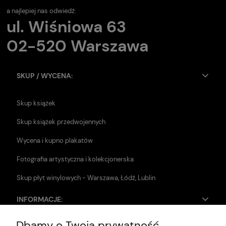
a najlepiej nas odwiedź:
ul. Wiśniowa 63
02-520 Warszawa
SKUP / WYCENA:
Skup książek
Skup książek przedwojennych
Wycena i kupno plakatów
Fotografia artystyczna i kolekcjonerska
Skup płyt winylowych - Warszawa, Łódź, Lublin
INFORMACJE:
Dbamy o Twoją prywatność