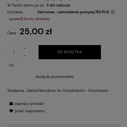
W Twoim domu już za:
3 dni robocze
Dostawa:
Darmowa - zamówienie powyżej 150 PLN
Cena nie zawiera ewentualnych kosztów płatności
sprawdź formy dostawy
25,00 zł
Cena:
DO KOSZYKA
egz.
dodaj do przechowalni
Wydawca:
Zakład Narodowy im. Ossolińskich - Ossolineum
zapytaj o produkt
poleć znajomemu