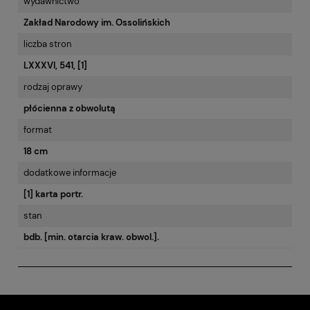
wydawnictwo
Zakład Narodowy im. Ossolińskich
liczba stron
LXXXVI, 541, [1]
rodzaj oprawy
płócienna z obwolutą
format
18 cm
dodatkowe informacje
[1] karta portr.
stan
bdb. [min. otarcia kraw. obwol.].