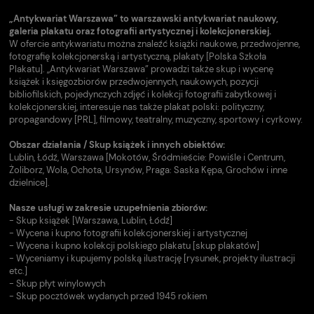
„Antykwariat Warszawa” to warszawski antykwariat naukowy,
galeria plakatu oraz fotografii artystycznej i kolekcjonerskiej.
W ofercie antykwariatu można znaleźć książki naukowe, przedwojenne,
fotografię kolekcjonerską i artystyczną, plakaty [Polska Szkoła
Plakatu]. „Antykwariat Warszawa” prowadzi także skup i wycenę
książek i księgozbiorów przedwojennych, naukowych, pozycji
bibliofilskich, pojedynczych zdjęć i kolekcji fotografii zabytkowej i
kolekcjonerskiej, interesuje nas także plakat polski: polityczny,
propagandowy [PRL], filmowy, teatralny, muzyczny, sportowy i cyrkowy.
Obszar działania / Skup książek i innych obiektów:
Lublin, Łódź, Warszawa [Mokotów, Śródmieście: Powiśle i Centrum,
Żoliborz, Wola, Ochota, Ursynów, Praga: Saska Kępa, Grochów i inne
dzielnice].
Nasze usługi w zakresie uzupełnienia zbiorów:
- Skup książek [Warszawa, Lublin, Łódź]
- Wycena i kupno fotografii kolekcjonerskiej i artystycznej
- Wycena i kupno kolekcji polskiego plakatu [skup plakatów]
- Wyceniamy i kupujemy polską ilustrację [rysunek, projekty ilustracji
etc.]
- Skup płyt winylowych
- Skup pocztówek wydanych przed 1945 rokiem