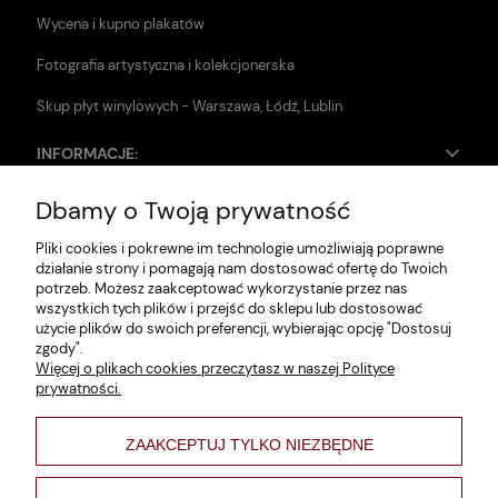
Wycena i kupno plakatów
Fotografia artystyczna i kolekcjonerska
Skup płyt winylowych - Warszawa, Łódź, Lublin
INFORMACJE:
Dbamy o Twoją prywatność
Zwroty i reklamacje
Pliki cookies i pokrewne im technologie umożliwiają poprawne
Dane firmy
działanie strony i pomagają nam dostosować ofertę do Twoich
potrzeb. Możesz zaakceptować wykorzystanie przez nas
Jak szukać?
wszystkich tych plików i przejść do sklepu lub dostosować
użycie plików do swoich preferencji, wybierając opcję "Dostosuj
Polityka prywatności
zgody".
Więcej o plikach cookies przeczytasz w naszej Polityce
Regulamin
prywatności.
Poltyka cookies
ZAAKCEPTUJ TYLKO NIEZBĘDNE
varsaviana