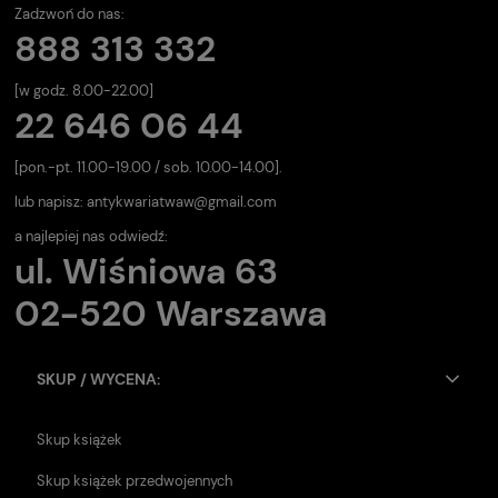
Zadzwoń do nas:
888 313 332
[w godz. 8.00-22.00]
22 646 06 44
[pon.-pt. 11.00-19.00 / sob. 10.00-14.00].
lub napisz:
antykwariatwaw@gmail.com
a najlepiej nas odwiedź:
ul. Wiśniowa 63
02-520 Warszawa
SKUP / WYCENA:
Skup książek
Skup książek przedwojennych