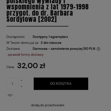
polskiego Wywiady i
wspomnienia z lat 1979-1998
przygot. do dr. Barbara
Sordylowa [2002]
Dostępność:
Dostępny 1 egzemplarz
W Twoim domu już za:
3 dni robocze
Dostawa:
Darmowa - zamówienie powyżej 150 PLN
Cena nie zawiera ewentualnych kosztów płatności
sprawdź formy dostawy
32,00 zł
Cena:
DO KOSZYKA
egz.
dodaj do przechowalni