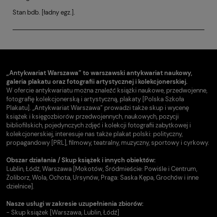
Stan bdb. [ładny egz.].
„Antykwariat Warszawa” to warszawski antykwariat naukowy,
galeria plakatu oraz fotografii artystycznej i kolekcjonerskiej.
W ofercie antykwariatu można znaleźć książki naukowe, przedwojenne,
fotografię kolekcjonerską i artystyczną, plakaty [Polska Szkoła
Plakatu]. „Antykwariat Warszawa” prowadzi także skup i wycenę
książek i księgozbiorów przedwojennych, naukowych, pozycji
bibliofilskich, pojedynczych zdjęć i kolekcji fotografii zabytkowej i
kolekcjonerskiej, interesuje nas także plakat polski: polityczny,
propagandowy [PRL], filmowy, teatralny, muzyczny, sportowy i cyrkowy.
Obszar działania / Skup książek i innych obiektów:
Lublin, Łódź, Warszawa [Mokotów, Śródmieście: Powiśle i Centrum,
Żoliborz, Wola, Ochota, Ursynów, Praga: Saska Kępa, Grochów i inne
dzielnice].
Nasze usługi w zakresie uzupełnienia zbiorów:
- Skup książek [Warszawa, Lublin, Łódź]