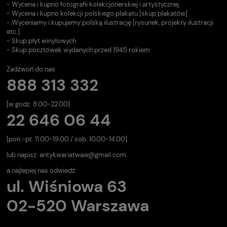
- Wycena i kupno fotografii kolekcjonerskiej i artystycznej
- Wycena i kupno kolekcji polskiego plakatu [skup plakatów]
- Wyceniamy i kupujemy polską ilustrację [rysunek, projekty ilustracji
etc.]
- Skup płyt winylowych
- Skup pocztówek wydanych przed 1945 rokiem
Zadzwoń do nas:
888 313 332
[w godz. 8.00-22.00]
22 646 06 44
[pon.-pt. 11.00-19.00 / sob. 10.00-14.00].
lub napisz:
antykwariatwaw@gmail.com
a najlepiej nas odwiedź:
ul. Wiśniowa 63
02-520 Warszawa