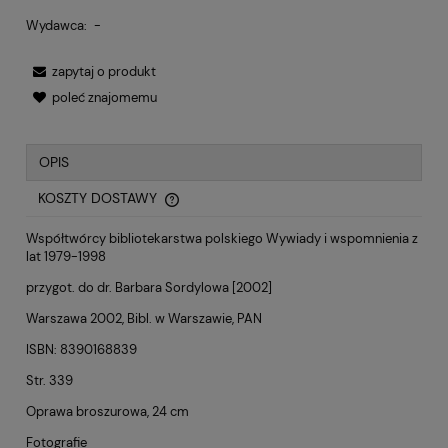
Wydawca:
-
zapytaj o produkt
poleć znajomemu
OPIS
KOSZTY DOSTAWY
CENA NIE ZAWIERA EWENTUALNYCH KOSZTÓW PŁATNOŚCI
Współtwórcy bibliotekarstwa polskiego Wywiady i wspomnienia z
lat 1979-1998
przygot. do dr. Barbara Sordylowa [2002]
Warszawa 2002, Bibl. w Warszawie, PAN
ISBN: 8390168839
Str. 339
Oprawa broszurowa, 24 cm
Fotografie