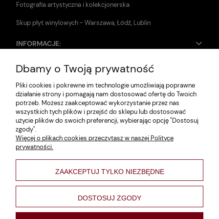
Fotografia artystyczna i kolekcjonerska
Skup płyt winylowych - Warszawa, Łódź, Lublin
INFORMACJE:
Dbamy o Twoją prywatność
Zwroty i reklamacje
Pliki cookies i pokrewne im technologie umożliwiają poprawne
Dane firmy
działanie strony i pomagają nam dostosować ofertę do Twoich
potrzeb. Możesz zaakceptować wykorzystanie przez nas
Jak szukać?
wszystkich tych plików i przejść do sklepu lub dostosować
użycie plików do swoich preferencji, wybierając opcję "Dostosuj
Polityka prywatności
zgody".
Więcej o plikach cookies przeczytasz w naszej Polityce
Regulamin
prywatności.
Poltyka cookies
ZAAKCEPTUJ TYLKO NIEZBĘDNE
varsaviana
Formy płatności
DOSTOSUJ ZGODY
Nowości