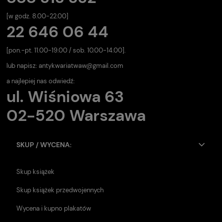
[w godz. 8.00-22.00]
22 646 06 44
[pon.-pt. 11.00-19.00 / sob. 10.00-14.00].
lub napisz:
antykwariatwaw@gmail.com
a najlepiej nas odwiedź:
ul. Wiśniowa 63
02-520 Warszawa
SKUP / WYCENA:
Skup książek
Skup książek przedwojennych
Wycena i kupno plakatów