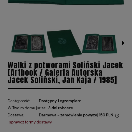
Walki z potworami Soliński Jacek
[Artbook / Galeria Autorska
Jacek Soliński, Jan Kaja / 1985]
Dostępność:
Dostępny 1 egzemplarz
W Twoim domu już za:
3 dni robocze
Dostawa:
Darmowa - zamówienie powyżej 150 PLN
Cena nie zawiera ewentualnych kosztów płatności
sprawdź formy dostawy