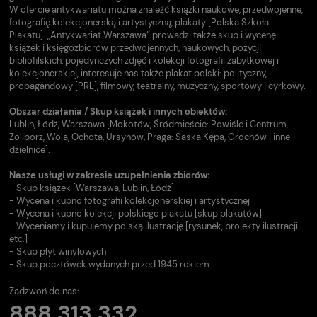
W ofercie antykwariatu można znaleźć książki naukowe, przedwojenne,
fotografię kolekcjonerską i artystyczną, plakaty [Polska Szkoła
Plakatu]. „Antykwariat Warszawa” prowadzi także skup i wycenę
książek i księgozbiorów przedwojennych, naukowych, pozycji
bibliofilskich, pojedynczych zdjęć i kolekcji fotografii zabytkowej i
kolekcjonerskiej, interesuje nas także plakat polski: polityczny,
propagandowy [PRL], filmowy, teatralny, muzyczny, sportowy i cyrkowy.
Obszar działania / Skup książek i innych obiektów:
Lublin, Łódź, Warszawa [Mokotów, Śródmieście: Powiśle i Centrum,
Żoliborz, Wola, Ochota, Ursynów, Praga: Saska Kępa, Grochów i inne
dzielnice].
Nasze usługi w zakresie uzupełnienia zbiorów:
- Skup książek [Warszawa, Lublin, Łódź]
- Wycena i kupno fotografii kolekcjonerskiej i artystycznej
- Wycena i kupno kolekcji polskiego plakatu [skup plakatów]
- Wyceniamy i kupujemy polską ilustrację [rysunek, projekty ilustracji
etc.]
- Skup płyt winylowych
- Skup pocztówek wydanych przed 1945 rokiem
Zadzwoń do nas:
888 313 332