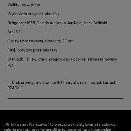
Walki z potworami
Wydano na prawach rękopisu
Bydgoszcz 1985, Galeria Autorska, Jan Kaja, Jacek Soliński
Str. [30]
Oprawa broszurowa, obwoluta, 30 cm
[30] linorytów poza tekstem
Stan bdb-. [niew. otarcia rogów opr. / ogólnie ładnie zachowany
egz.].
Druk artystyczny. Zawiera 30 linorytów na osobnych kartach.
RZADKIE.
„Antykwariat Warszawa” to warszawski antykwariat naukowy,
galeria plakatu oraz fotografii artystycznej i kolekcjonerskiej.