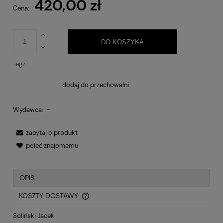
420,00 zł
Cena:
DO KOSZYKA
egz.
dodaj do przechowalni
Wydawca:
-
zapytaj o produkt
poleć znajomemu
OPIS
KOSZTY DOSTAWY
CENA NIE ZAWIERA EWENTUALNYCH KOSZTÓW PŁATNOŚCI
Soliński Jacek