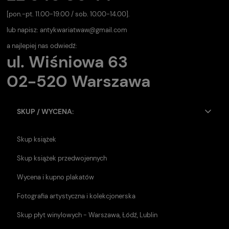
[pon.-pt. 11.00-19.00 / sob. 10.00-14.00].
lub napisz:
antykwariatwaw@gmail.com
a najlepiej nas odwiedź:
ul. Wiśniowa 63
02-520 Warszawa
SKUP / WYCENA:
Skup książek
Skup książek przedwojennych
Wycena i kupno plakatów
Fotografia artystyczna i kolekcjonerska
Skup płyt winylowych - Warszawa, Łódź, Lublin