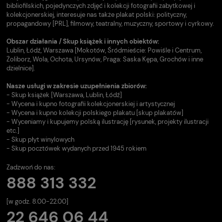
bibliofilskich, pojedynczych zdjęć i kolekcji fotografii zabytkowej i
kolekcjonerskiej, interesuje nas także plakat polski: polityczny,
propagandowy [PRL], filmowy, teatralny, muzyczny, sportowy i cyrkowy.
Obszar działania / Skup książek i innych obiektów:
Lublin, Łódź, Warszawa [Mokotów, Śródmieście: Powiśle i Centrum,
Żoliborz, Wola, Ochota, Ursynów, Praga: Saska Kępa, Grochów i inne
dzielnice].
Nasze usługi w zakresie uzupełnienia zbiorów:
- Skup książek [Warszawa, Lublin, Łódź]
- Wycena i kupno fotografii kolekcjonerskiej i artystycznej
- Wycena i kupno kolekcji polskiego plakatu [skup plakatów]
- Wyceniamy i kupujemy polską ilustrację [rysunek, projekty ilustracji
etc.]
- Skup płyt winylowych
- Skup pocztówek wydanych przed 1945 rokiem
Zadzwoń do nas:
888 313 332
[w godz. 8.00-22.00]
22 646 06 44