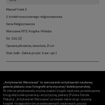
OPIS
Manuel Frank E.
U źródeł nowoczesnego religioznawstwa
Seria Religioznawcza
Warszawa 1973, Książka i Wiedza
Str. 324, [2]
Oprawa płócienna, obwoluta, 21 cm
Stan: bdb- (lekkie przybr. kraw. opr.)
„Antykwariat Warszawa” to warszawski antykwariat naukowy,
galeria plakatu oraz fotografii artystycznej i kolekcjonerskiej.
W ofercie antykwariatu można znaleźć książki naukowe, przedwojenne,
fotografię kolekcjonerską i artystyczną, plakaty [Polska Szkoła
Plakatu]. „Antykwariat Warszawa” prowadzi także skup i wycenę
książek i księgozbiorów przedwojennych, naukowych, pozycji