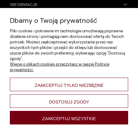
INFORMACJE:
Dbamy o Twoją prywatność
Zwroty i reklamacje
Pliki cookies i pokrewne im technologie umożliwiają poprawne
Dane firmy
działanie strony i pomagają nam dostosować ofertę do Twoich
potrzeb. Możesz zaakceptować wykorzystanie przez nas
Jak szukać?
wszystkich tych plików i przejść do sklepu lub dostosować
użycie plików do swoich preferencji, wybierając opcję "Dostosuj
Polityka prywatności
zgody".
Więcej o plikach cookies przeczytasz w naszej Polityce
Regulamin
prywatności.
Poltyka cookies
ZAAKCEPTUJ TYLKO NIEZBĘDNE
varsaviana
Formy płatności
DOSTOSUJ ZGODY
Nowości
ZAAKCEPTUJ WSZYSTKIE
pokaż pełną wersję strony