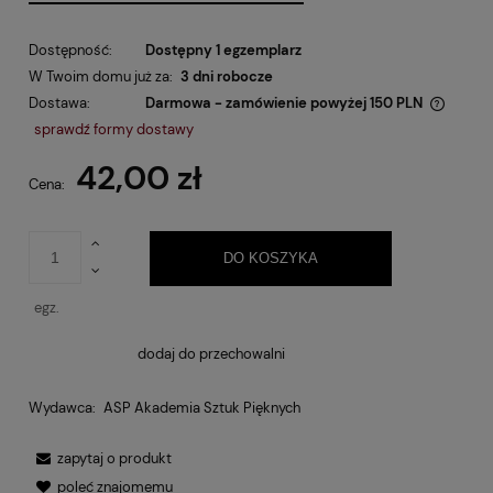
Dostępność:
Dostępny 1 egzemplarz
W Twoim domu już za:
3 dni robocze
Dostawa:
Darmowa - zamówienie powyżej 150 PLN
Cena nie zawiera ewentualnych kosztów płatności
sprawdź formy dostawy
42,00 zł
Cena:
DO KOSZYKA
egz.
dodaj do przechowalni
Wydawca:
ASP Akademia Sztuk Pięknych
zapytaj o produkt
poleć znajomemu