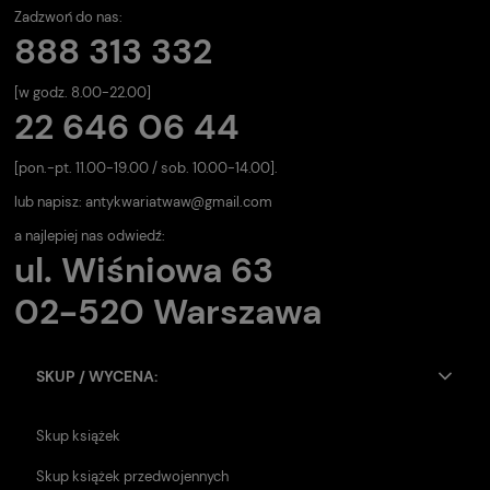
Zadzwoń do nas:
888 313 332
[w godz. 8.00-22.00]
22 646 06 44
[pon.-pt. 11.00-19.00 / sob. 10.00-14.00].
lub napisz:
antykwariatwaw@gmail.com
a najlepiej nas odwiedź:
ul. Wiśniowa 63
02-520 Warszawa
SKUP / WYCENA:
Skup książek
Skup książek przedwojennych