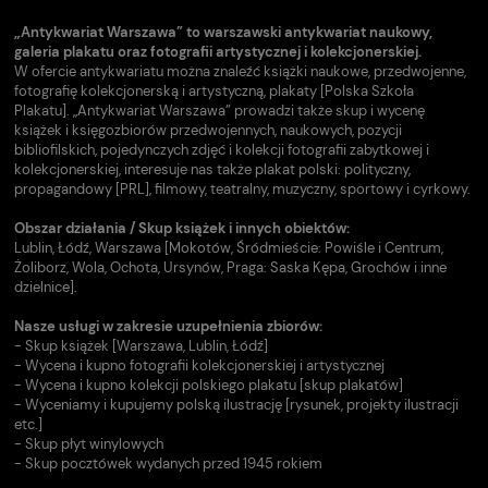
„Antykwariat Warszawa” to warszawski antykwariat naukowy,
galeria plakatu oraz fotografii artystycznej i kolekcjonerskiej.
W ofercie antykwariatu można znaleźć książki naukowe, przedwojenne,
fotografię kolekcjonerską i artystyczną, plakaty [Polska Szkoła
Plakatu]. „Antykwariat Warszawa” prowadzi także skup i wycenę
książek i księgozbiorów przedwojennych, naukowych, pozycji
bibliofilskich, pojedynczych zdjęć i kolekcji fotografii zabytkowej i
kolekcjonerskiej, interesuje nas także plakat polski: polityczny,
propagandowy [PRL], filmowy, teatralny, muzyczny, sportowy i cyrkowy.
Obszar działania / Skup książek i innych obiektów:
Lublin, Łódź, Warszawa [Mokotów, Śródmieście: Powiśle i Centrum,
Żoliborz, Wola, Ochota, Ursynów, Praga: Saska Kępa, Grochów i inne
dzielnice].
Nasze usługi w zakresie uzupełnienia zbiorów:
- Skup książek [Warszawa, Lublin, Łódź]
- Wycena i kupno fotografii kolekcjonerskiej i artystycznej
- Wycena i kupno kolekcji polskiego plakatu [skup plakatów]
- Wyceniamy i kupujemy polską ilustrację [rysunek, projekty ilustracji
etc.]
- Skup płyt winylowych
- Skup pocztówek wydanych przed 1945 rokiem