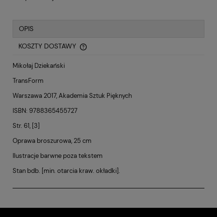
OPIS
KOSZTY DOSTAWY
CENA NIE ZAWIERA EWENTUALNYCH KOSZTÓW PŁATNOŚCI
Mikołaj Dziekański
TransForm
Warszawa 2017, Akademia Sztuk Pięknych
ISBN: 9788365455727
Str. 61, [3]
Oprawa broszurowa, 25 cm
Ilustracje barwne poza tekstem
Stan bdb. [min. otarcia kraw. okładki].