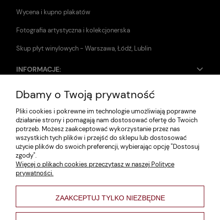
Wycena i kupno plakatów
Fotografia artystyczna i kolekcjonerska
Skup płyt winylowych - Warszawa, Łódź, Lublin
INFORMACJE:
Dbamy o Twoją prywatność
Zwroty i reklamacje
Pliki cookies i pokrewne im technologie umożliwiają poprawne
Dane firmy
działanie strony i pomagają nam dostosować ofertę do Twoich
potrzeb. Możesz zaakceptować wykorzystanie przez nas
Jak szukać?
wszystkich tych plików i przejść do sklepu lub dostosować
użycie plików do swoich preferencji, wybierając opcję "Dostosuj
Polityka prywatności
zgody".
Więcej o plikach cookies przeczytasz w naszej Polityce
Regulamin
prywatności.
Poltyka cookies
ZAAKCEPTUJ TYLKO NIEZBĘDNE
varsaviana