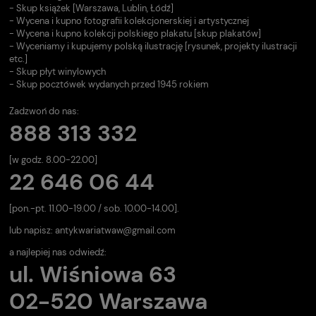
- Skup książek [Warszawa, Lublin, Łódź]
- Wycena i kupno fotografii kolekcjonerskiej i artystycznej
- Wycena i kupno kolekcji polskiego plakatu [skup plakatów]
- Wyceniamy i kupujemy polską ilustrację [rysunek, projekty ilustracji
etc.]
- Skup płyt winylowych
- Skup pocztówek wydanych przed 1945 rokiem
Zadzwoń do nas:
888 313 332
[w godz. 8.00-22.00]
22 646 06 44
[pon.-pt. 11.00-19.00 / sob. 10.00-14.00].
lub napisz:
antykwariatwaw@gmail.com
a najlepiej nas odwiedź:
ul. Wiśniowa 63
02-520 Warszawa