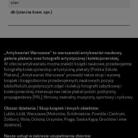
stan
db (otarcia kraw. opr.)
„Antykwariat Warszawa” to warszawski antykwariat naukowy,
galeria plakatu oraz fotografii artystycznej i kolekcjonerskiej.
W ofercie antykwariatu można znaleźć książki naukowe, przedwojenne,
fotografię kolekcjonerską i artystyczną, plakaty [Polska Szkoła
Plakatu]. „Antykwariat Warszawa” prowadzi także skup i wycenę
książek i księgozbiorów przedwojennych, naukowych, pozycji
bibliofilskich, pojedynczych zdjęć i kolekcji fotografii zabytkowej i
kolekcjonerskiej, interesuje nas także plakat polski: polityczny,
propagandowy [PRL], filmowy, teatralny, muzyczny, sportowy i cyrkowy.
Obszar działania / Skup książek i innych obiektów:
Lublin, Łódź, Warszawa [Mokotów, Śródmieście: Powiśle i Centrum,
Żoliborz, Wola, Ochota, Ursynów, Praga: Saska Kępa, Grochów i inne
dzielnice].
Nasze usługi w zakresie uzupełnienia zbiorów: