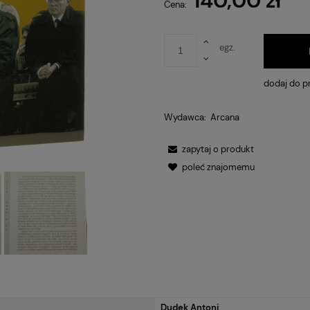
140,00 zł
Cena nie
Cena:
płatnośc
egz.
dodaj do p
Wydawca:
Arcana
zapytaj o produkt
poleć znajomemu
Dudek Antoni