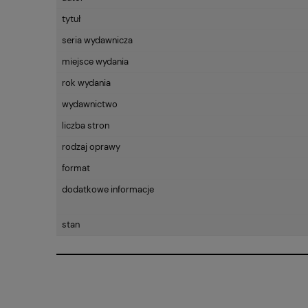
CENA NIE ZAWIE
tytuł
KOSZTÓW PŁATN
seria wydawnicza
miejsce wydania
rok wydania
wydawnictwo
liczba stron
rodzaj oprawy
format
dodatkowe informacje
stan