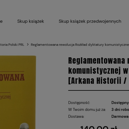
ie
Skup książek
Skup książek przedwojennych
Blog
Skup płyt winylowych 
storia Polski PRL
Reglamentowana rewolucja Rozkład dyktatury komunistycznej 
Certyfikat dla M
Reglamentowana r
komunistycznej w
[Arkana Historii /
Dostępność:
Dostępny
W Twoim domu już za:
3 dni rob
Dostawa:
Darmowa 