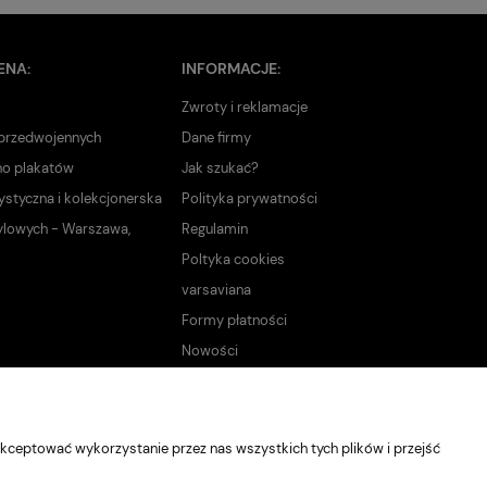
ENA:
INFORMACJE:
Zwroty i reklamacje
 przedwojennych
Dane firmy
no plakatów
Jak szukać?
ystyczna i kolekcjonerska
Polityka prywatności
ylowych - Warszawa,
Regulamin
Poltyka cookies
varsaviana
Formy płatności
Nowości
kceptować wykorzystanie przez nas wszystkich tych plików i przejść