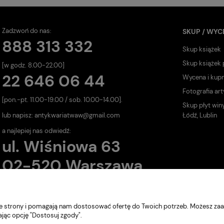
Zadzwoń do nas:
SKUP / WYC
888 313 332
Skup książek
Skup książek
[w godz. 8.00-22.00]
22 646 06 44
Wycena i kup
Fotografia art
[pon.-pt. 11.00-19.00 / sob. 10.00-14.00].
Skup płyt win
lub napisz:
antykwariatwaw@gmail.com
Łódź, Lublin
a najlepiej nas odwiedź:
ul. Wiśniowa 63
02-520 Warszawa
nie strony i pomagają nam dostosować ofertę do Twoich potrzeb. Możesz zaa
ając opcję "Dostosuj zgody".