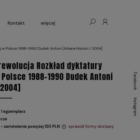
Kontakt
więcej
- Warszawa, Łódź, Lublin
w Polsce 1988-1990 Dudek Antoni [Arkana Historii / 2004]
ałej Księgarni 2024-2025
ewolucja Rozkład dyktatury
 Polsce 1988-1990 Dudek Antoni
Facebook
 2004]
Instagram
 1 egzemplarz
ocze
- zamówienie powyżej 150 PLN
sprawdź formy dostawy