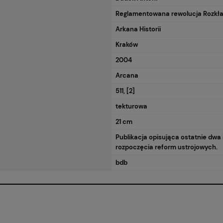
RA EWENTUALNYCH
Reglamentowana rewolucja Rozkła
OŚCI
Arkana Historii
Kraków
2004
Arcana
511, [2]
tekturowa
21 cm
Publikacja opisująca ostatnie dwa
rozpoczęcia reform ustrojowych.
bdb