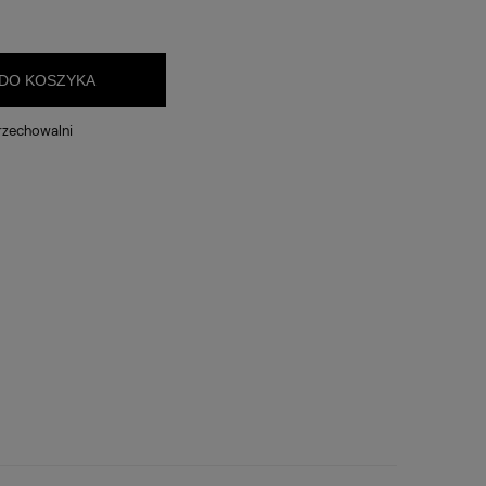
 zawiera ewentualnych kosztów
i
DO KOSZYKA
rzechowalni