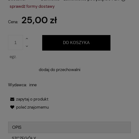
Cena nie zawiera ewentualnych kosztów płatności
sprawdź formy dostawy
25,00 zł
Cena:
DO KOSZYKA
egz.
dodaj do przechowalni
Wydawca:
inne
zapytaj o produkt
poleć znajomemu
OPIS
SZCZEGÓŁY