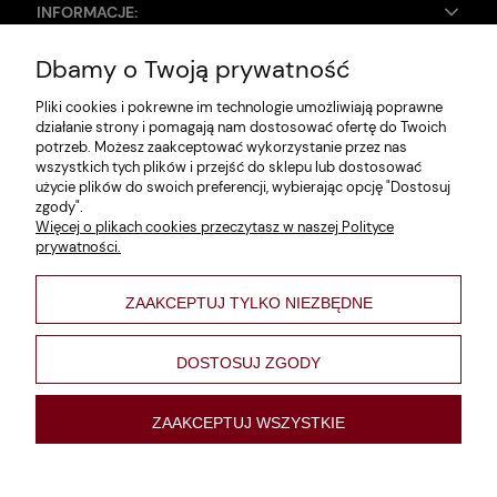
INFORMACJE:
Dbamy o Twoją prywatność
Zwroty i reklamacje
Pliki cookies i pokrewne im technologie umożliwiają poprawne
Dane firmy
działanie strony i pomagają nam dostosować ofertę do Twoich
potrzeb. Możesz zaakceptować wykorzystanie przez nas
Jak szukać?
wszystkich tych plików i przejść do sklepu lub dostosować
użycie plików do swoich preferencji, wybierając opcję "Dostosuj
Polityka prywatności
zgody".
Więcej o plikach cookies przeczytasz w naszej Polityce
Regulamin
prywatności.
Poltyka cookies
ZAAKCEPTUJ TYLKO NIEZBĘDNE
varsaviana
Formy płatności
DOSTOSUJ ZGODY
Nowości
ZAAKCEPTUJ WSZYSTKIE
pokaż pełną wersję strony