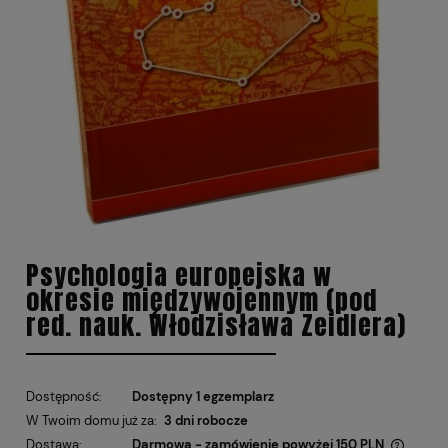
Psychologia europejska w
okresie międzywojennym (pod
red. nauk. Włodzisława Zeidlera)
Dostępność:
Dostępny 1 egzemplarz
W Twoim domu już za:
3 dni robocze
Dostawa:
Darmowa - zamówienie powyżej 150 PLN