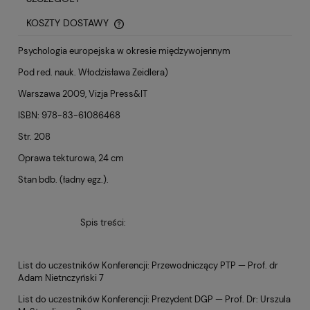
KOSZTY DOSTAWY
CENA NIE ZAWIERA EWENTUALNYCH KOSZTÓW PŁATNOŚCI
Psychologia europejska w okresie międzywojennym
Pod red. nauk. Włodzisława Zeidlera)
Warszawa 2009, Vizja Press&IT
ISBN: 978-83-61086468
Str. 208
Oprawa tekturowa, 24 cm
Stan bdb. (ładny egz.).
Spis treści:
List do uczestników Konferencji: Przewodniczący PTP — Prof. dr
Adam Nietnczyński 7
List do uczestników Konferencji: Prezydent DGP — Prof. Dr: Urszula