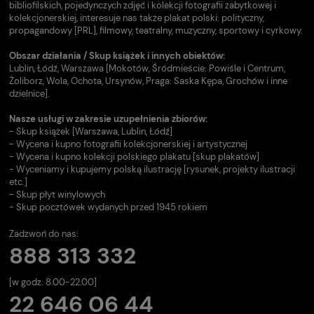
bibliofilskich, pojedynczych zdjęć i kolekcji fotografii zabytkowej i
kolekcjonerskiej, interesuje nas także plakat polski: polityczny,
propagandowy [PRL], filmowy, teatralny, muzyczny, sportowy i cyrkowy.
Obszar działania / Skup książek i innych obiektów:
Lublin, Łódź, Warszawa [Mokotów, Śródmieście: Powiśle i Centrum,
Żoliborz, Wola, Ochota, Ursynów, Praga: Saska Kępa, Grochów i inne
dzielnice].
Nasze usługi w zakresie uzupełnienia zbiorów:
- Skup książek [Warszawa, Lublin, Łódź]
- Wycena i kupno fotografii kolekcjonerskiej i artystycznej
- Wycena i kupno kolekcji polskiego plakatu [skup plakatów]
- Wyceniamy i kupujemy polską ilustrację [rysunek, projekty ilustracji
etc.]
- Skup płyt winylowych
- Skup pocztówek wydanych przed 1945 rokiem
Zadzwoń do nas:
888 313 332
[w godz. 8.00-22.00]
22 646 06 44