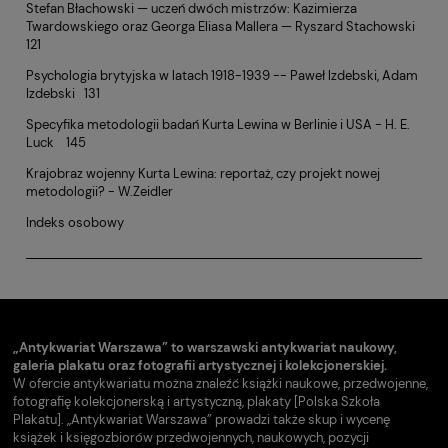
Stefan Błachowski — uczeń dwóch mistrzów: Kazimierza
Twardowskiego oraz Georga Eliasa Mallera — Ryszard Stachowski
121
Psychologia brytyjska w latach 1918-1939 -- Paweł lzdebski, Adam
Izdebski 131
Specyfika metodologii badań Kurta Lewina w Berlinie i USA - H. E.
Luck 145
Krajobraz wojenny Kurta Lewina: reportaż, czy projekt nowej
metodologii? - W.Zeidler
Indeks osobowy
„Antykwariat Warszawa” to warszawski antykwariat naukowy,
galeria plakatu oraz fotografii artystycznej i kolekcjonerskiej.
W ofercie antykwariatu można znaleźć książki naukowe, przedwojenne,
fotografię kolekcjonerską i artystyczną, plakaty [Polska Szkoła
Plakatu]. „Antykwariat Warszawa” prowadzi także skup i wycenę
książek i księgozbiorów przedwojennych, naukowych, pozycji