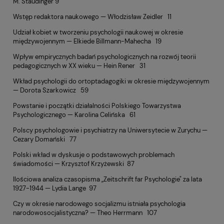
M. Staudinger 9
Wstęp redaktora naukowego — Włodzisław Zeidler 11
Udział kobiet w tworzeniu psychologii naukowej w okresie
międzywojennym — Elkiede Billmann-Mahecha 19
Wpływ empirycznych badań psychologicznych na rozwój teorii
pedagogicznych w XX wieku — Hein Rener 31
Wkład psychologii do ortoptadagogiki w okresie międzywojennym
— Dorota Szarkowicz 59
Powstanie i początki działaIności Polskiego Towarzystwa
Psychologicznego — Karolina Celińska 61
Polscy psychologowie i psychiatrzy na Uniwersytecie w Zurychu —
Cezary Domański 77
Polski wkład w dyskusje o podstawowych problemach
świadomości — Krzysztof Krzyżewski 87
Ilościowa analiza czasopisma „Zeitschrift far Psychologie" za lata
1927-1944 — Lydia Lange 97
Czy w okresie narodowego socjalizmu istniała psychologia
narodowosocjalistyczna? — Theo Herrmann 107