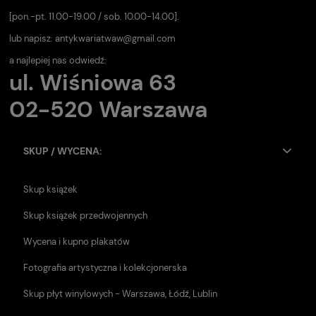
[pon.-pt. 11.00-19.00 / sob. 10.00-14.00].
lub napisz:
antykwariatwaw@gmail.com
a najlepiej nas odwiedź:
ul. Wiśniowa 63
02-520 Warszawa
SKUP / WYCENA:
Skup książek
Skup książek przedwojennych
Wycena i kupno plakatów
Fotografia artystyczna i kolekcjonerska
Skup płyt winylowych - Warszawa, Łódź, Lublin