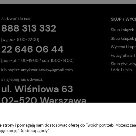
Zadzwoń do nas:
SKUP / WYC
888 313 332
Skup książek
Skup książek
[w godz. 8.00-22.00]
22 646 06 44
Wycena i kup
Fotografia art
[pon.-pt. 11.00-19.00 / sob. 10.00-14.00].
Skup płyt win
lub napisz:
antykwariatwaw@gmail.com
Łódź, Lublin
a najlepiej nas odwiedź:
ul. Wiśniowa 63
02-520 Warszawa
nie strony i pomagają nam dostosować ofertę do Twoich potrzeb. Możesz zaa
ając opcję "Dostosuj zgody".