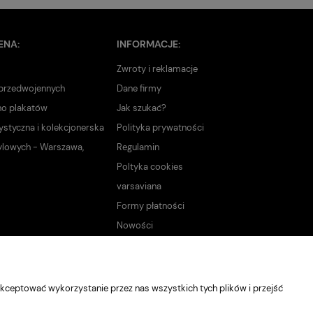
ENA:
INFORMACJE:
Zwroty i reklamacje
 przedwojennych
Dane firmy
no plakatów
Jak szukać?
ystyczna i kolekcjonerska
Polityka prywatności
ylowych - Warszawa,
Regulamin
Poltyka cookies
varsaviana
Formy płatności
Nowości
kceptować wykorzystanie przez nas wszystkich tych plików i przejść