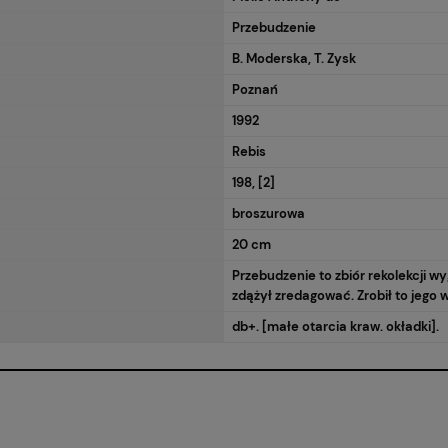
Przebudzenie
B. Moderska, T. Zysk
Poznań
1992
Rebis
198, [2]
broszurowa
20 cm
Przebudzenie to zbiór rekolekcji w
zdążył zredagować. Zrobił to jego 
db+. [małe otarcia kraw. okładki].