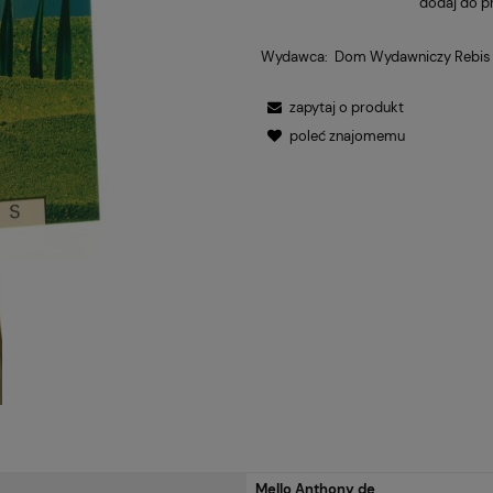
dodaj do p
Wydawca:
Dom Wydawniczy Rebis
zapytaj o produkt
poleć znajomemu
Mello Anthony de