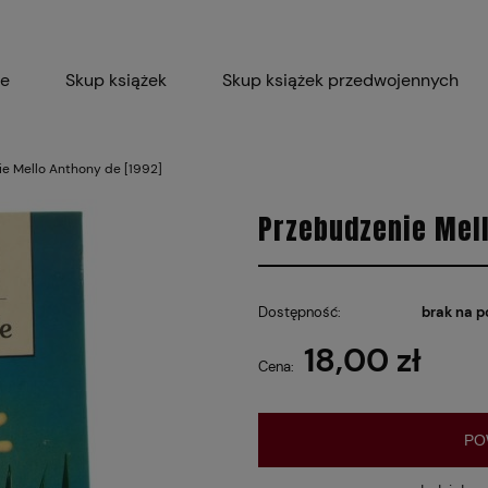
ie
Skup książek
Skup książek przedwojennych
Blog
Skup płyt winylowych 
e Mello Anthony de [1992]
Certyfikat dla M
Przebudzenie Mell
Dostępność:
brak na p
18,00 zł
Cena:
PO