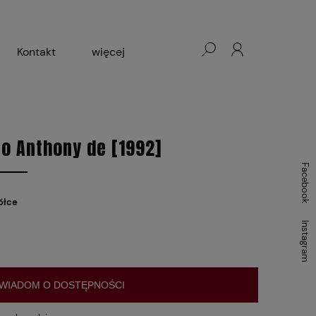
Kontakt
więcej
- Warszawa, Łódź, Lublin
ałej Księgarni 2024-2025
o Anthony de [1992]
Facebook
ółce
Instagram
WIADOM O DOSTĘPNOŚCI