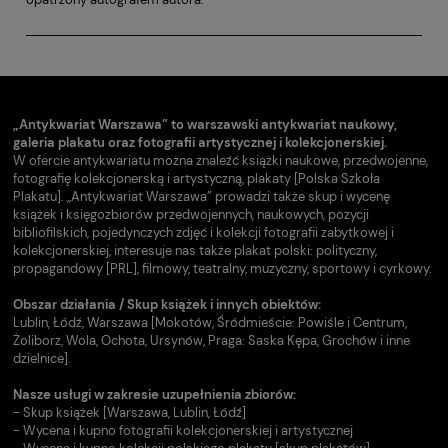
„Antykwariat Warszawa” to warszawski antykwariat naukowy,
galeria plakatu oraz fotografii artystycznej i kolekcjonerskiej.
W ofercie antykwariatu można znaleźć książki naukowe, przedwojenne,
fotografię kolekcjonerską i artystyczną, plakaty [Polska Szkoła
Plakatu]. „Antykwariat Warszawa” prowadzi także skup i wycenę
książek i księgozbiorów przedwojennych, naukowych, pozycji
bibliofilskich, pojedynczych zdjęć i kolekcji fotografii zabytkowej i
kolekcjonerskiej, interesuje nas także plakat polski: polityczny,
propagandowy [PRL], filmowy, teatralny, muzyczny, sportowy i cyrkowy.
Obszar działania / Skup książek i innych obiektów:
Lublin, Łódź, Warszawa [Mokotów, Śródmieście: Powiśle i Centrum,
Żoliborz, Wola, Ochota, Ursynów, Praga: Saska Kępa, Grochów i inne
dzielnice].
Nasze usługi w zakresie uzupełnienia zbiorów:
- Skup książek [Warszawa, Lublin, Łódź]
- Wycena i kupno fotografii kolekcjonerskiej i artystycznej