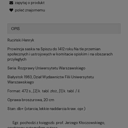
zapytaj o produkt
poleć znajomemu
OPIS
Ruciński Henryk
Prowincja saska na Spiszu do 1412 roku Na tle przemian
społecznych i ustrojowych w komitacie spiskim i na obszarach
przyległych
Seria: Rozprawy Uniwersytetu Warszawskiego
Białystok 1983, Dział Wydawnictw Filii Uniwersytetu
Warszawskiego
Format: 472 s., [2] k. tabl. złoż., [1] k. tabl. / il.
Oprawa broszurowa, 20 cm
Stan: db+ (otarcia, lekkie naddarcia kraw. opr.)
Egz. pochodzi z księgozb. prof. Jerzego Kłoczowskiego,
opatrzony autografem autora.