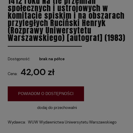
1412 roku Na tle przemian
społecznych i ustrojowych w
komitacie spiskim i na obszarach
przyległych Ruciński Henryk
(Rozprawy Uniwersytetu
Warszawskiego) [autograf] (1983)
Dostępność:
brak na półce
42,00 zł
Cena:
POWIADOM O DOSTĘPNOŚCI
dodaj do przechowalni
Wydawca:
WUW Wydawnictwa Uniwersytetu Warszawskiego