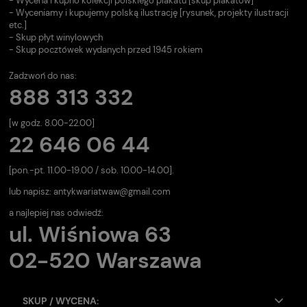
- Wycena i kupno kolekcji polskiego plakatu [skup plakatów]
- Wyceniamy i kupujemy polską ilustrację [rysunek, projekty ilustracji
etc.]
- Skup płyt winylowych
- Skup pocztówek wydanych przed 1945 rokiem
Zadzwoń do nas:
888 313 332
[w godz. 8.00-22.00]
22 646 06 44
[pon.-pt. 11.00-19.00 / sob. 10.00-14.00].
lub napisz:
antykwariatwaw@gmail.com
a najlepiej nas odwiedź:
ul. Wiśniowa 63
02-520 Warszawa
SKUP / WYCENA: