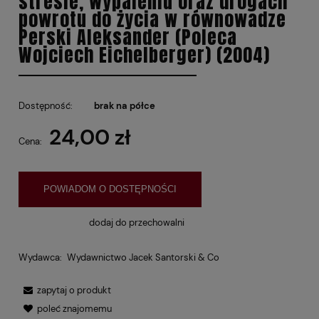
stresie, wypaleniu oraz drogach
powrotu do życia w równowadze
Perski Aleksander (Poleca
Wojciech Eichelberger) (2004)
Dostępność:
brak na półce
24,00 zł
Cena:
POWIADOM O DOSTĘPNOŚCI
dodaj do przechowalni
Wydawca:
Wydawnictwo Jacek Santorski & Co
zapytaj o produkt
poleć znajomemu