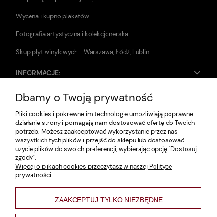
Wycena i kupno plakatów
Fotografia artystyczna i kolekcjonerska
Skup płyt winylowych - Warszawa, Łódź, Lublin
INFORMACJE:
Dbamy o Twoją prywatność
Zwroty i reklamacje
Pliki cookies i pokrewne im technologie umożliwiają poprawne
Dane firmy
działanie strony i pomagają nam dostosować ofertę do Twoich
potrzeb. Możesz zaakceptować wykorzystanie przez nas
Jak szukać?
wszystkich tych plików i przejść do sklepu lub dostosować
użycie plików do swoich preferencji, wybierając opcję "Dostosuj
Polityka prywatności
zgody".
Więcej o plikach cookies przeczytasz w naszej Polityce
Regulamin
prywatności.
Poltyka cookies
ZAAKCEPTUJ TYLKO NIEZBĘDNE
varsaviana