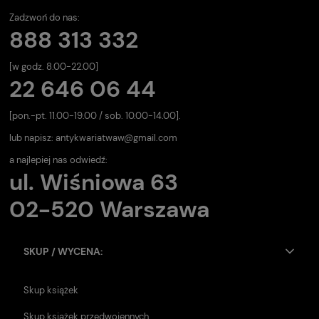
Zadzwoń do nas:
888 313 332
[w godz. 8.00-22.00]
22 646 06 44
[pon.-pt. 11.00-19.00 / sob. 10.00-14.00].
lub napisz:
antykwariatwaw@gmail.com
a najlepiej nas odwiedź:
ul. Wiśniowa 63
02-520 Warszawa
SKUP / WYCENA:
Skup książek
Skup książek przedwojennych