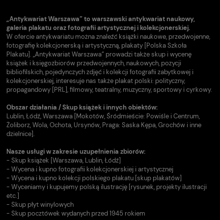
„Antykwariat Warszawa” to warszawski antykwariat naukowy,
galeria plakatu oraz fotografii artystycznej i kolekcjonerskiej.
W ofercie antykwariatu można znaleźć książki naukowe, przedwojenne,
fotografię kolekcjonerską i artystyczną, plakaty [Polska Szkoła
Plakatu]. „Antykwariat Warszawa” prowadzi także skup i wycenę
książek i księgozbiorów przedwojennych, naukowych, pozycji
bibliofilskich, pojedynczych zdjęć i kolekcji fotografii zabytkowej i
kolekcjonerskiej, interesuje nas także plakat polski: polityczny,
propagandowy [PRL], filmowy, teatralny, muzyczny, sportowy i cyrkowy.
Obszar działania / Skup książek i innych obiektów:
Lublin, Łódź, Warszawa [Mokotów, Śródmieście: Powiśle i Centrum,
Żoliborz, Wola, Ochota, Ursynów, Praga: Saska Kępa, Grochów i inne
dzielnice].
Nasze usługi w zakresie uzupełnienia zbiorów:
- Skup książek [Warszawa, Lublin, Łódź]
- Wycena i kupno fotografii kolekcjonerskiej i artystycznej
- Wycena i kupno kolekcji polskiego plakatu [skup plakatów]
- Wyceniamy i kupujemy polską ilustrację [rysunek, projekty ilustracji
etc.]
- Skup płyt winylowych
- Skup pocztówek wydanych przed 1945 rokiem