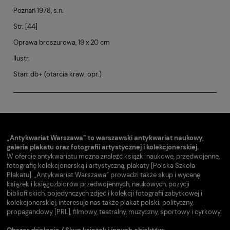
Poznań 1978, s.n.
Str. [44]
Oprawa broszurowa, 19 x 20 cm
Ilustr.
Stan: db+ (otarcia kraw. opr.)
„Antykwariat Warszawa” to warszawski antykwariat naukowy,
galeria plakatu oraz fotografii artystycznej i kolekcjonerskiej.
W ofercie antykwariatu można znaleźć książki naukowe, przedwojenne,
fotografię kolekcjonerską i artystyczną, plakaty [Polska Szkoła
Plakatu]. „Antykwariat Warszawa” prowadzi także skup i wycenę
książek i księgozbiorów przedwojennych, naukowych, pozycji
bibliofilskich, pojedynczych zdjęć i kolekcji fotografii zabytkowej i
kolekcjonerskiej, interesuje nas także plakat polski: polityczny,
propagandowy [PRL], filmowy, teatralny, muzyczny, sportowy i cyrkowy.