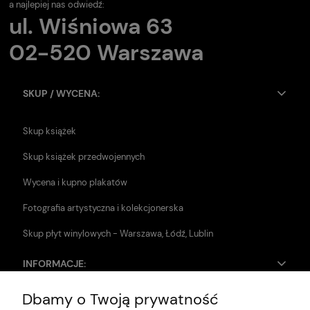
a najlepiej nas odwiedź:
ul. Wiśniowa 63
02-520 Warszawa
SKUP / WYCENA:
Skup książek
Skup książek przedwojennych
Wycena i kupno plakatów
Fotografia artystyczna i kolekcjonerska
Skup płyt winylowych - Warszawa, Łódź, Lublin
INFORMACJE:
Dbamy o Twoją prywatność
Zwroty i reklamacje