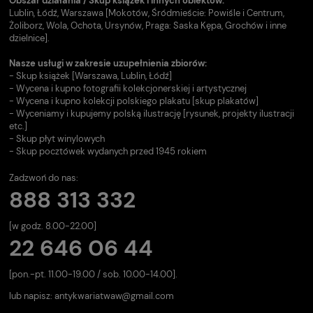
Obszar działania / Skup książek i innych obiektów:
Lublin, Łódź, Warszawa [Mokotów, Śródmieście: Powiśle i Centrum,
Żoliborz, Wola, Ochota, Ursynów, Praga: Saska Kępa, Grochów i inne
dzielnice].
Nasze usługi w zakresie uzupełnienia zbiorów:
- Skup książek [Warszawa, Lublin, Łódź]
- Wycena i kupno fotografii kolekcjonerskiej i artystycznej
- Wycena i kupno kolekcji polskiego plakatu [skup plakatów]
- Wyceniamy i kupujemy polską ilustrację [rysunek, projekty ilustracji
etc.]
- Skup płyt winylowych
- Skup pocztówek wydanych przed 1945 rokiem
Zadzwoń do nas:
888 313 332
[w godz. 8.00-22.00]
22 646 06 44
[pon.-pt. 11.00-19.00 / sob. 10.00-14.00].
lub napisz:
antykwariatwaw@gmail.com