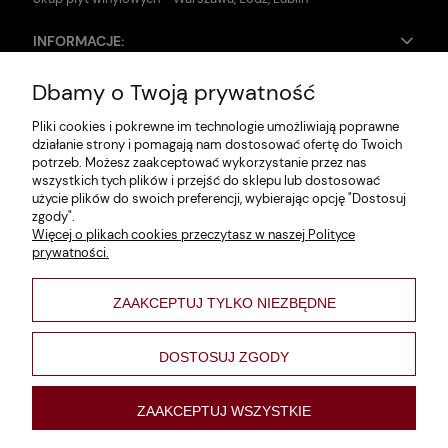
INFORMACJE:
Dbamy o Twoją prywatność
Zwroty i reklamacje
Pliki cookies i pokrewne im technologie umożliwiają poprawne
Dane firmy
działanie strony i pomagają nam dostosować ofertę do Twoich
potrzeb. Możesz zaakceptować wykorzystanie przez nas
Jak szukać?
wszystkich tych plików i przejść do sklepu lub dostosować
użycie plików do swoich preferencji, wybierając opcję "Dostosuj
Polityka prywatności
zgody".
Więcej o plikach cookies przeczytasz w naszej Polityce
Regulamin
prywatności.
Poltyka cookies
ZAAKCEPTUJ TYLKO NIEZBĘDNE
varsaviana
Formy płatności
DOSTOSUJ ZGODY
Nowości
ZAAKCEPTUJ WSZYSTKIE