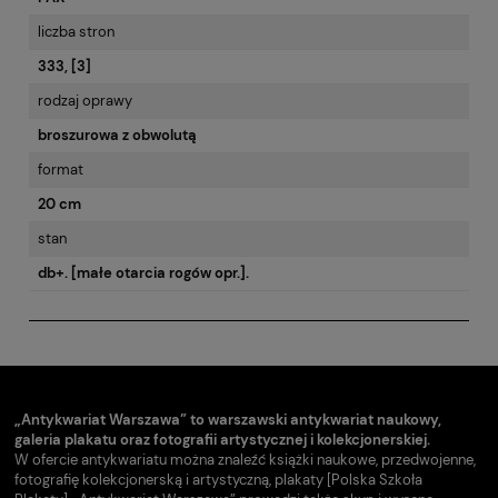
liczba stron
333, [3]
rodzaj oprawy
broszurowa z obwolutą
format
20 cm
stan
db+. [małe otarcia rogów opr.].
„Antykwariat Warszawa” to warszawski antykwariat naukowy,
galeria plakatu oraz fotografii artystycznej i kolekcjonerskiej.
W ofercie antykwariatu można znaleźć książki naukowe, przedwojenne,
fotografię kolekcjonerską i artystyczną, plakaty [Polska Szkoła