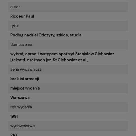
CENA NIE ZAWIERA EWENTUALNYCH KOSZTÓW PŁATNOŚCI
autor
Ricoeur Paul
tytuł
Podług nadziei Odczyty, szkice, studia
tłumaczenie
wybrał, oprac. i wstępem opatrzył Stanisław Cichowicz
[tekst tł. z różnych jęz. St Cichowicz et al.]
seria wydawnicza
brak informacji
miejsce wydania
Warszawa
rok wydania
1991
wydawnictwo
PAX