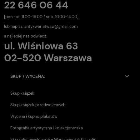
22 646 06 44
[pon.-pt. 11.00-19.00 / sob. 10.00-14.00].
lub napisz:
antykwariatwaw@gmail.com
a najlepiej nas odwiedź:
ul. Wiśniowa 63
02-520 Warszawa
SKUP / WYCENA:
Skup książek
Skup książek przedwojennych
Wycena i kupno plakatów
Fotografia artystyczna i kolekcjonerska
Skup płyt winylowych - Warszawa, Łódź, Lublin