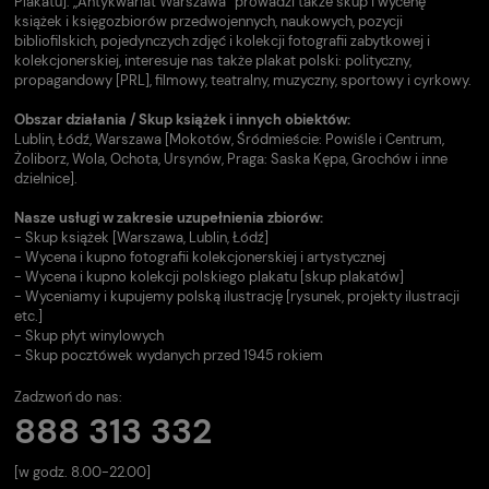
Plakatu]. „Antykwariat Warszawa” prowadzi także skup i wycenę
książek i księgozbiorów przedwojennych, naukowych, pozycji
bibliofilskich, pojedynczych zdjęć i kolekcji fotografii zabytkowej i
kolekcjonerskiej, interesuje nas także plakat polski: polityczny,
propagandowy [PRL], filmowy, teatralny, muzyczny, sportowy i cyrkowy.
Obszar działania / Skup książek i innych obiektów:
Lublin, Łódź, Warszawa [Mokotów, Śródmieście: Powiśle i Centrum,
Żoliborz, Wola, Ochota, Ursynów, Praga: Saska Kępa, Grochów i inne
dzielnice].
Nasze usługi w zakresie uzupełnienia zbiorów:
- Skup książek [Warszawa, Lublin, Łódź]
- Wycena i kupno fotografii kolekcjonerskiej i artystycznej
- Wycena i kupno kolekcji polskiego plakatu [skup plakatów]
- Wyceniamy i kupujemy polską ilustrację [rysunek, projekty ilustracji
etc.]
- Skup płyt winylowych
- Skup pocztówek wydanych przed 1945 rokiem
Zadzwoń do nas:
888 313 332
[w godz. 8.00-22.00]