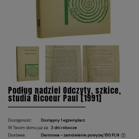
Podług nadziei Odczyty, szkice,
studia Ricoeur Paul [1991]
Dostępność:
Dostępny 1 egzemplarz
W Twoim domu już za:
3 dni robocze
Dostawa:
Darmowa - zamówienie powyżej 150 PLN