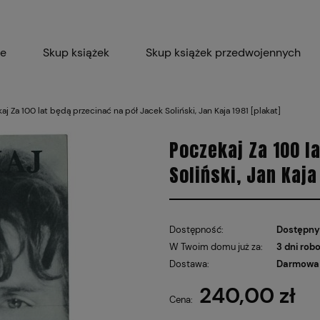
ie
Skup książek
Skup książek przedwojennych
Blog
Skup płyt winylowych 
aj Za 100 lat będą przecinać na pół Jacek Soliński, Jan Kaja 1981 [plakat]
Certyfikat dla M
Poczekaj Za 100 l
Soliński, Jan Kaja
Dostępność:
Dostępny
W Twoim domu już za:
3 dni rob
Dostawa:
Darmowa 
240,00 zł
Cena nie
Cena:
płatnośc