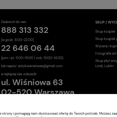
Zadzwoń do nas:
SKUP / WYC
888 313 332
Skup książek
Skup książek
[w godz. 8.00-22.00]
22 646 06 44
Wycena i kup
Fotografia art
[pon.-pt. 11.00-19.00 / sob. 10.00-14.00].
Skup płyt win
lub napisz:
antykwariatwaw@gmail.com
Łódź, Lublin
a najlepiej nas odwiedź:
ul. Wiśniowa 63
02-520 Warszawa
nie strony i pomagają nam dostosować ofertę do Twoich potrzeb. Możesz zaa