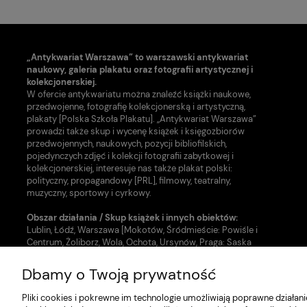
„Antykwariat Warszawa” to warszawski antykwariat
naukowy, galeria plakatu oraz fotografii artystycznej i
kolekcjonerskiej.
W ofercie antykwariatu można znaleźć książki naukowe,
przedwojenne, fotografię kolekcjonerską i artystyczną,
plakaty [Polska Szkoła Plakatu]. „Antykwariat Warszawa”
prowadzi także skup i wycenę książek i księgozbiorów
przedwojennych, naukowych, pozycji bibliofilskich,
pojedynczych zdjęć i kolekcji fotografii zabytkowej i
kolekcjonerskiej, interesuje nas także plakat polski:
polityczny, propagandowy [PRL], filmowy, teatralny,
muzyczny, sportowy i cyrkowy.
Obszar działania / Skup książek i innych obiektów:
Lublin, Łódź, Warszawa [Mokotów, Śródmieście: Powiśle i
Centrum, Żoliborz, Wola, Ochota, Ursynów, Praga: Saska
Kępa, Grochów i inne dzielnice].
Dbamy o Twoją prywatność
Nasze usługi w zakresie uzupełnienia zbiorów:
- Skup książek [Warszawa, Lublin, Łódź]
Pliki cookies i pokrewne im technologie umożliwiają poprawne działa
- Wycena i kupno fotografii kolekcjonerskiej i artystycznej