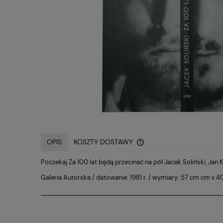
OPIS
KOSZTY DOSTAWY
Poczekaj Za 100 lat będą przecinać na pół Jacek Soliński, Jan K
CENA NIE ZAWIERA EWE
Galeria Autorska / datowanie: 1981 r. / wymiary: 57 cm cm x 40
KOSZTÓW PŁATNOŚCI