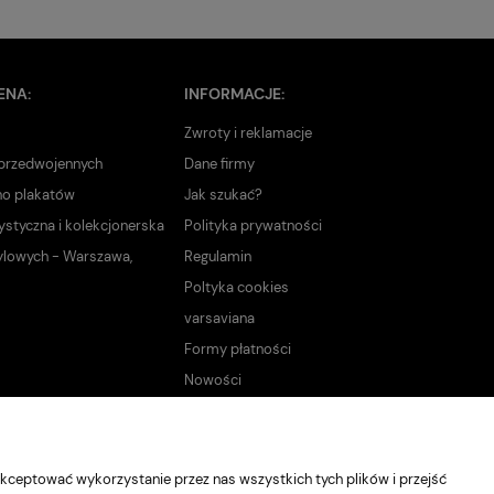
ENA:
INFORMACJE:
Zwroty i reklamacje
 przedwojennych
Dane firmy
no plakatów
Jak szukać?
ystyczna i kolekcjonerska
Polityka prywatności
ylowych - Warszawa,
Regulamin
Poltyka cookies
varsaviana
Formy płatności
Nowości
kceptować wykorzystanie przez nas wszystkich tych plików i przejść