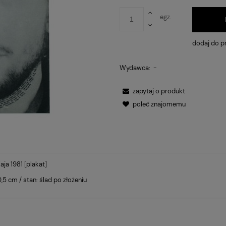
egz.
dodaj do p
Wydawca:
-
zapytaj o produkt
poleć znajomemu
aja 1981 [plakat]
NTUALNYCH
,5 cm / stan: ślad po złożeniu