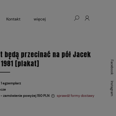
Kontakt
więcej
- Warszawa, Łódź, Lublin
ałej Księgarni 2024-2025
at będą przecinać na pół Jacek
 1981 [plakat]
Facebook
Instagram
 1 egzemplarz
ocze
- zamówienie powyżej 150 PLN
sprawdź formy dostawy
 zawiera ewentualnych kosztów
i