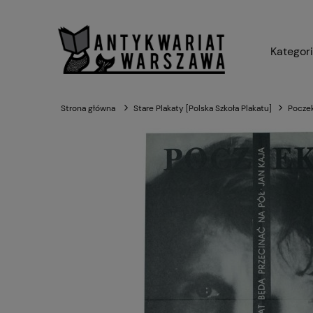
Kategor
Strona główna
Stare Plakaty [Polska Szkoła Plakatu]
Poczek