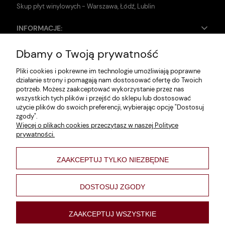
Skup płyt winylowych - Warszawa, Łódź, Lublin
INFORMACJE:
Dbamy o Twoją prywatność
Zwroty i reklamacje
Pliki cookies i pokrewne im technologie umożliwiają poprawne
Dane firmy
działanie strony i pomagają nam dostosować ofertę do Twoich
potrzeb. Możesz zaakceptować wykorzystanie przez nas
Jak szukać?
wszystkich tych plików i przejść do sklepu lub dostosować
użycie plików do swoich preferencji, wybierając opcję "Dostosuj
Polityka prywatności
zgody".
Więcej o plikach cookies przeczytasz w naszej Polityce
Regulamin
prywatności.
Poltyka cookies
ZAAKCEPTUJ TYLKO NIEZBĘDNE
varsaviana
Formy płatności
DOSTOSUJ ZGODY
Nowości
ZAAKCEPTUJ WSZYSTKIE