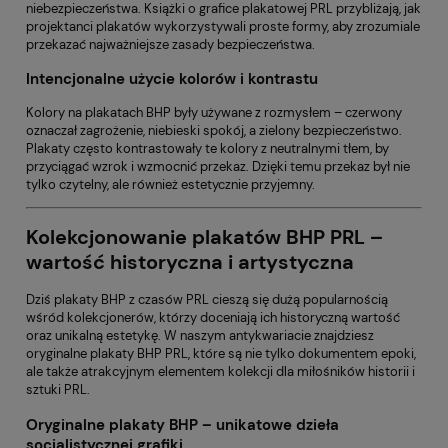
niebezpieczeństwa. Książki o grafice plakatowej PRL przybliżają, jak
projektanci plakatów wykorzystywali proste formy, aby zrozumiale
przekazać najważniejsze zasady bezpieczeństwa.
Intencjonalne użycie kolorów i kontrastu
Kolory na plakatach BHP były używane z rozmysłem – czerwony
oznaczał zagrożenie, niebieski spokój, a zielony bezpieczeństwo.
Plakaty często kontrastowały te kolory z neutralnymi tłem, by
przyciągać wzrok i wzmocnić przekaz. Dzięki temu przekaz był nie
tylko czytelny, ale również estetycznie przyjemny.
Kolekcjonowanie plakatów BHP PRL –
wartość historyczna i artystyczna
Dziś plakaty BHP z czasów PRL cieszą się dużą popularnością
wśród kolekcjonerów, którzy doceniają ich historyczną wartość
oraz unikalną estetykę. W naszym antykwariacie znajdziesz
oryginalne plakaty BHP PRL, które są nie tylko dokumentem epoki,
ale także atrakcyjnym elementem kolekcji dla miłośników historii i
sztuki PRL.
Oryginalne plakaty BHP – unikatowe dzieła
socjalistycznej grafiki