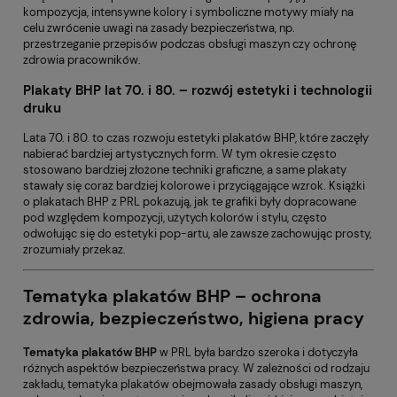
kompozycja, intensywne kolory i symboliczne motywy miały na
celu zwrócenie uwagi na zasady bezpieczeństwa, np.
przestrzeganie przepisów podczas obsługi maszyn czy ochronę
zdrowia pracowników.
Plakaty BHP lat 70. i 80. – rozwój estetyki i technologii
druku
Lata 70. i 80. to czas rozwoju estetyki plakatów BHP, które zaczęły
nabierać bardziej artystycznych form. W tym okresie często
stosowano bardziej złożone techniki graficzne, a same plakaty
stawały się coraz bardziej kolorowe i przyciągające wzrok. Książki
o plakatach BHP z PRL pokazują, jak te grafiki były dopracowane
pod względem kompozycji, użytych kolorów i stylu, często
odwołując się do estetyki pop-artu, ale zawsze zachowując prosty,
zrozumiały przekaz.
Tematyka plakatów BHP – ochrona
zdrowia, bezpieczeństwo, higiena pracy
Tematyka plakatów BHP
w PRL była bardzo szeroka i dotyczyła
różnych aspektów bezpieczeństwa pracy. W zależności od rodzaju
zakładu, tematyka plakatów obejmowała zasady obsługi maszyn,