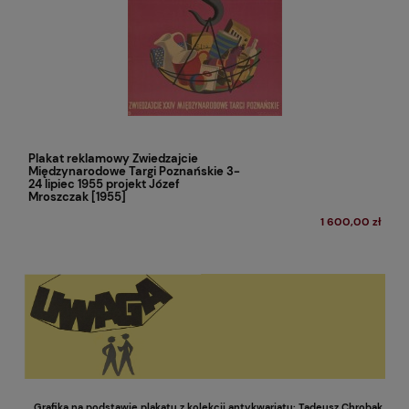
Plakat reklamowy Zwiedzajcie
Międzynarodowe Targi Poznańskie 3-
24 lipiec 1955 projekt Józef
Mroszczak [1955]
1 600,00 zł
Grafika na podstawie plakatu z kolekcji antykwariatu: Tadeusz Chrobak,