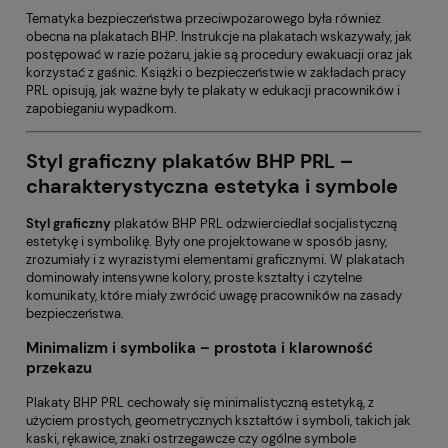
Tematyka bezpieczeństwa przeciwpożarowego była również
obecna na plakatach BHP. Instrukcje na plakatach wskazywały, jak
postępować w razie pożaru, jakie są procedury ewakuacji oraz jak
korzystać z gaśnic. Książki o bezpieczeństwie w zakładach pracy
PRL opisują, jak ważne były te plakaty w edukacji pracowników i
zapobieganiu wypadkom.
Styl graficzny plakatów BHP PRL –
charakterystyczna estetyka i symbole
Styl graficzny
plakatów BHP PRL odzwierciedlał socjalistyczną
estetykę i symbolikę. Były one projektowane w sposób jasny,
zrozumiały i z wyrazistymi elementami graficznymi. W plakatach
dominowały intensywne kolory, proste kształty i czytelne
komunikaty, które miały zwrócić uwagę pracowników na zasady
bezpieczeństwa.
Minimalizm i symbolika – prostota i klarowność
przekazu
Plakaty BHP PRL cechowały się minimalistyczną estetyką, z
użyciem prostych, geometrycznych kształtów i symboli, takich jak
kaski, rękawice, znaki ostrzegawcze czy ogólne symbole