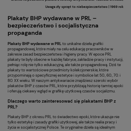
Uwaga zły sprzęt to niebezpieczeństwo | 1969 rok
Plakaty BHP wydawane w PRL –
bezpieczeństwo i socjalistyczna
propaganda
Plakaty BHP wydawane w PRL
to unikalne dzieła grafiki
propagandowej, które miały na celu edukację pracowników w
zakresie zasad bezpieczeństwa i higieny pracy. W epoce PRL
plakaty te były obecne w każdej fabryce, zakładzie pracy i instytucji,
pełniąc rolę nie tylko edukacyjną, ale także propagandową. Dziś te
plakaty to wartościowe przedmioty kolekcjonerskie, które
przypominają o specyficznej estetyce i symbolice lat 50., 60., 70. i
80. XX wieku. W naszym antykwariacie znajdziesz szeroki wybór
plakatów BHP z czasów PRL, które przybliżają historię tamtej epoki
i oferują ciekawy wgląd w grafikę użytkową czasów socjalizmu.
Dlaczego warto zainteresować się plakatami BHP z
PRL?
Plakaty BHP z okresu PRL to świadectwo epoki, które ukazuje nie
tylko estetykę i zasady grafiki użytkowej, ale także realia pracy i
życia w socjalistycznej Polsce. Te oryginalne dzieła są idealnym