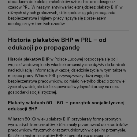
dodatkiem do kolekcji miłośników sztuki, historii i designu z
czasów PRL. W naszym antykwariacie znajdziesz plakaty BHP w
różnych stylach graficznych, które pokazują, jak propaganda
bezpieczeństwa i higieny pracy łączyła się z przekazem
ideologicznym tamtych czasów.
Historia plakatów BHP w PRL – od
edukacji po propagandę
Historia plakatów BHP
w Polsce Ludowej rozpoczęła się po II
wojnie światowej, kiedy władze komunistyczne dążyły do kontroli
nad edukacją i informacją w każdej dziedzinie życia, w tym także w
miejscu pracy. Władze PRL przywiązywały dużą wagę do
bezpieczeństwa pracowników, co miało nie tylko dbać o zdrowie i
życie obywateli, ale także zapewniać wydajność pracy na rzecz
gospodarki socjalistycznej.
Plakaty w latach 50. i 60. – początek socjalistycznej
edukacji BHP
W latach 50. XX wieku plakaty BHP przybierały formę prostych,
wyrazistych komunikatów, które miały przemawiać do robotników,
pracowników fizycznych oraz zatrudnionych w ciężkim przemyśle.
Książki o historii plakatów BHP z tego okresu opisują, jak