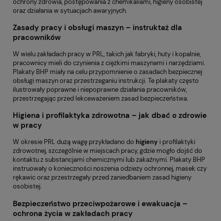
ochrony zdrowia, postępowania z chemikaliami, higieny osobistej
oraz działania w sytuacjach awaryjnych.
Zasady pracy i obsługi maszyn – instruktaż dla
pracowników
W wielu zakładach pracy w PRL, takich jak fabryki, huty i kopalnie,
pracownicy mieli do czynienia z ciężkimi maszynami i narzędziami.
Plakaty BHP miały na celu przypomnienie o zasadach bezpiecznej
obsługi maszyn oraz przestrzeganiu instrukcji. Te plakaty często
ilustrowały poprawne i niepoprawne działania pracowników,
przestrzegając przed lekceważeniem zasad bezpieczeństwa.
Higiena i profilaktyka zdrowotna – jak dbać o zdrowie
w pracy
W okresie PRL dużą wagę przykładano do
higieny
i profilaktyki
zdrowotnej, szczególnie w miejscach pracy, gdzie mogło dojść do
kontaktu z substancjami chemicznymi lub zakaźnymi. Plakaty BHP
instruowały o konieczności noszenia odzieży ochronnej, masek czy
rękawic oraz przestrzegały przed zaniedbaniem zasad higieny
osobistej.
Bezpieczeństwo przeciwpożarowe i ewakuacja –
ochrona życia w zakładach pracy