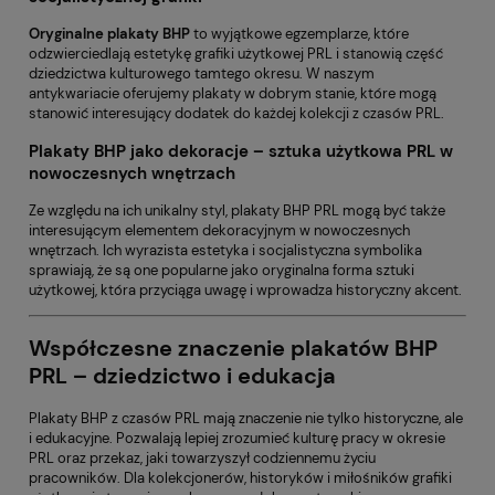
Oryginalne plakaty BHP
to wyjątkowe egzemplarze, które
odzwierciedlają estetykę grafiki użytkowej PRL i stanowią część
dziedzictwa kulturowego tamtego okresu. W naszym
antykwariacie oferujemy plakaty w dobrym stanie, które mogą
stanowić interesujący dodatek do każdej kolekcji z czasów PRL.
Plakaty BHP jako dekoracje – sztuka użytkowa PRL w
nowoczesnych wnętrzach
Ze względu na ich unikalny styl, plakaty BHP PRL mogą być także
interesującym elementem dekoracyjnym w nowoczesnych
wnętrzach. Ich wyrazista estetyka i socjalistyczna symbolika
sprawiają, że są one popularne jako oryginalna forma sztuki
użytkowej, która przyciąga uwagę i wprowadza historyczny akcent.
Współczesne znaczenie plakatów BHP
PRL – dziedzictwo i edukacja
Plakaty BHP z czasów PRL mają znaczenie nie tylko historyczne, ale
i edukacyjne. Pozwalają lepiej zrozumieć kulturę pracy w okresie
PRL oraz przekaz, jaki towarzyszył codziennemu życiu
pracowników. Dla kolekcjonerów, historyków i miłośników grafiki