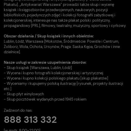
Plakatu]. „Antykwariat Warszawa” prowadzi także skup i wycenę
książek i księgozbiorów przedwojennych, naukowych, pozycji
bibliofilskich, pojedynczych zdjęć i kolekcji fotografii zabytkowej i
kolekcjonerskiej, interesuje nas także plakat polski: polityczny,
propagandowy [PRL], filmowy, teatralny, muzyczny, sportowy i cyrkowy.
Obszar działania / Skup książek i innych obiektów:
Lublin, Łódź, Warszawa [Mokotów, Śródmieście: Powiśle i Centrum,
Żoliborz, Wola, Ochota, Ursynów, Praga: Saska Kępa, Grochów i inne
dzielnice].
Nasze usługi w zakresie uzupełnienia zbiorów:
- Skup książek [Warszawa, Lublin, Łódź]
- Wycena i kupno fotografii kolekcjonerskiej i artystycznej
- Wycena i kupno kolekcji polskiego plakatu [skup plakatów]
- Wyceniamy i kupujemy polską ilustrację [rysunek, projekty ilustracji
etc.]
- Skup płyt winylowych
- Skup pocztówek wydanych przed 1945 rokiem
Zadzwoń do nas:
888 313 332
[w godz. 8.00-22.00]