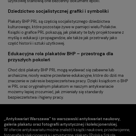
użytkowej stanowią one bezcenny dokument epoki.
Dziedzictwo socjalistycznej grafiki i symboliki
Plakaty BHP PRL są częścią socjalistycznego dziedzictwa
kulturowego, które pozostaje żywe w pamięci wielu Polaków.
Książki o grafice PRL pokazują, jak plakaty te były projektowane z
myślą o edukacji i propagandzie, ale także jak przetrwały jako
część historii i sztuki użytkowej.
Edukacyjna rola plakatów BHP – przestroga dla
przyszłych pokoleń
Choć dziś plakaty BHP PRL mogą wydawać się zabawne lub
archaiczne, niosły ważne przesłanie edukacyjne, które do dziś ma
znaczenie w zakresie bezpieczeństwa pracy. Dzięki książkom o BHP
w PRL oraz oryginalnym plakatom w naszym antykwariacie
możemy lepiej zrozumieć, jak zmieniały się standardy
bezpieczeństwa i higieny pracy.
„Antykwariat Warszawa” to warszawski antykwariat naukowy,
galeria plakatu oraz fotografii artystycznej i kolekcjonerskiej.
W ofercie antykwariatu można znaleźć książki naukowe, przedwojenne,
fotografię kolekcjonerską i artystyczną, plakaty [Polska Szkoła