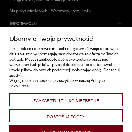
Fotografia artystyczna i kolekcjonerska
Skup płyt winylowych - Warszawa, Łódź, Lublin
INFORMACJE:
Dbamy o Twoją prywatność
Zwroty i reklamacje
Pliki cookies i pokrewne im technologie umożliwiają poprawne
Dane firmy
działanie strony i pomagają nam dostosować ofertę do Twoich
potrzeb. Możesz zaakceptować wykorzystanie przez nas
Jak szukać?
wszystkich tych plików i przejść do sklepu lub dostosować
użycie plików do swoich preferencji, wybierając opcję "Dostosuj
Polityka prywatności
zgody".
Więcej o plikach cookies przeczytasz w naszej Polityce
Regulamin
prywatności.
Poltyka cookies
ZAAKCEPTUJ TYLKO NIEZBĘDNE
varsaviana
Formy płatności
DOSTOSUJ ZGODY
Nowości