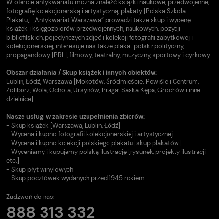
W ofercie antykwariatu można znaleźć książki naukowe, przedwojenne,
fotografię kolekcjonerską i artystyczną, plakaty [Polska Szkoła
Plakatu]. „Antykwariat Warszawa” prowadzi także skup i wycenę
książek i księgozbiorów przedwojennych, naukowych, pozycji
bibliofilskich, pojedynczych zdjęć i kolekcji fotografii zabytkowej i
kolekcjonerskiej, interesuje nas także plakat polski: polityczny,
propagandowy [PRL], filmowy, teatralny, muzyczny, sportowy i cyrkowy.
Obszar działania / Skup książek i innych obiektów:
Lublin, Łódź, Warszawa [Mokotów, Śródmieście: Powiśle i Centrum,
Żoliborz, Wola, Ochota, Ursynów, Praga: Saska Kępa, Grochów i inne
dzielnice].
Nasze usługi w zakresie uzupełnienia zbiorów:
- Skup książek [Warszawa, Lublin, Łódź]
- Wycena i kupno fotografii kolekcjonerskiej i artystycznej
- Wycena i kupno kolekcji polskiego plakatu [skup plakatów]
- Wyceniamy i kupujemy polską ilustrację [rysunek, projekty ilustracji
etc.]
- Skup płyt winylowych
- Skup pocztówek wydanych przed 1945 rokiem
Zadzwoń do nas:
888 313 332