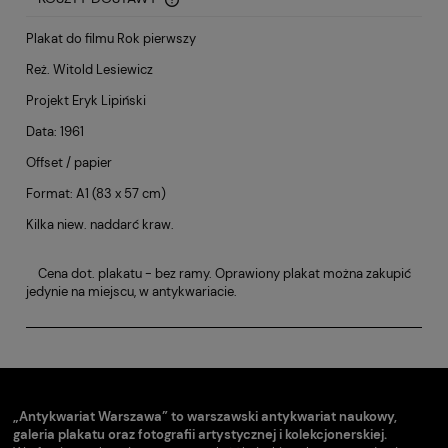
CENA NIE ZAWIERA EWENTUALNYCH KOSZTÓW PŁATNOŚCI
Plakat do filmu Rok pierwszy
Reż. Witold Lesiewicz
Projekt Eryk Lipiński
Data: 1961
Offset / papier
Format: A1 (83 x 57 cm)
Kilka niew. naddarć kraw.
Cena dot. plakatu - bez ramy. Oprawiony plakat można zakupić
jedynie na miejscu, w antykwariacie.
„Antykwariat Warszawa” to warszawski antykwariat naukowy,
galeria plakatu oraz fotografii artystycznej i kolekcjonerskiej.