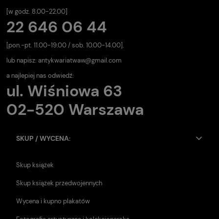
[w godz. 8.00-22.00]
22 646 06 44
[pon.-pt. 11.00-19.00 / sob. 10.00-14.00].
lub napisz:
antykwariatwaw@gmail.com
a najlepiej nas odwiedź:
ul. Wiśniowa 63
02-520 Warszawa
SKUP / WYCENA:
Skup książek
Skup książek przedwojennych
Wycena i kupno plakatów