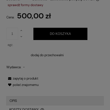
Cena nie zawiera ewentualnych kosztów płatności
sprawdź formy dostawy
500,00 zł
Cena:
DO KOSZYKA
egz.
dodaj do przechowalni
Wydawca:
-
zapytaj o produkt
poleć znajomemu
OPIS
KOSZTY DOSTAWY