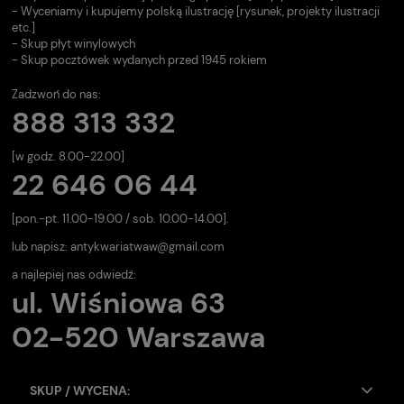
- Wyceniamy i kupujemy polską ilustrację [rysunek, projekty ilustracji
etc.]
- Skup płyt winylowych
- Skup pocztówek wydanych przed 1945 rokiem
Zadzwoń do nas:
888 313 332
[w godz. 8.00-22.00]
22 646 06 44
[pon.-pt. 11.00-19.00 / sob. 10.00-14.00].
lub napisz:
antykwariatwaw@gmail.com
a najlepiej nas odwiedź:
ul. Wiśniowa 63
02-520 Warszawa
SKUP / WYCENA: