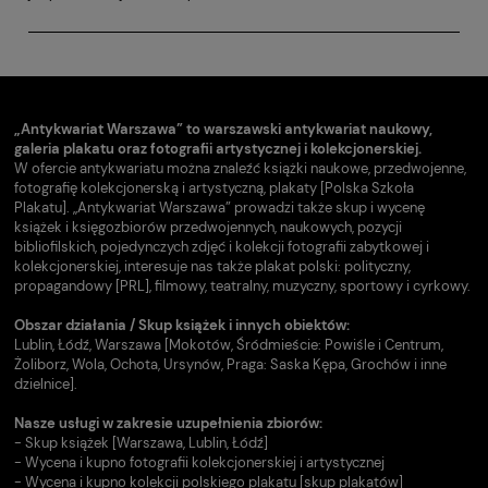
„Antykwariat Warszawa” to warszawski antykwariat naukowy,
galeria plakatu oraz fotografii artystycznej i kolekcjonerskiej.
W ofercie antykwariatu można znaleźć książki naukowe, przedwojenne,
fotografię kolekcjonerską i artystyczną, plakaty [Polska Szkoła
Plakatu]. „Antykwariat Warszawa” prowadzi także skup i wycenę
książek i księgozbiorów przedwojennych, naukowych, pozycji
bibliofilskich, pojedynczych zdjęć i kolekcji fotografii zabytkowej i
kolekcjonerskiej, interesuje nas także plakat polski: polityczny,
propagandowy [PRL], filmowy, teatralny, muzyczny, sportowy i cyrkowy.
Obszar działania / Skup książek i innych obiektów:
Lublin, Łódź, Warszawa [Mokotów, Śródmieście: Powiśle i Centrum,
Żoliborz, Wola, Ochota, Ursynów, Praga: Saska Kępa, Grochów i inne
dzielnice].
Nasze usługi w zakresie uzupełnienia zbiorów:
- Skup książek [Warszawa, Lublin, Łódź]
- Wycena i kupno fotografii kolekcjonerskiej i artystycznej
- Wycena i kupno kolekcji polskiego plakatu [skup plakatów]