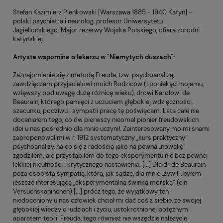
Stefan Kazimierz Pieńkowski [Warszawa 1885 - 1940 Katyń] –
polski psychiatra i neurolog, profesor Uniwersytetu
Jagiellońskiego. Major rezerwy Wojska Polskiego, ofiara zbrodni
katyńskiej.
Artysta wspomina o lekarzu w "Niemytych duszach":
Zaznajomienie się z metodą Freuda, tzw. psychoanalizą,
zawdzięczam przyjacielowi moich Rodziców (i poniekąd mojemu,
wziąwszy pod uwagę dużą różnicę wieku), drowi Karolowi de
Beaurain, którego pamięci z uczuciem głębokiej wdzięczności,
szacunku, podziwu i sympatii pracę tę poświęcam. Lata całe nie
doceniałem tego, co ów pierwszy nieomal pionier freudowskich
idei u nas pośrednio dla mnie uczynił. Zainteresowany moimi snami
zaproponował mi w r. 1912 systematyczny „kurs praktyczny”
psychoanalizy, na co się z radością jako na pewną „nowalię”
zgodziłem; ale przystąpiłem do tego eksperymentu nie bez pewnej
lekkiej nieufności i krytycznego nastawienia. [...] Dla dr de Beaurain
poza osobistą sympatią, którą, jak sądzę, dla mnie „żywił”, byłem
jeszcze interesującą „eksperymentalną świnką morską” (ein
Versuchskaninchen) [...] prócz tego, że wyjątkowy ten i
niedoceniony u nas człowiek chciał mi dać coś z siebie, ze swojej
głębokiej wiedzy o ludziach i życiu, ustokrotnionej potężnym
aparatem teorii Freuda, tego również nie wszędzie należycie