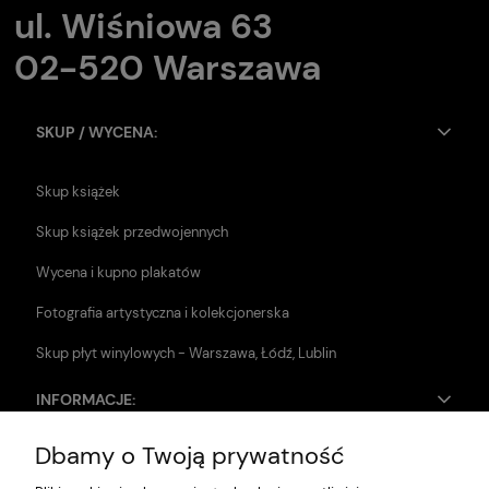
ul. Wiśniowa 63
02-520 Warszawa
SKUP / WYCENA:
Skup książek
Skup książek przedwojennych
Wycena i kupno plakatów
Fotografia artystyczna i kolekcjonerska
Skup płyt winylowych - Warszawa, Łódź, Lublin
INFORMACJE:
Dbamy o Twoją prywatność
Zwroty i reklamacje