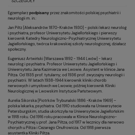
SZCZEGÓŁY
Egzemplarz
podpisany
przez znakomitości polskiej psychiatrii i
neurologii m. in.:
Jan Piltz [Aleksandrów 1870-Kraków 1930] - polski lekarz neurolog
i psychiatra, profesor Uniwersytetu Jagiellońskiego i pierwszy
kierownik Katedry Neurologiczno-Psychiatrycznej Uniwersytetu
Jagiellońskiego, twórca krakowskiej szkoły neurologicznej, działacz
społeczny.
Eugeniusz Artwiński [Warszawa 1892 - 1944 Lwów] - lekarz
neurolog i psychiatra. Profesor Uniwersytetu Jagiellońskiego i
Uniwersytetu Jana Kazimierza we Lwowie. Asystent w klinice Jana
Piltza. Od 1935 prof. tytularny; od 1936 prof. zwyczajny neurologii i
psychiatrii. W latach 1938-1944 kierownik kliniki chorób
nerwowych i umysłowch we Lwowie; później kierownik Kliniki
Neurologicznej w Lwowskim Instytucie Państwowym.
Aurelia Sikorska [Piotrków Trybunalski 1886 -Kraków 1969] –
polska lekarka, psychiatra. Od 1910 studiowała na Uniwersytecie
Petersburgskim, studia ukończyła na Uniwersytecie Jagiellońskim
w 1918 roku. Od 1916 roku pracowała w Klinice Neurologiczno-
Psychiatrycznej u prof. Jana Piltza, od 1917 w lecznicy dla nerwowo
chorych u Piltza i Cezarego Onufrowicza. Od 1918 pierwsza
asystentka Kliniki Piltza.