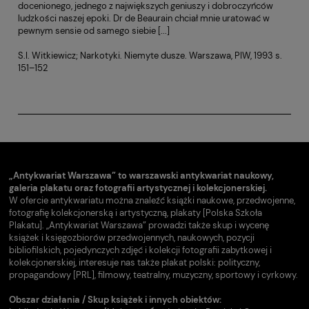
docenionego, jednego z największych geniuszy i dobroczyńców
ludzkości naszej epoki. Dr de Beaurain chciał mnie uratować w
pewnym sensie od samego siebie [...]
S.I. Witkiewicz; Narkotyki. Niemyte dusze. Warszawa, PIW, 1993 s.
151–152
„Antykwariat Warszawa” to warszawski antykwariat naukowy,
galeria plakatu oraz fotografii artystycznej i kolekcjonerskiej.
W ofercie antykwariatu można znaleźć książki naukowe, przedwojenne,
fotografię kolekcjonerską i artystyczną, plakaty [Polska Szkoła
Plakatu]. „Antykwariat Warszawa” prowadzi także skup i wycenę
książek i księgozbiorów przedwojennych, naukowych, pozycji
bibliofilskich, pojedynczych zdjęć i kolekcji fotografii zabytkowej i
kolekcjonerskiej, interesuje nas także plakat polski: polityczny,
propagandowy [PRL], filmowy, teatralny, muzyczny, sportowy i cyrkowy.
Obszar działania / Skup książek i innych obiektów: