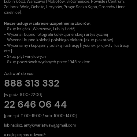
Lublin, Łódź, Warszawa [Mokotów, Śródmieście: Powiśle i Centrum,
Żoliborz, Wola, Ochota, Ursynów, Praga: Saska Kępa, Grochów i inne
dzielnice].
Nasze usługi w zakresie uzupełnienia zbiorów:
- Skup książek [Warszawa, Lublin, Łódź]
- Wycena i kupno fotografii kolekcjonerskiej i artystycznej
- Wycena i kupno kolekcji polskiego plakatu [skup plakatów]
- Wyceniamy i kupujemy polską ilustrację [rysunek, projekty ilustracji
etc.]
- Skup płyt winylowych
- Skup pocztówek wydanych przed 1945 rokiem
Zadzwoń do nas:
888 313 332
[w godz. 8.00-22.00]
22 646 06 44
[pon.-pt. 11.00-19.00 / sob. 10.00-14.00].
lub napisz:
antykwariatwaw@gmail.com
a najlepiej nas odwiedź: