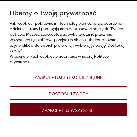
Dbamy o Twoją prywatność
Zwroty i reklamacje
Pliki cookies i pokrewne im technologie umożliwiają poprawne
Dane firmy
działanie strony i pomagają nam dostosować ofertę do Twoich
potrzeb. Możesz zaakceptować wykorzystanie przez nas
Jak szukać?
wszystkich tych plików i przejść do sklepu lub dostosować
użycie plików do swoich preferencji, wybierając opcję "Dostosuj
Polityka prywatności
zgody".
Więcej o plikach cookies przeczytasz w naszej Polityce
Regulamin
prywatności.
Poltyka cookies
ZAAKCEPTUJ TYLKO NIEZBĘDNE
varsaviana
Formy płatności
DOSTOSUJ ZGODY
Nowości
ZAAKCEPTUJ WSZYSTKIE
pokaż pełną wersję strony