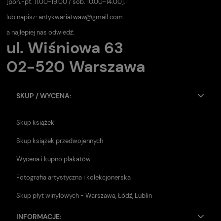
[pon.-pt. 11.00-19.00 / sob. 10.00-14.00].
lub napisz:
antykwariatwaw@gmail.com
a najlepiej nas odwiedź:
ul. Wiśniowa 63
02-520 Warszawa
SKUP / WYCENA:
Skup książek
Skup książek przedwojennych
Wycena i kupno plakatów
Fotografia artystyczna i kolekcjonerska
Skup płyt winylowych - Warszawa, Łódź, Lublin
INFORMACJE: