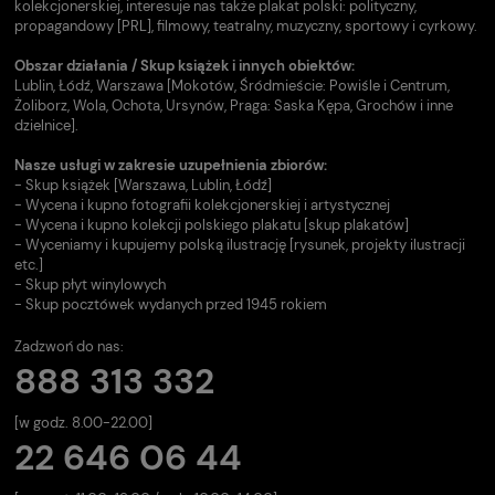
kolekcjonerskiej, interesuje nas także plakat polski: polityczny,
propagandowy [PRL], filmowy, teatralny, muzyczny, sportowy i cyrkowy.
Obszar działania / Skup książek i innych obiektów:
Lublin, Łódź, Warszawa [Mokotów, Śródmieście: Powiśle i Centrum,
Żoliborz, Wola, Ochota, Ursynów, Praga: Saska Kępa, Grochów i inne
dzielnice].
Nasze usługi w zakresie uzupełnienia zbiorów:
- Skup książek [Warszawa, Lublin, Łódź]
- Wycena i kupno fotografii kolekcjonerskiej i artystycznej
- Wycena i kupno kolekcji polskiego plakatu [skup plakatów]
- Wyceniamy i kupujemy polską ilustrację [rysunek, projekty ilustracji
etc.]
- Skup płyt winylowych
- Skup pocztówek wydanych przed 1945 rokiem
Zadzwoń do nas:
888 313 332
[w godz. 8.00-22.00]
22 646 06 44