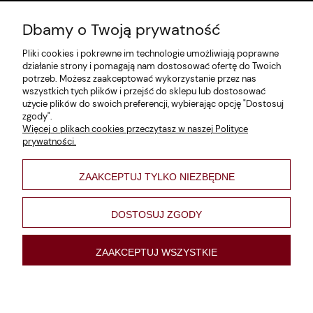
Dbamy o Twoją prywatność
Zwroty i reklamacje
Pliki cookies i pokrewne im technologie umożliwiają poprawne
Dane firmy
działanie strony i pomagają nam dostosować ofertę do Twoich
potrzeb. Możesz zaakceptować wykorzystanie przez nas
Jak szukać?
wszystkich tych plików i przejść do sklepu lub dostosować
użycie plików do swoich preferencji, wybierając opcję "Dostosuj
Polityka prywatności
zgody".
Więcej o plikach cookies przeczytasz w naszej Polityce
Regulamin
prywatności.
Poltyka cookies
ZAAKCEPTUJ TYLKO NIEZBĘDNE
varsaviana
Formy płatności
DOSTOSUJ ZGODY
Nowości
ZAAKCEPTUJ WSZYSTKIE
pokaż pełną wersję strony