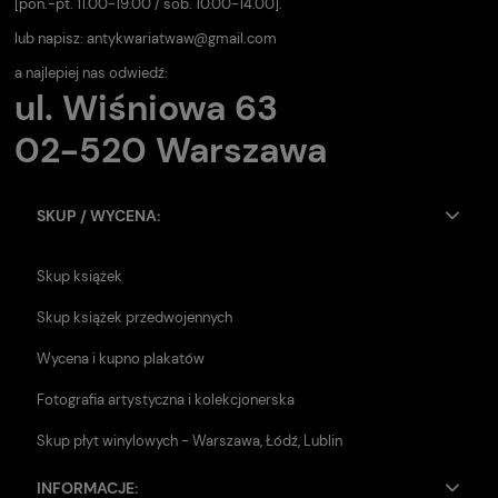
[pon.-pt. 11.00-19.00 / sob. 10.00-14.00].
lub napisz:
antykwariatwaw@gmail.com
a najlepiej nas odwiedź:
ul. Wiśniowa 63
02-520 Warszawa
SKUP / WYCENA:
Skup książek
Skup książek przedwojennych
Wycena i kupno plakatów
Fotografia artystyczna i kolekcjonerska
Skup płyt winylowych - Warszawa, Łódź, Lublin
INFORMACJE: