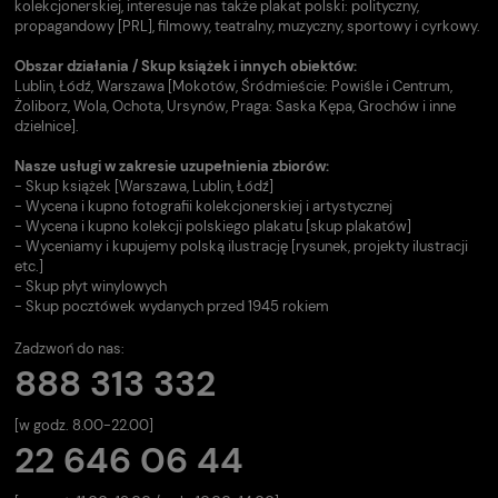
kolekcjonerskiej, interesuje nas także plakat polski: polityczny,
propagandowy [PRL], filmowy, teatralny, muzyczny, sportowy i cyrkowy.
Obszar działania / Skup książek i innych obiektów:
Lublin, Łódź, Warszawa [Mokotów, Śródmieście: Powiśle i Centrum,
Żoliborz, Wola, Ochota, Ursynów, Praga: Saska Kępa, Grochów i inne
dzielnice].
Nasze usługi w zakresie uzupełnienia zbiorów:
- Skup książek [Warszawa, Lublin, Łódź]
- Wycena i kupno fotografii kolekcjonerskiej i artystycznej
- Wycena i kupno kolekcji polskiego plakatu [skup plakatów]
- Wyceniamy i kupujemy polską ilustrację [rysunek, projekty ilustracji
etc.]
- Skup płyt winylowych
- Skup pocztówek wydanych przed 1945 rokiem
Zadzwoń do nas:
888 313 332
[w godz. 8.00-22.00]
22 646 06 44