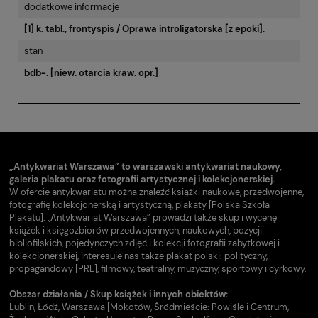
dodatkowe informacje
[1] k. tabl., frontyspis / Oprawa introligatorska [z epoki].
stan
bdb-. [niew. otarcia kraw. opr.]
„Antykwariat Warszawa” to warszawski antykwariat naukowy,
galeria plakatu oraz fotografii artystycznej i kolekcjonerskiej.
W ofercie antykwariatu można znaleźć książki naukowe, przedwojenne,
fotografię kolekcjonerską i artystyczną, plakaty [Polska Szkoła
Plakatu]. „Antykwariat Warszawa” prowadzi także skup i wycenę
książek i księgozbiorów przedwojennych, naukowych, pozycji
bibliofilskich, pojedynczych zdjęć i kolekcji fotografii zabytkowej i
kolekcjonerskiej, interesuje nas także plakat polski: polityczny,
propagandowy [PRL], filmowy, teatralny, muzyczny, sportowy i cyrkowy.
Obszar działania / Skup książek i innych obiektów:
Lublin, Łódź, Warszawa [Mokotów, Śródmieście: Powiśle i Centrum,