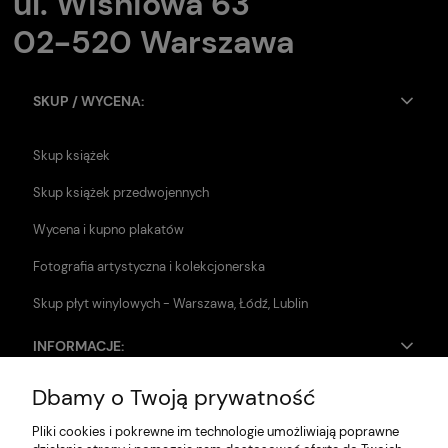
ul. Wiśniowa 63
02-520 Warszawa
SKUP / WYCENA:
Skup książek
Skup książek przedwojennych
Wycena i kupno plakatów
Fotografia artystyczna i kolekcjonerska
Skup płyt winylowych - Warszawa, Łódź, Lublin
INFORMACJE:
Dbamy o Twoją prywatność
Zwroty i reklamacje
Pliki cookies i pokrewne im technologie umożliwiają poprawne
Dane firmy