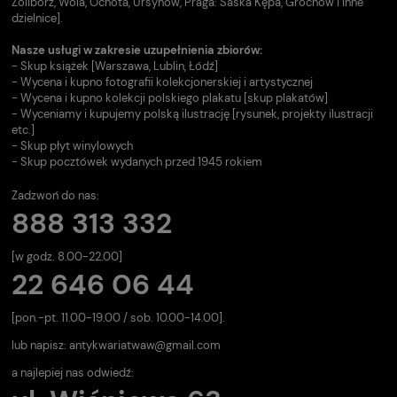
Żoliborz, Wola, Ochota, Ursynów, Praga: Saska Kępa, Grochów i inne
dzielnice].
Nasze usługi w zakresie uzupełnienia zbiorów:
- Skup książek [Warszawa, Lublin, Łódź]
- Wycena i kupno fotografii kolekcjonerskiej i artystycznej
- Wycena i kupno kolekcji polskiego plakatu [skup plakatów]
- Wyceniamy i kupujemy polską ilustrację [rysunek, projekty ilustracji
etc.]
- Skup płyt winylowych
- Skup pocztówek wydanych przed 1945 rokiem
Zadzwoń do nas:
888 313 332
[w godz. 8.00-22.00]
22 646 06 44
[pon.-pt. 11.00-19.00 / sob. 10.00-14.00].
lub napisz:
antykwariatwaw@gmail.com
a najlepiej nas odwiedź: