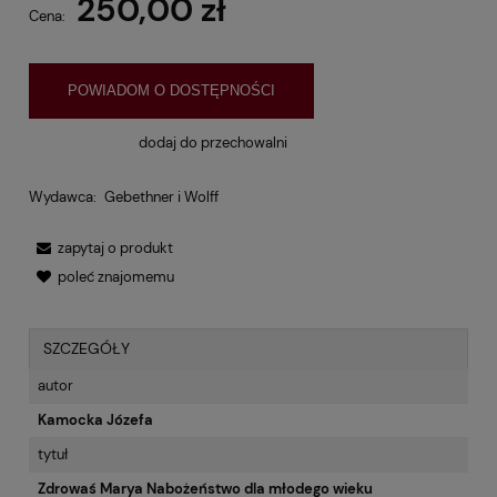
250,00 zł
Cena:
POWIADOM O DOSTĘPNOŚCI
dodaj do przechowalni
Wydawca:
Gebethner i Wolff
zapytaj o produkt
poleć znajomemu
SZCZEGÓŁY
autor
Kamocka Józefa
tytuł
Zdrowaś Marya Nabożeństwo dla młodego wieku