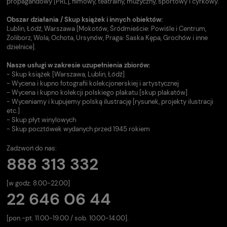
propagandowy [PRL], filmowy, teatralny, muzyczny, sportowy i cyrkowy.
Obszar działania / Skup książek i innych obiektów:
Lublin, Łódź, Warszawa [Mokotów, Śródmieście: Powiśle i Centrum,
Żoliborz, Wola, Ochota, Ursynów, Praga: Saska Kępa, Grochów i inne
dzielnice].
Nasze usługi w zakresie uzupełnienia zbiorów:
- Skup książek [Warszawa, Lublin, Łódź]
- Wycena i kupno fotografii kolekcjonerskiej i artystycznej
- Wycena i kupno kolekcji polskiego plakatu [skup plakatów]
- Wyceniamy i kupujemy polską ilustrację [rysunek, projekty ilustracji
etc.]
- Skup płyt winylowych
- Skup pocztówek wydanych przed 1945 rokiem
Zadzwoń do nas:
888 313 332
[w godz. 8.00-22.00]
22 646 06 44
[pon.-pt. 11.00-19.00 / sob. 10.00-14.00].