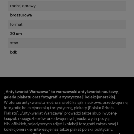
rodzaj oprawy
broszurowa
format
20 cm
stan
bdb
„Antykwariat Warszawa” to warszawski antykwariat naukowy,
galeria plakatu oraz fotografii artystycznej i kolekcjonerskiej.
W ofercie antykwariatu można znaleźć książki naukowe, przedwojenne,
fotografię kolekcjonerską i artystyczną, plakaty [Polska Szkoła
Plakatu]. „Antykwariat Warszawa” prowadzi także skup i wycenę
książek i księgozbiorów przedwojennych, naukowych, pozycji
bibliofilskich, pojedynczych zdjęć i kolekcji fotografii zabytkowej i
kolekcjonerskiej, interesuje nas także plakat polski: polityczny,