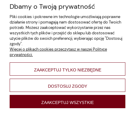
Dbamy o Twoją prywatność
Zwroty i reklamacje
Pliki cookies i pokrewne im technologie umożliwiają poprawne
Dane firmy
działanie strony i pomagają nam dostosować ofertę do Twoich
potrzeb. Możesz zaakceptować wykorzystanie przez nas
Jak szukać?
wszystkich tych plików i przejść do sklepu lub dostosować
użycie plików do swoich preferencji, wybierając opcję "Dostosuj
Polityka prywatności
zgody".
Więcej o plikach cookies przeczytasz w naszej Polityce
Regulamin
prywatności.
Poltyka cookies
ZAAKCEPTUJ TYLKO NIEZBĘDNE
varsaviana
Formy płatności
DOSTOSUJ ZGODY
Nowości
ZAAKCEPTUJ WSZYSTKIE
pokaż pełną wersję strony
Sklep internetowy Shoper Premium