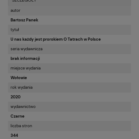
SZCZEGÓŁY
autor
Bartosz Panek
tytuł
U nas każdy jest prorokiem O Tatrach w Polsce
seria wydawnicza
brak informacji
miejsce wydania
Wołowie
rok wydania
2020
wydawnictwo
Czarne
liczba stron
344